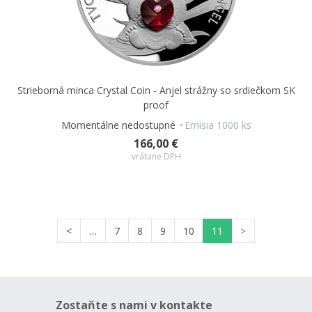
Strieborná minca Crystal Coin - Anjel strážny so srdiečkom SK
proof
Momentálne nedostupné
Emisia 1000 ks
166,00 €
vrátane DPH
<
…
7
8
9
10
11
>
Zostaňte s nami v kontakte