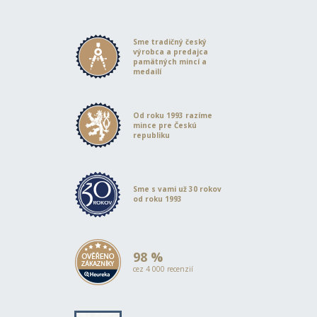
Sme tradičný český
výrobca a predajca
pamätných mincí a
medailí
Od roku 1993 razíme
mince pre Českú
republiku
Sme s vami už 30 rokov
od roku 1993
98 %
cez 4 000 recenzií