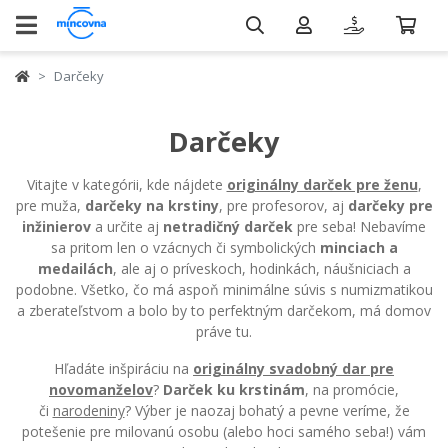
Darčeky
Darčeky
Vitajte v kategórii, kde nájdete
originálny darček pre ženu
,
pre muža,
darčeky na krstiny
, pre profesorov, aj
darčeky pre
inžinierov
a určite aj
netradičný darček
pre seba! Nebavíme
sa pritom len o vzácnych či symbolických
minciach a
medailách
, ale aj o príveskoch, hodinkách, náušniciach a
podobne. Všetko, čo má aspoň minimálne súvis s numizmatikou
a zberateľstvom a bolo by to perfektným darčekom, má domov
práve tu.
Hľadáte inšpiráciu na
originálny svadobný dar pre
novomanželov
?
Darček ku krstinám
, na promócie,
či
narodeniny
? Výber je naozaj bohatý a pevne veríme, že
potešenie pre milovanú osobu (alebo hoci samého seba!) vám