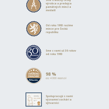
výrobca a predajca
pamätných mincí a
medailí
Od roku 1993 razíme
mince pre Českú
republiku
Sme s vami už 30 rokov
od roku 1993
98 %
cez 4 000 recenzií
Spolupracujú s nami
významní sochári a
výtvarníci