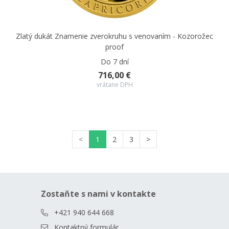
Zlatý dukát Znamenie zverokruhu s venovaním - Kozorožec
proof
Do 7 dní
716,00 €
vrátane DPH
<
1
2
3
>
Zostaňte s nami v kontakte
+421 940 644 668
Kontaktný formulár