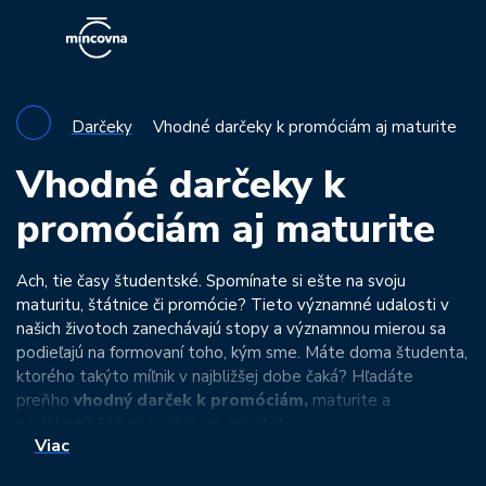
Darčeky
Vhodné darčeky k promóciám aj maturite
Vhodné darčeky k
promóciám aj maturite
Ach, tie časy študentské. Spomínate si ešte na svoju
maturitu, štátnice či promócie? Tieto významné udalosti v
našich životoch zanechávajú stopy a významnou mierou sa
podieľajú na formovaní toho, kým sme. Máte doma študenta,
ktorého takýto míľnik v najbližšej dobe čaká? Hľadáte
preňho
vhodný darček k promóciám,
maturite a
podobne? Ste na správnom mieste!
Viac
Vitajte v našej kategórii absolventských a titulárnych
medailí.