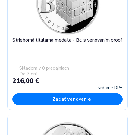
Strieborná titulárna medaila - Bc. s venovaním proof
Skladom v 0 predajniach
Do 7 dní
216,00 €
vrátane DPH
Zadať venovanie