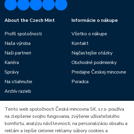
About the Czech Mint
Informácie o nákupe
Profil spoločnosti
Všetko o nákupe
Naša výroba
Kontakt
Naši partneri
Najčastejšie otázky
Kariéra
Obchodné podmienky
Správy
Predajne Českej mincovne
Na stiahnutie
Poradca
Archív razieb
Tento web spoločnosti Česká mincovna SK, s.r.o. používa
Medzi našich partnerov patria:
na zlepšenie svojho fungovania, zvýšenie užívateľského
komfortu, analýzu návštevnosti, na personalizáciu obsahu a
reklám a lepšie cielenie reklamy súbory cookies a