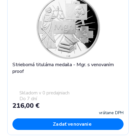
Strieborná titulárna medaila - Mgr. s venovaním
proof
Skladom v 0 predajniach
Do 7 dní
216,00 €
vrátane DPH
Zadať venovanie