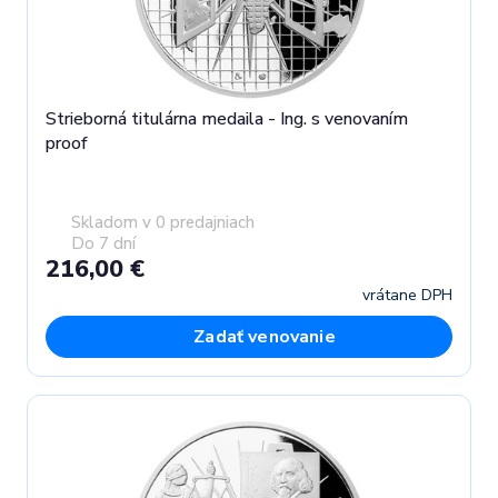
Strieborná titulárna medaila - Ing. s venovaním
proof
Skladom v 0 predajniach
Do 7 dní
216,00 €
vrátane DPH
Zadať venovanie