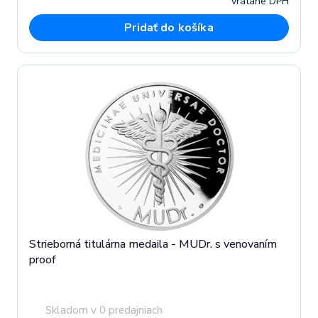
vrátane DPH
Pridať do košíka
Strieborná titulárna medaila - MUDr. s venovaním
proof
Skladom v 0 predajniach