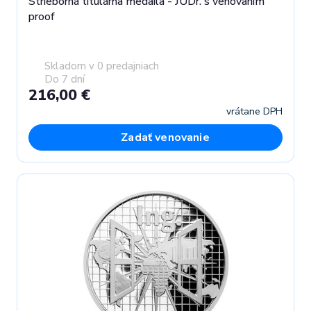
Strieborná titulárna medaila - JUDr. s venovaním
proof
Skladom v 0 predajniach
Do 7 dní
216,00 €
vrátane DPH
Zadať venovanie