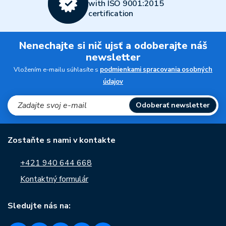
with ISO 9001:2015
certification
Nenechajte si nič ujsť a odoberajte náš
newsletter
Vložením e-mailu súhlasíte s
podmienkami spracovania osobných
údajov
Odoberať newsletter
Zostaňte s nami v kontakte
+421 940 644 668
Kontaktný formulár
Sledujte nás na: