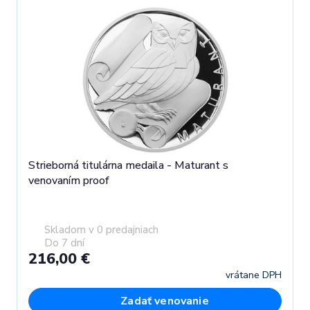
Strieborná titulárna medaila - Maturant s
venovaním proof
Skladom v 0 predajniach
Do 7 dní
216,00 €
vrátane DPH
Zadať venovanie