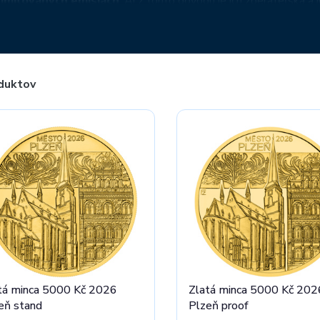
limitovaných emisiách
. Aj z tohto dôvodu je ich zberateľská 
egórii sú vydávané v dvoch tematických sériách. V nominálnej h
ých kúskov obdivovať významné pamiatky a architektonické skvos
 10 000 Korún českých sú zvečnené dôležité historické udalost
a, ktorým je československá štátnosť. V zlatých emisiách sú k
duktov
porúčame priebežne monitorovať prírastky do tejto kategórie
tá minca 5000 Kč 2026
Zlatá minca 5000 Kč 202
eň stand
Plzeň proof