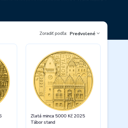
a investičná hodnota mimoriadne vysoká.
Zlaté mince
v
odnote 5 000 Korún môžete na averzoch a reverzoch
ty, vrátane hradov. Na
pamätných minciach
s
i. Obe série majú spoločného tematického
ontinuálne razené
nové
pamätné mince
, v prípade
Zoradiť podľa:
Predvolené
6
Zlatá minca 5000 Kč 2025
Tábor stand