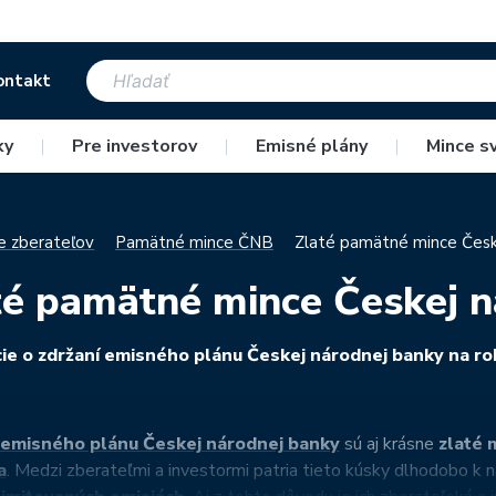
ontakt
ky
|
Pre investorov
|
Emisné plány
|
Mince s
e zberateľov
Pamätné mince ČNB
Zlaté pamätné mince Česk
té pamätné mince Českej n
ie o zdržaní emisného plánu Českej národnej banky na r
emisného plánu Českej národnej banky
sú aj krásne
zlaté 
a
. Medzi zberateľmi a investormi patria tieto kúsky dlhodobo k n