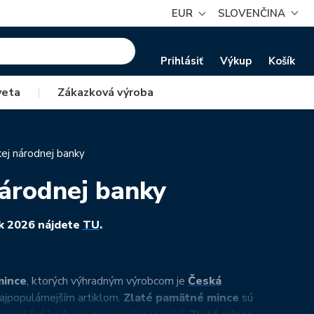
EUR
SLOVENČINA
Prihlásiť
Výkup
Košík
veta
|
Zákazková výroba
ej národnej banky
árodnej banky
ok 2026 nájdete
TU
.
mince
, ktorých výhradným výrobcom je
Česká
ajpopulárnejším artiklom.
Zlaté pamätné mince
sú