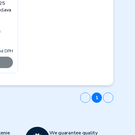
025
áclava
h
od DPH
1
enie
We guarantee quality