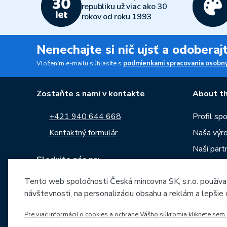
republiku už viac ako 30
rokov od roku 1993
Nenechajte si nič ujsť a odobera
Vložením e-mailu súhlasíte s
podmienkami spracovania osobný
Zostaňte s nami v kontakte
About th
+421 940 644 668
Profil sp
Kontaktný formulár
Naša výr
Naši partn
Sledujte nás na:
Kariéra
Správy
Tento web spoločnosti Česká mincovna SK, s.r.o. používa
návštevnosti, na personalizáciu obsahu a reklám a lepšie
Na stiahn
Archív raz
Pre viac informácií o cookies a ochrane Vášho súkromia kliknete sem.