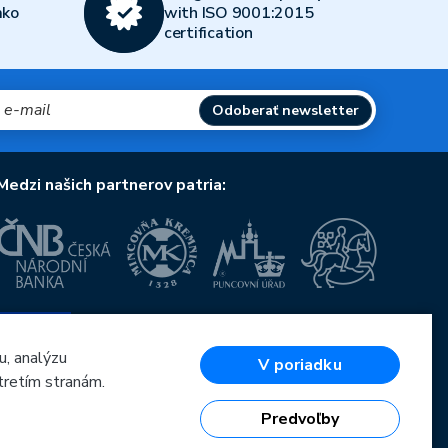
ako
with ISO 9001:2015
certification
Odoberať newsletter
Medzi našich partnerov patria:
Európska únia
Európsky fond pre regionálny rozvoj
OP Podnikanie a inovácie pre konkurencieschopnosť
u, analýzu
V poriadku
Európska únia
tretím stranám.
Európsky fond pre regionálny rozvoj
Investície do vašej budúcnosti
Predvoľby