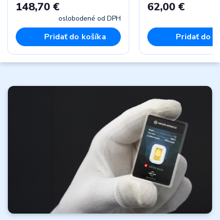
148,70 €
62,00 €
oslobodené od DPH
vr
Pridať do košíka
Pridať do k