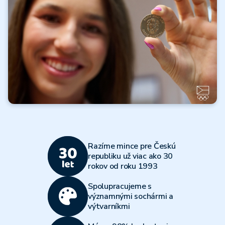
Čítať ďalej
Všetky články
Olympijský
viacboj 2026
Razíme mince pre Českú
Čítať ďalej
republiku už viac ako 30
rokov od roku 1993
Všetky články
Spolupracujeme s
významnými sochármi a
výtvarníkmi