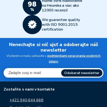
Máme 98% hodnotenie
na Heureka a viac ako
12000 recenzií
We guarantee quality
with ISO 9001:2015
certification
Nenechajte si nič ujsť a odoberajte náš
newsletter
Vložením e-mailu súhlasíte s
podmienkami spracovania osobných
údajov
Odoberať newsletter
Zostaňte s nami v kontakte
+421 940 644 668