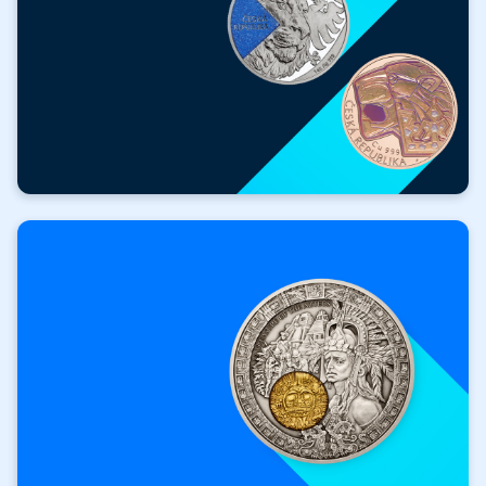
ZADARMO
Hodnotné darčeky
k nákupu!
Získať darček zadarmo