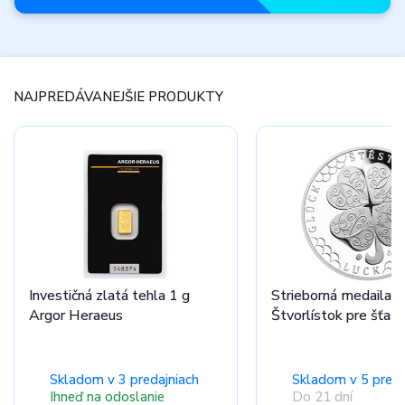
Novinky
mesiaca
NAJPREDÁVANEJŠIE PRODUKTY
Nenechajte si ujsť
úplne nové produkty.
Prezrieť ponuku
Investičná zlatá tehla 1 g
Strieborná medaila
Argor Heraeus
Štvorlístok pre šťast
Skladom v 3 predajniach
Skladom v 5 preda
Ihneď na odoslanie
Do 21 dní