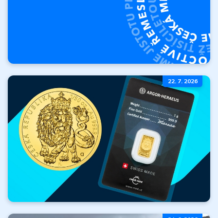
O Českej mincovni
22. 7. 2026
Kto sme? Kde sme
začali a kam
smerujeme?
Viac
Zlato zadarmo