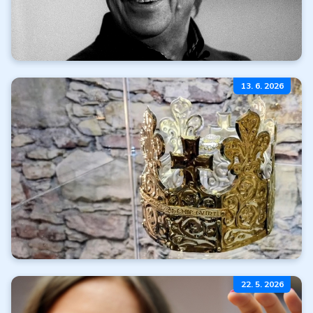
Mierime na karlovarský
13. 6. 2026
filmový festival
Čítať ďalej
Všetky články
Koruny moci
22. 5. 2026
a neba