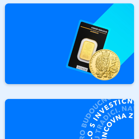
Investičné
zlato
Vaša investícia.
Vaše pravidlá.
Investičné tehly
Investičné mince Orol
Výkupy investičných
produktov
Vykúpime vaše zlato a striebro.
Výkup produktov