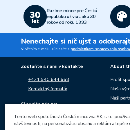
Razíme mince pre Českú
republiku už viac ako 30
rokov od roku 1993
Nenechajte si nič ujsť a odobera
Vložením e-mailu súhlasíte s
podmienkami spracovania osobný
Zostaňte s nami v kontakte
About th
+421 940 644 668
Profil sp
Kontaktný formulár
Naša výr
Naši partn
Sledujte nás na:
Kariéra
Správy
Tento web spoločnosti Česká mincovna SK, s.r.o. používa
návštevnosti, na personalizáciu obsahu a reklám a lepšie
Na stiahn