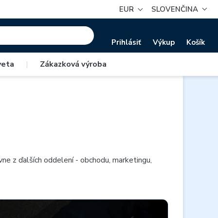
EUR
SLOVENČINA
Prihlásiť
Výkup
Košík
veta
|
Zákazková výroba
vne z ďalších oddelení - obchodu, marketingu,