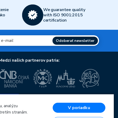
enie
We guarantee quality
ako
with ISO 9001:2015
certification
Odoberať newsletter
Medzi našich partnerov patria:
Európska únia
Európsky fond pre regionálny rozvoj
OP Podnikanie a inovácie pre konkurencieschopnosť
u, analýzu
V poriadku
Európska únia
tretím stranám.
Európsky fond pre regionálny rozvoj
Investície do vašej budúcnosti