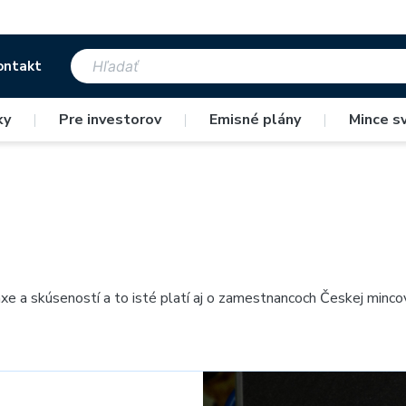
ontakt
ky
|
Pre investorov
|
Emisné plány
|
Mince s
axe a skúseností a to isté platí aj o zamestnancoch Českej minco