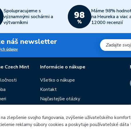
Spolupracujeme s
Máme 98% hodnot
významnými sochármi a
na Heureka a viac 
výtvarníkmi
12000 recenzií
jte náš newsletter
ch údajov
e Czech Mint
Informácie o nákupe
oločnosti
Všetko o nákupe
oba
Kontakt
eri
Najčastejšie otázky
Obchodné podmienky
Predajne Českej mincovne
 na zlepšenie svojho fungovania, zvýšenie užívateľského komfort
 cielenie reklamy súbory cookies a poskytuje používateľské dáta 
utie
Poradca