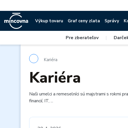
Výkup tovaru
Graf ceny zlata
Správy
K
Pre zberateľov
|
Darče
Kariéra
Kariéra
Naši umelci a remeselníci sú majstrami s rokmi pr
financií, IT, ...