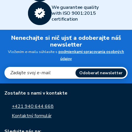
We guarantee quality
with ISO 9001:2015
certification
Nenechajte si nič ujsť a odoberajte náš
newsletter
Vložením e-mailu súhlasíte s
podmienkami spracovania osobných
údajov
Odoberať newsletter
Zostaňte s nami v kontakte
+421 940 644 668
Kontaktný formulár
Sledujte nás na: