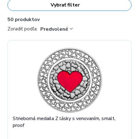
bábätkám, novomanželom, absolventom, k
Vybrať filter
narodeninám, z lásky, pre šťastie aj len tak pre radosť
.
Ich atraktivita spočíva v umeleckom spracovaní a hodnota v
50 produktov
obsahu drahého kovu.
Zoradiť podľa:
Predvolené
Strieborná medaila Z lásky s venovaním, smalt,
proof