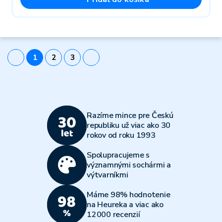
1
2
3
Razíme mince pre Českú
republiku už viac ako 30
rokov od roku 1993
Spolupracujeme s
významnými sochármi a
výtvarníkmi
Máme 98% hodnotenie
na Heureka a viac ako
12000 recenzií