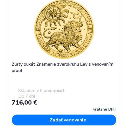
Zlatý dukát Znamenie zverokruhu Lev s venovaním
proof
Skladom v 0 predajniach
Do 7 dní
716,00 €
vrátane DPH
Zadať venovanie