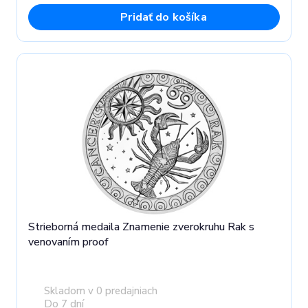
Pridať do košíka
Strieborná medaila Znamenie zverokruhu Rak s
venovaním proof
Skladom v 0 predajniach
Do 7 dní