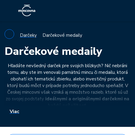
Darčeky
Darčekové medaily
Darčekové medaily
Hľadáte nevšedný darček pre svojich blízkych? Nič nebráni
tomu, aby ste im venovali pamätnú mincu či medailu, ktorá
obohatí ich tematickú zbierku, alebo investičný produkt,
ktorý budú môcť v prípade potreby jednoducho speňažiť. V
Českej mincovni však vzniká aj množstvo razieb, ktoré sú už
zo svojej podstaty
ideálnymi a originálnymi darčekmi na
každú príležitosť.
Viac
Témou takých
mincí či medailí
sú predovšetkým významné
okamihy v živote človeka, ktoré si zaslúžia mimoriadnu
pozornosť. Môžu byť venované
novonarodeným