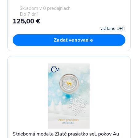
Skladom v 0 predajniach
Do 7 dní
125,00 €
vrátane DPH
Zadať venovanie
Strieborná medaila Zlaté prasiatko sel. pokov Au