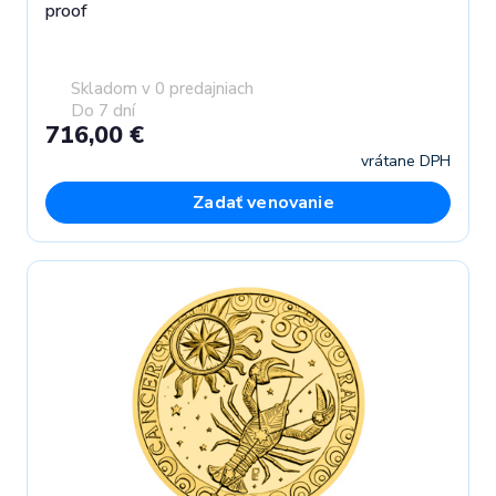
proof
Skladom v 0 predajniach
Do 7 dní
716,00 €
vrátane DPH
Zadať venovanie