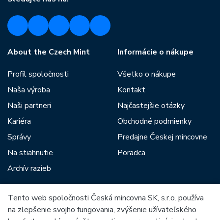
About the Czech Mint
Informácie o nákupe
Profil spoločnosti
Všetko o nákupe
Naša výroba
Kontakt
Naši partneri
Najčastejšie otázky
Kariéra
Obchodné podmienky
Správy
Predajne Českej mincovne
Na stiahnutie
Poradca
Archív razieb
Tento web spoločnosti Česká mincovna SK, s.r.o. používa
Medzi našich partnerov patria:
na zlepšenie svojho fungovania, zvýšenie užívateľského