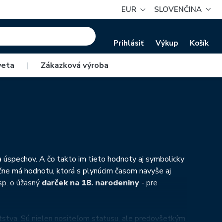
EUR
SLOVENČINA
Prihlásiť
Výkup
Košík
veta
|
Zákazková výroba
 a úspechov. A čo takto im tieto hodnoty aj symbolicky
ne má hodnotu, ktorá s plynúcim časom navyše aj
sp. o úžasný
darček na 18. narodeniny
- pre
tstva. Sú nielen nositeľom statusu, ale predovšetkým