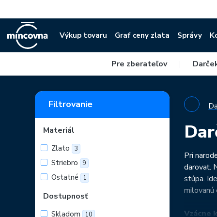
Výkup tovaru
Graf ceny zlata
Správy
K
Pre zberateľov
|
Darče
Filtrovanie
Da
Dar
Materiál
Zlato
3
Pri narod
Striebro
9
darovať. 
Ostatné
1
stúpa. Id
milovanú 
Dostupnosť
Vzácne 
Skladom
10