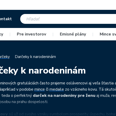
ontakt
ky
|
Pre investorov
|
Emisné plány
|
Mince s
rčeky
Darčeky k narodeninám
čeky k narodeninám
eninových gratuláciách často prajeme oslávencovi aj veľa šťastia
Napríklad v podobe
mince
či
medaile
zo vzácneho kovu. Tá skutoč
e teda o perfektný
darček na narodeniny pre ženu
aj muža, re
osobu na prahu dospelosti.
kovy
sú už od svojho vzniku symbolom prosperity, úspechu, boha