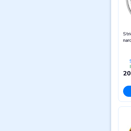
Str
nar
20