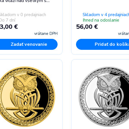
ka víťazí nad všetkým s
ovaním proof
Skladom v 0 predajniach
Skladom v 4 predajniac
Do 7 dní
Ihneď na odoslanie
3,00 €
56,00 €
vrátane DPH
vráta
Zadať venovanie
Pridať do košík