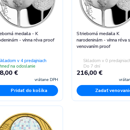
ieborná medaila - K
Strieborná medaila K
odeninám - vínna réva proof
narodeninám - vínna réva 
venovaním proof
Skladom v 4 predajniach
Skladom v 0 predajniac
Ihneď na odoslanie
Do 7 dní
8,00 €
216,00 €
vrátane DPH
vráta
Pridať do košíka
Zadať venovani