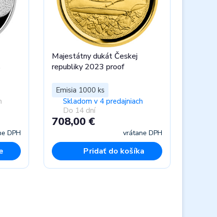
Majestátny dukát Českej
s
republiky 2023 proof
Emisia 1000 ks
h
Skladom v 4 predajniach
Do 14 dní
708,00 €
ne DPH
vrátane DPH
e
Pridať do košíka