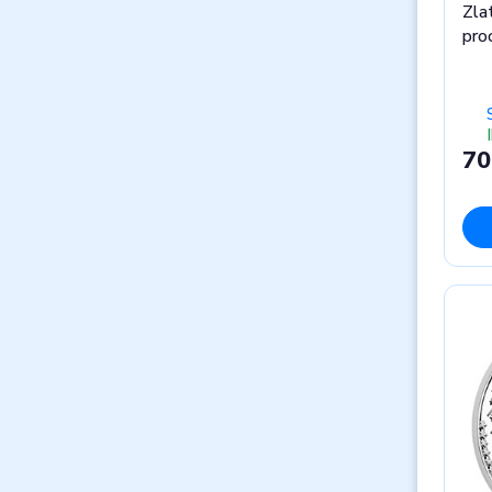
Zla
pro
70