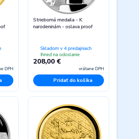
Strieborná medaila - K
oof
narodeninám - oslava proof
h
Skladom v 4 predajniach
Ihneď na odoslanie
208,00 €
ne DPH
vrátane DPH
a
Pridať do košíka