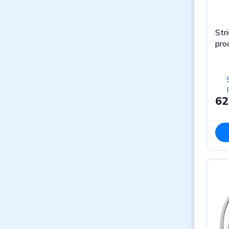
Str
pro
62