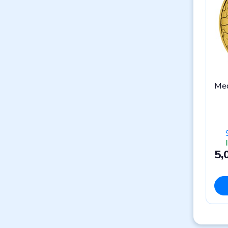
Med
5,