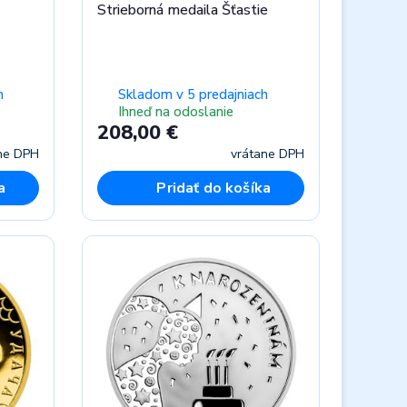
Strieborná medaila Šťastie
h
Skladom v 5 predajniach
Ihneď na odoslanie
208,00 €
ne DPH
vrátane DPH
a
Pridať do košíka