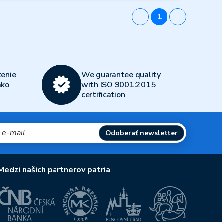
1
enie
We guarantee quality
ako
with ISO 9001:2015
certification
Odoberať newsletter
Medzi našich partnerov patria: