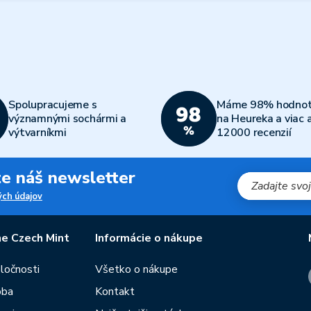
Spolupracujeme s
Máme 98% hodnot
významnými sochármi a
na Heureka a viac 
výtvarníkmi
12000 recenzií
jte náš newsletter
ch údajov
e Czech Mint
Informácie o nákupe
oločnosti
Všetko o nákupe
oba
Kontakt