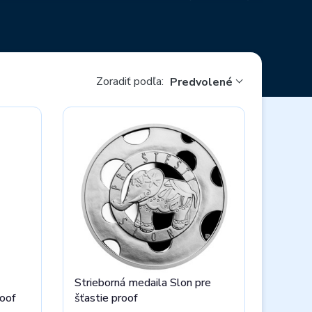
enia, zlato je večné.
Aj preto je minca zo vzácneho
eťa. Každý si totiž zaslúži kúsok toho šťastia.
notu. Medzi symbolmi šťastia odetými do zlata či
alu, či klasické venovanie - k narodeninám, ale
Zoradiť podľa:
Predvolené
Strieborná medaila Slon pre
roof
šťastie proof