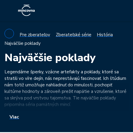
Pre zberateľov
Zberateľské série
História
Najväčšie poklady
Najväčšie poklady
Legendárne šperky, vzácne artefakty a poklady, ktoré sa
stratili vo víre dejín, nás neprestávajú fascinovať. Ich štúdium
nám totiž umožňuje nahliadnuť do minulosti, pochopiť
kultúrne hodnoty a zároveň prežiť napätie a vzrušenie, ktoré
sa skrýva pod vrstvou tajomstva. Tie najväčšie poklady
pripomína séria pamätných mincí.
Viac