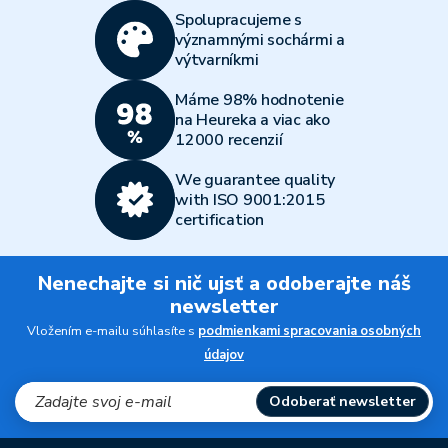
Spolupracujeme s
významnými sochármi a
výtvarníkmi
Máme 98% hodnotenie
na Heureka a viac ako
12000 recenzií
We guarantee quality
with ISO 9001:2015
certification
Nenechajte si nič ujsť a odoberajte náš
newsletter
Vložením e-mailu súhlasíte s
podmienkami spracovania osobných
údajov
Odoberať newsletter