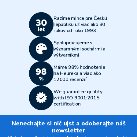
Razíme mince pre Českú
republiku už viac ako 30
rokov od roku 1993
Spolupracujeme s
významnými sochármi a
výtvarníkmi
Máme 98% hodnotenie
na Heureka a viac ako
12000 recenzií
We guarantee quality
with ISO 9001:2015
certification
Nenechajte si nič ujsť a odoberajte náš
newsletter