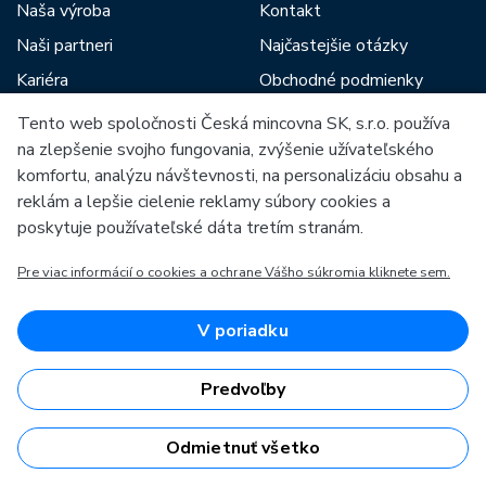
Naša výroba
Kontakt
Naši partneri
Najčastejšie otázky
Kariéra
Obchodné podmienky
Správy
Predajne Českej mincovne
Tento web spoločnosti Česká mincovna SK, s.r.o. používa
Na stiahnutie
na zlepšenie svojho fungovania, zvýšenie užívateľského
Poradca
komfortu, analýzu návštevnosti, na personalizáciu obsahu a
Archív razieb
reklám a lepšie cielenie reklamy súbory cookies a
poskytuje používateľské dáta tretím stranám.
Medzi našich partnerov patria:
Pre viac informácií o cookies a ochrane Vášho súkromia kliknete sem.
V poriadku
Predvoľby
Európska únia
Európsky fond pre regionálny rozvoj
OP Podnikanie a inovácie pre konkurencieschopnosť
Odmietnuť všetko
Európska únia
Európsky fond pre regionálny rozvoj