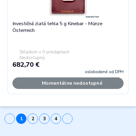
Investičná zlatá tehla 5 g Kinebar - Münze
Österreich
Skladom v 0 predajniach
Nedostupný
682,70 €
oslobodené od DPH
Momentálne nedostupné
1
2
3
4