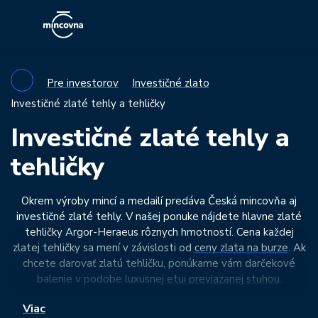
Pre investorov
Investičné zlato
Investičné zlaté tehly a tehličky
Investičné zlaté tehly a
tehličky
Okrem výroby mincí a medailí predáva Česká mincovňa aj
investičné zlaté tehly. V našej ponuke nájdete hlavne zlaté
tehličky Argor-Heraeus rôznych hmotností. Cena každej
zlatej tehličky sa mení v závislosti od
ceny zlata na burze
. Ak
chcete darovať zlatú tehličku, ponúkame vám darčekové
balenie v podobe luxusnej
etui previazanej stuhou
.
Svet zachvátila skutočná zlatá horúčka a cena zlata
Viac