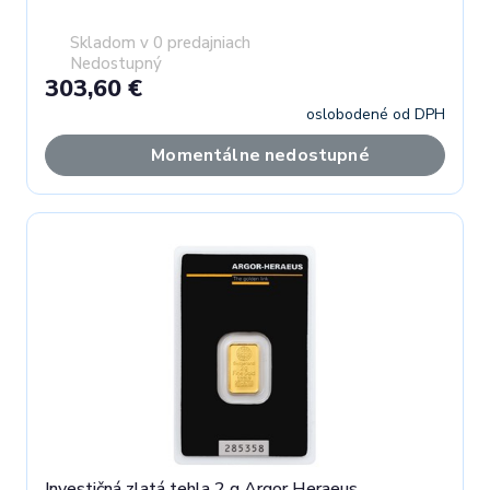
Skladom v 0 predajniach
Nedostupný
303,60 €
oslobodené od DPH
Momentálne nedostupné
Investičná zlatá tehla 2 g Argor Heraeus