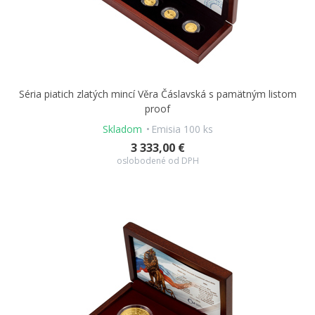
Séria piatich zlatých mincí Věra Čáslavská s pamätným listom
proof
Skladom
Emisia 100 ks
3 333,00 €
oslobodené od DPH