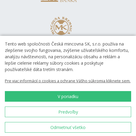
Tento web spoločnosti Česká mincovna SK, s.r.o. používa na
zlepšenie svojho fungovania, zvýšenie užívateľského komfortu,
analýzu návštevnosti, na personalizáciu obsahu a reklám a
lepšie cielenie reklamy súbory cookies a poskytuje
používateľské dáta tretím stranám.
Pre viac informácií o cookies a ochrane Vášho súkromia kliknete sem.
V poriadku
Predvoľby
Česká mincovna, a.s. & Česká mincovna SK, s.r.o. © 1993 - 2026
Odmietnuť všetko