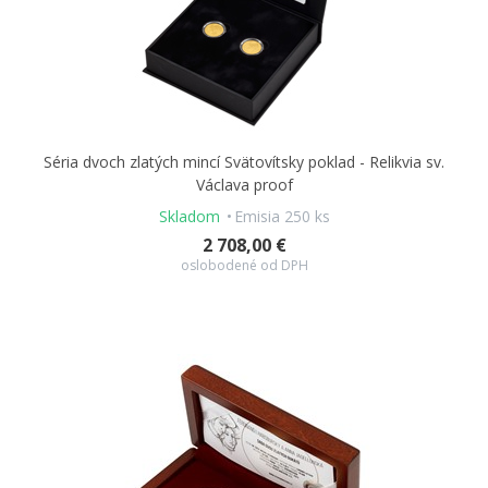
Séria dvoch zlatých mincí Svätovítsky poklad - Relikvia sv.
Václava proof
Skladom
Emisia 250 ks
2 708,00 €
oslobodené od DPH