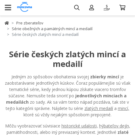
Pre zberateľov
Série obežných a pamätných mincí a medailí
Série českých zlatých mincí a medailí
Série českých zlatých mincí a
medailí
Jedným zo spôsobov obohatenia svojej
zbierky mincí
je
zaobstarávanie jednotlivých kúskov. Čoraz populárnejšie sú však
tematické série, kedy jednou kúpou získate viacero tromfov
súčasne. Nemusíte teda snoriť po
jednotlivých minciach a
medailách
zo sady. Ak sa vám tento nápad pozdáva, tak ste v
tejto kategórii správne. Nájdete tu série
zlatých medailí
a
mincí,
ktoré sú vždy nejakým spôsobom prepojené.
Môžu vyobrazovať súvisiace
historické udalosti,
hýbateľov dejín,
pamätihodnosti, alebo iný previazaný kontext. Jednotlivé
zlaté