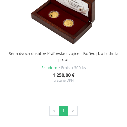
Séria dvoch dukátov Kráľovské dvojice - Bořivoj I. a Ľudmila
proof
Skladom
Emisia 300 ks
1 250,00 €
vrátane DPH
<
1
>