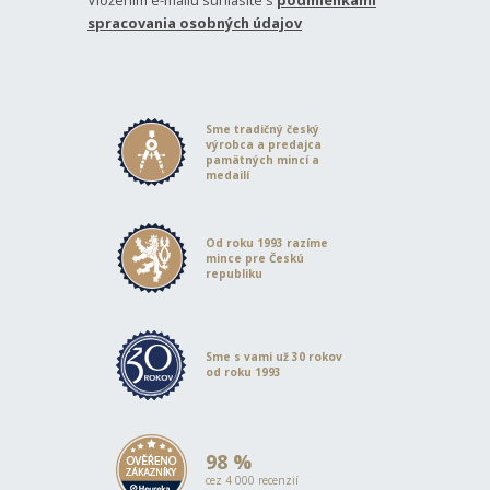
Vložením e-mailu súhlasíte s
podmienkami
spracovania osobných údajov
Sme tradičný český
výrobca a predajca
pamätných mincí a
medailí
Od roku 1993 razíme
mince pre Českú
republiku
Sme s vami už 30 rokov
od roku 1993
98 %
cez 4 000 recenzií