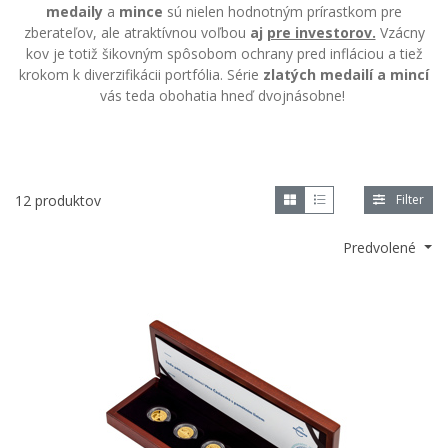
medaily
a
mince
sú nielen hodnotným prírastkom pre
zberateľov, ale atraktívnou voľbou
aj
pre investorov.
Vzácny
kov je totiž šikovným spôsobom ochrany pred infláciou a tiež
krokom k diverzifikácii portfólia. Série
zlatých medailí a mincí
vás teda obohatia hneď dvojnásobne!
12 produktov
Filter
Predvolené