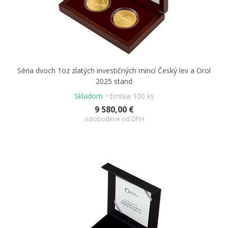
Séria dvoch 1oz zlatých investičných mincí Český lev a Orol
2025 stand
Skladom
Emisia 100 ks
9 580,00 €
oslobodené od DPH