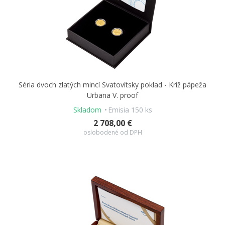
Séria dvoch zlatých mincí Svatovítsky poklad - Kríž pápeža
Urbana V. proof
Skladom
Emisia 150 ks
2 708,00 €
oslobodené od DPH