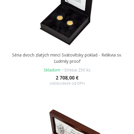
Séria dvoch zlatých mincí Svätovítsky poklad - Relikvia sv.
Ľudmily proof
Skladom
Emisia 250 ks
2 708,00 €
oslobodené od DPH