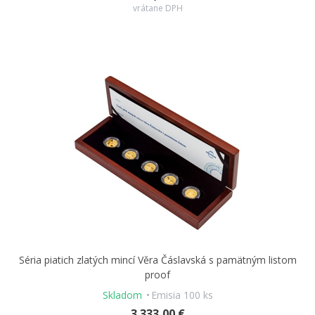
vrátane DPH
Séria piatich zlatých mincí Věra Čáslavská s pamätným listom
proof
Skladom
Emisia 100 ks
3 333,00 €