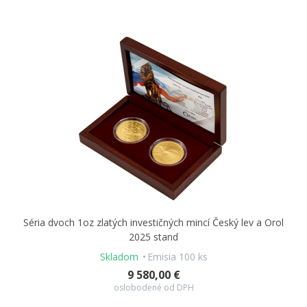
Séria dvoch 1oz zlatých investičných mincí Český lev a Orol
2025 stand
Skladom
Emisia 100 ks
9 580,00 €
oslobodené od DPH