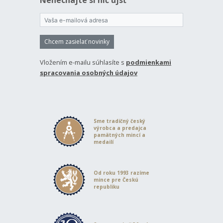
Nenechajte si nič ujsť
Chcem zasielať novinky
Vložením e-mailu súhlasíte s
podmienkami
spracovania osobných údajov
Sme tradičný český
výrobca a predajca
pamätných mincí a
medailí
Od roku 1993 razíme
mince pre Českú
republiku