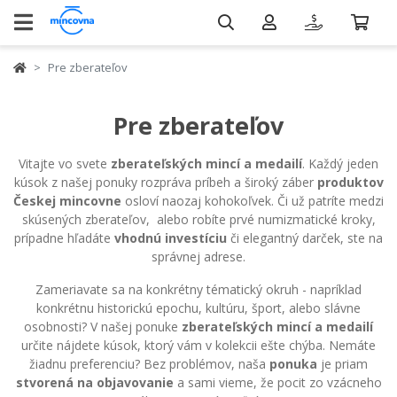
Pre zberateľov
Pre zberateľov
Vitajte vo svete
zberateľských mincí a medailí
. Každý jeden
kúsok z našej ponuky rozpráva príbeh a široký záber
produktov
Českej mincovne
osloví naozaj kohokoľvek. Či už patríte medzi
skúsených zberateľov, alebo robíte prvé numizmatické kroky,
prípadne hľadáte
vhodnú investíciu
či elegantný darček, ste na
správnej adrese.
Zameriavate sa na konkrétny tématický okruh - napríklad
konkrétnu historickú epochu, kultúru, šport, alebo slávne
osobnosti? V našej ponuke
zberateľských mincí a medailí
určite nájdete kúsok, ktorý vám v kolekcii ešte chýba. Nemáte
žiadnu preferenciu? Bez problémov, naša
ponuka
je priam
stvorená na objavovanie
a sami vieme, že pocit zo vzácneho