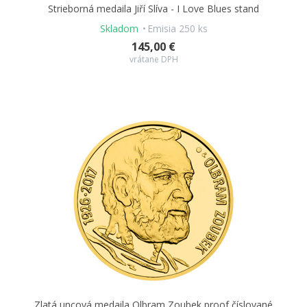
Strieborná medaila Jiří Slíva - I Love Blues stand
Skladom
Emisia 250 ks
145,00 €
vrátane DPH
Zlatá uncová medaila Olbram Zoubek proof číslované