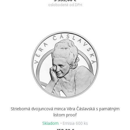
oslobodené od DPH
Strieborná dvojuncová minca Věra Čáslavská s pamätným
listom proof
Skladom
Emisia 600 ks