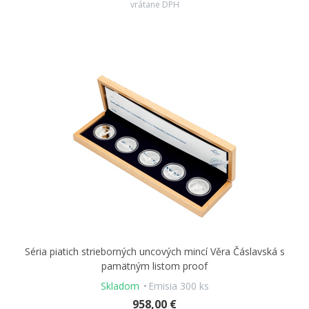
vrátane DPH
Séria piatich strieborných uncových mincí Věra Čáslavská s
pamätným listom proof
Skladom
Emisia 300 ks
958,00 €