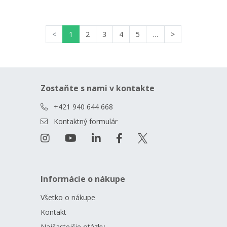
<
1
2
3
4
5
…
>
Zostaňte s nami v kontakte
+421 940 644 668
Kontaktný formulár
Informácie o nákupe
Všetko o nákupe
Kontakt
Najčastejšie otázky