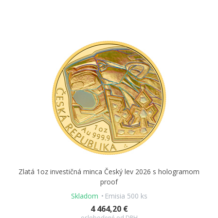
Zlatá 1oz investičná minca Český lev 2026 s hologramom
proof
Skladom
Emisia 500 ks
4 464,20 €
oslobodené od DPH