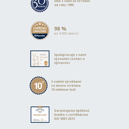
Sme s vami už 30 rokov
od roku 1993
98 %
cez 4 000 recenzií
Spolupracujú s nami
významní sochári a
výtvarníci
S našimi výrobkami
sa denne stretáva
10 miliónov ľudí
Garantujeme špičkovú
kvalitu s certifikáciou
ISO 9001:2015