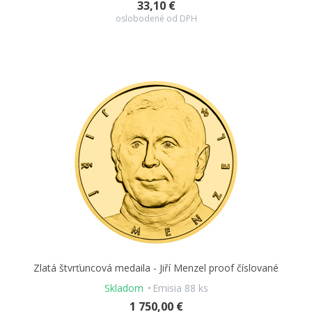
33,10 €
oslobodené od DPH
Zlatá štvrťuncová medaila - Jiří Menzel proof číslované
Skladom
Emisia 88 ks
1 750,00 €