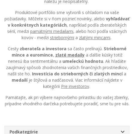
nálezu je neopísateľný.
Produktové portfólio sme vytvorili s ohľadom na vaše
požiadavky. Môžete si v ňom pozrieť novinky, alebo
vyhľadávať
v konkrétnych kategóriách
, napríklad podľa zberateľských
sérií, medzi
pamätnými medailami
, alebo hoci podľa vzácnych
kovov - medzi
striebornými
a
zlatými mincami
.
Cesty
zberateľa a investora
sa často prelínajú.
Strieborné
mince a euromince
,
zlaté medaily
a ďalšie kúsky totiž
nenesú iba sentimentálnu a
umeleckú hodnotu
. Ak hľadáte
zaujímavý spôsob zhodnotenia vašich finančných prostriedkov,
našli ste ho.
Investícia do strieborných či zlatých mincí
a
medailí
je štýlová a nadčasová. Viac informácií nájdete v
kategórii
Pre investorov
.
Pamätajte, ak pri výbere najnovšieho prírastku do vašej zbierky,
prípadne vhodného darčeka potrebujete poradiť, sme tu pre vás.
Podkategórie