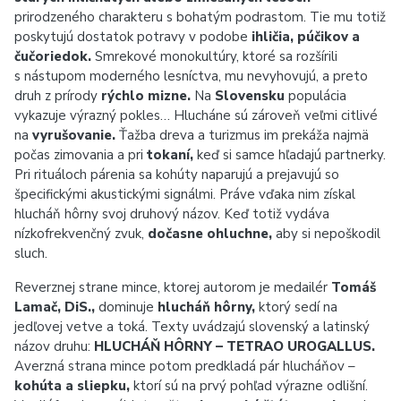
prirodzeného charakteru s bohatým podrastom. Tie mu totiž
poskytujú dostatok potravy v podobe
ihličia, púčikov a
čučoriedok.
Smrekové monokultúry, ktoré sa rozšírili
s nástupom moderného lesníctva, mu nevyhovujú, a preto
druh z prírody
rýchlo mizne.
Na
Slovensku
populácia
vykazuje výrazný pokles… Hlucháne sú zároveň veľmi citlivé
na
vyrušovanie.
Ťažba dreva a turizmus im prekáža najmä
počas zimovania a pri
tokaní,
keď si samce hľadajú partnerky.
Pri rituáloch párenia sa kohúty naparujú a prejavujú so
špecifickými akustickými signálmi. Práve vďaka nim získal
hlucháň hôrny svoj druhový názov. Keď totiž vydáva
nízkofrekvenčný zvuk,
dočasne ohluchne,
aby si nepoškodil
sluch.
Reverznej strane mince, ktorej autorom je medailér
Tomáš
Lamač, DiS.,
dominuje
hlucháň hôrny,
ktorý sedí na
jedľovej vetve a toká. Texty uvádzajú slovenský a latinský
názov druhu:
HLUCHÁŇ HÔRNY – TETRAO UROGALLUS.
Averzná strana mince potom predkladá pár hlucháňov –
kohúta a sliepku,
ktorí sú na prvý pohľad výrazne odlišní.