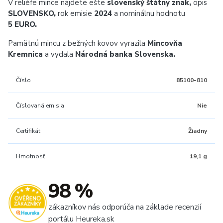
V reliéfe mince nájdete ešte
slovenský štátny znak,
opis
SLOVENSKO,
rok emisie
2024
a nominálnu hodnotu
5 EURO.
Pamätnú mincu z bežných kovov vyrazila
Mincovňa
Kremnica
a vydala
Národná banka Slovenska.
Číslo
85100-810
Číslovaná emisia
Nie
Certifikát
Žiadny
Hmotnosť
19,1 g
98 %
zákazníkov nás odporúča na základe recenzií
portálu Heureka.sk