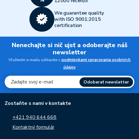
12000 recenzií
We guarantee quality
with ISO 9001:2015
certification
Nenechajte si nič ujsť a odoberajte náš
newsletter
Vložením e-mailu súhlasíte s
podmienkami spracovania osobných
údajov
Odoberať newsletter
Zostaňte s nami v kontakte
+421 940 644 668
Kontaktný formulár