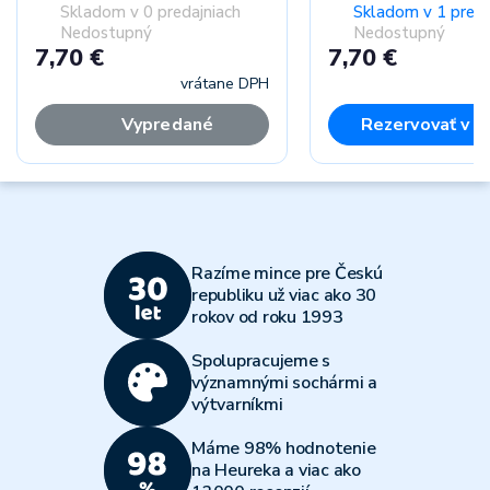
Skladom v 0 predajniach
Skladom v 1 preda
Nedostupný
Nedostupný
7,70 €
7,70 €
vrátane DPH
vr
Vypredané
Rezervovať v p
Razíme mince pre Českú
republiku už viac ako 30
rokov od roku 1993
Spolupracujeme s
významnými sochármi a
výtvarníkmi
Máme 98% hodnotenie
na Heureka a viac ako