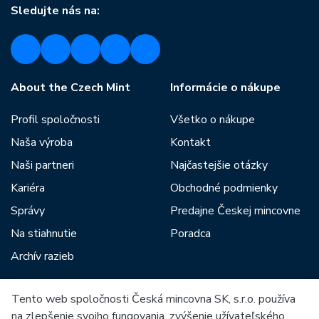
Sledujte nás na:
About the Czech Mint
Informácie o nákupe
Profil spoločnosti
Všetko o nákupe
Naša výroba
Kontakt
Naši partneri
Najčastejšie otázky
Kariéra
Obchodné podmienky
Správy
Predajne Českej mincovne
Na stiahnutie
Poradca
Archív razieb
Tento web spoločnosti Česká mincovna SK, s.r.o. používa
Medzi našich partnerov patria:
na zlepšenie svojho fungovania, zvýšenie užívateľského