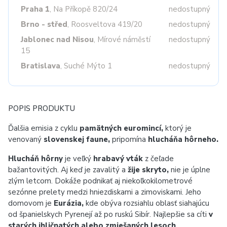
Praha 1
, Na Příkopě 820/24
nedostupný
Brno - střed
, Roosveltova 419/20
nedostupný
Jablonec nad Nisou
, Mírové náměstí
nedostupný
15
Bratislava
, Suché Mýto 1
nedostupný
POPIS PRODUKTU
Ďalšia emisia z cyklu
pamätných euromincí,
ktorý je
venovaný
slovenskej faune,
pripomína
hlucháňa hôrneho.
Hlucháň hôrny
je veľký
hrabavý vták
z čeľade
bažantovitých. Aj keď je zavalitý a
žije skryto,
nie je úplne
zlým letcom. Dokáže podnikať aj niekoľkokilometrové
sezónne prelety medzi hniezdiskami a zimoviskami. Jeho
domovom je
Eurázia,
kde obýva rozsiahlu oblasť siahajúcu
od španielskych Pyrenejí až po ruskú Sibír. Najlepšie sa cíti
v
starých ihličnatých alebo zmiešaných lesoch