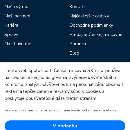
Naša výroba
Kontakt
Naši partneri
Najčastejšie otázky
Kariéra
Obchodné podmienky
Správy
Predajne Českej mincovne
Na stiahnutie
Poradca
Blog
Tento web spoločnosti Česká mincovna SK, s.r.o. používa
Medzi našich partnerov patria:
na zlepšenie svojho fungovania, zvýšenie užívateľského
komfortu, analýzu návštevnosti, na personalizáciu obsahu a
reklám a lepšie cielenie reklamy súbory cookies a
poskytuje používateľské dáta tretím stranám.
Pre viac informácií o cookies a ochrane Vášho súkromia kliknete sem.
Európska únia
Európsky fond pre regionálny rozvoj
OP Podnikanie a inovácie pre konkurencieschopnosť
Európska únia
V poriadku
Európsky fond pre regionálny rozvoj