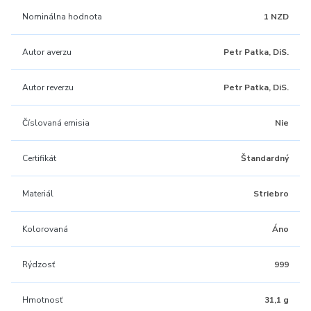
Nominálna hodnota
1 NZD
Autor averzu
Petr Patka, DiS.
Autor reverzu
Petr Patka, DiS.
Číslovaná emisia
Nie
Certifikát
Štandardný
Materiál
Striebro
Kolorovaná
Áno
Rýdzosť
999
Hmotnosť
31,1 g