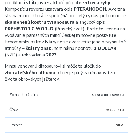
predkladá vtákojaštery, ktoré pri pobreží
lovia ryby
.
Kompozíciu reverzu uzatvára opis
PTERANODON.
Averzná
strana mince, ktorá je spoločná pre celý cyklus, potom nesie
skamenenú kostru tyranosaura
a anglický opis
PREHISTORIC WORLD
(Praveký svet). Pretože licenciu na
vydávanie pamätných mincí Českej mincovne poskytuje
tichomorský ostrov
Niue,
nesie averz ešte jeho nevyhnutné
atribúty –
štátny znak,
nominálnu hodnotu
1 DOLLAR
(NZD) a rok vydania
2023.
Mincu venovanú dinosaurovi si môžete uložiť do
zberateľského albumu
,
ktorý je plný zaujímavostí zo
života obrovských jašterov.
Zberateľská séria
Cesta do praveku
Číslo
76150-718
Emitent
Niue