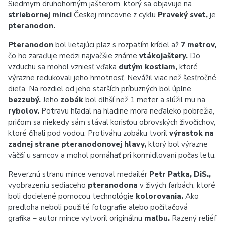
Siedmym druhohorným jašterom, ktorý sa objavuje na
striebornej minci
Českej mincovne z cyklu
Praveký svet,
je
pteranodon.
Pteranodon
bol lietajúci plaz s rozpätím krídel až
7 metrov,
čo ho zaraďuje medzi najväčšie známe
vtákojaštery.
Do
vzduchu sa mohol vzniesť vďaka
dutým kostiam,
ktoré
výrazne redukovali jeho hmotnosť. Nevážil viac než šesťročné
dieťa. Na rozdiel od jeho starších príbuzných bol úplne
bezzubý.
Jeho
zobák
bol dlhší než 1 meter a slúžil mu na
rybolov.
Potravu hľadal na hladine mora neďaleko pobrežia,
pričom sa niekedy sám stával korisťou obrovských živočíchov,
ktoré číhali pod vodou. Protiváhu zobáku tvoril
výrastok na
zadnej strane pteranodonovej hlavy,
ktorý bol výrazne
väčší u samcov a mohol pomáhať pri kormidlovaní počas letu.
Reverznú stranu mince venoval medailér
Petr Patka, DiS.,
vyobrazeniu sediaceho
pteranodona
v živých farbách, ktoré
boli docielené pomocou technológie
kolorovania.
Ako
predloha neboli použité fotografie alebo počítačová
grafika – autor mince vytvoril originálnu
maľbu.
Razený reliéf