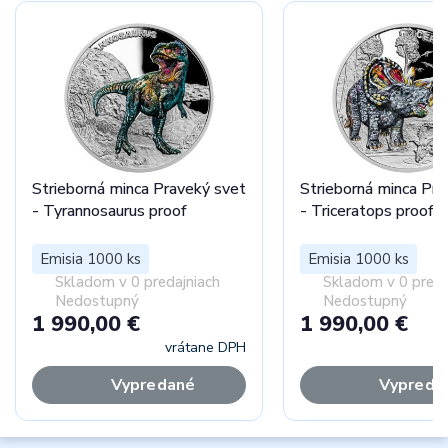
Strieborná minca Praveký svet
Strieborná minca Pra
- Tyrannosaurus proof
- Triceratops proof
Emisia 1000 ks
Emisia 1000 ks
Skladom v 0 predajniach
Skladom v 0 preda
Nedostupný
Nedostupný
1 990,00 €
1 990,00 €
vrátane DPH
vr
Vypredané
Vypreda