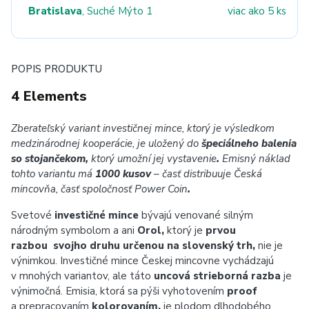
Bratislava
, Suché Mýto 1
viac ako 5 ks
POPIS PRODUKTU
4 Elements
Zberateľský variant investičnej mince, ktorý je výsledkom
medzinárodnej kooperácie, je uložený do
špeciálneho balenia
so stojančekom,
ktorý umožní jej vystavenie
.
Emisný náklad
tohto variantu má
1000 kusov
– časť distribuuje Česká
mincovňa, časť spoločnosť Power Coin
.
Svetové
investičné mince
bývajú venované silným
národným symbolom a ani
Orol,
ktorý je
prvou
razbou svojho druhu určenou na slovenský trh,
nie je
výnimkou. Investičné mince Českej mincovne vychádzajú
v mnohých variantov, ale táto
uncová strieborná razba
je
výnimočná. Emisia, ktorá sa pýši vyhotovením
proof
a prepracovaním
kolorovaním,
je plodom dlhodobého