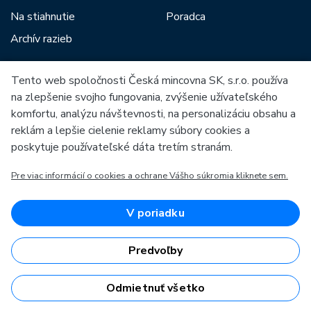
Na stiahnutie
Poradca
Archív razieb
Tento web spoločnosti Česká mincovna SK, s.r.o. používa
Medzi našich partnerov patria:
na zlepšenie svojho fungovania, zvýšenie užívateľského
komfortu, analýzu návštevnosti, na personalizáciu obsahu a
reklám a lepšie cielenie reklamy súbory cookies a
poskytuje používateľské dáta tretím stranám.
Pre viac informácií o cookies a ochrane Vášho súkromia kliknete sem.
Európska únia
Európsky fond pre regionálny rozvoj
OP Podnikanie a inovácie pre konkurencieschopnosť
Európska únia
V poriadku
Európsky fond pre regionálny rozvoj
Investície do vašej budúcnosti
Predvoľby
Odmietnuť všetko
Česká mincovna, a.s. & Česká mincovna SK, s.r.o. © 1993 - 2026