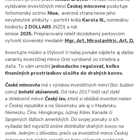
vydávanie investičných mincí
Českej mincovne
poskytuje
tichomorský ostrov
Niue,
averzná strana nesie jeho
nevyhnutné atribúty – portrét kráľa
Karola III.,
nominálnu
hodnotu
2 DOLLARS
(NZD) a rok
emisie
2025
.
Prepracovaný reliéf dozdobený perlovcom
vytvoril slovenský medailér
Mgr. Art. MiroslavHric, Art. D.
Investujte múdro a štýlovo! V našej ponuke nájdete aj ďalšie
varianty investičnej mince Orol vyrobené zo striebra a
zlata. To vám umožní
jednoducho regulovať, koľko
finančných prostriedkov uložíte do drahých kovov.
Česká mincovňa
má s výrobou investičných mincí (tzv. bullion
coins)
bohaté skúsenosti.
Od roku 2017 totiž razí zlaté
a strieborné mince
Český lev,
ktoré si obľúbili investori nielen
v Českej republike a na Slovensku, ale aj v Maďarsku,
Nemecku, Číne, Hongkongu, Južnej Kórei, Kanade či
Spojených štátoch amerických. Do svojej ponuky si ich
vyžiadal tiež najväčší online distribútor drahých kovov na
svete. Jedným z dôvodov, prečo sa investičné mince Českej