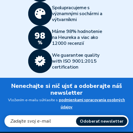
Spolupracujeme s
významnými sochármi a
výtvarníkmi
Máme 98% hodnotenie
na Heureka a viac ako
12000 recenzií
We guarantee quality
with ISO 9001:2015
certification
Nenechajte si nič ujsť a odoberajte náš
newsletter
Vložením e-mailu súhlasíte s
podmienkami spracovania osobných
údajov
Odoberať newsletter