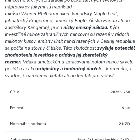
mincovne tak rýchlo zaradili po boku slávnych svetových
náprotivkov (akými sú napríklad
rakúski Wiener Philharmoniker, kanadský Maple Leaf,
juhoafrický Krugerrand, americký Eagle, čínska Panda alebo
austrálsky Kangaroo), je ich
nízky emisný náklad.
Kým
investičné mince zahraničných mincovní sú razené v rádoch
miliónov kusov, emisný limit mincí razených v Českej republike
sa počíta na stovky či tisíce. Táto skutočnosť
zvyšuje potenciál
zhodnotenia investície a pridáva jej zberateľský
rozmer.
Vďaka umeleckému spracovaniu potom mince skvele
poslúžia aj ako
originálny a hodnotný darček
–
k promócii, k
svadbe, k narodeniu dieťaťa alebo len tak pre radosť...
Číslo
76765-758
Emitent
Niue
Nominálna hodnota
2 NZD
Autor averzu
Mgr. Art Miroslav Hric, ArtD.