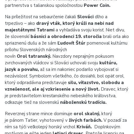
partnerstva s talianskou spoločnosťou
Power Coin.
Na príležitosť na sebaurčenie čakali
Slováci
dlho a
trpezlivo – ako
dravý vták, ktorý krúži na nebi nad
majestátnymi Tatrami
a vyhľadáva svoju korisť. Niet divu,
že slovenskí
básnici a obrodenci 19. storočia
brali orla ako
spriaznenú dušu a že sám
Ľudovít Štúr
pomenoval kultúrnu
prílohu Slovenských národných
novín
Orol tatranský.
Navzdory neprajným pokusom
zvrchovaných vládcov si Slováci uchovali svoju
kultúru,
jazyk a povahu,
až sa im nakoniec podarilo vybojovať si
nezávislosť. Symbolom všetkého, čo dosiahli, bol opäť orol,
ktorý odpradávna predstavuje
silu, víťazstvo, slobodu a
vznešenosť, ale aj vzkriesenie a nový život.
Dravec, ktorý
je predstaviteľom kresťanského nebeského kráľovstva,
odkazuje tiež na slovenskú
náboženskú tradíciu.
Reverznej strane mince dominuje
orol skalný,
ktorý
je pánom Tatier, vyhotovený v
živých farbách.
V pozadí za
ním sa týči veľkolepý horský vrchol
Kriváň.
Doplnkovým
motívom je ešte jeden
letiaci dravec.
Pretože licenciu na