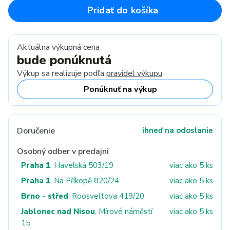
Pridať do košíka
Aktuálna výkupná cena
bude ponúknutá
Výkup sa realizuje podľa
pravidel výkupu
Ponúknuť na výkup
Doručenie
ihneď na odoslanie
Osobný odber v predajni
Praha 1
, Havelská 503/19
viac ako 5 ks
Praha 1
, Na Příkopě 820/24
viac ako 5 ks
Brno - střed
, Roosveltova 419/20
viac ako 5 ks
Jablonec nad Nisou
, Mírové náměstí
viac ako 5 ks
15