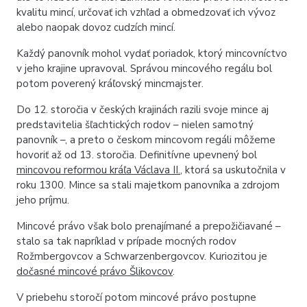
kvalitu mincí, určovať ich vzhľad a obmedzovať ich vývoz
alebo naopak dovoz cudzích mincí.
Každý panovník mohol vydať poriadok, ktorý mincovníctvo
v jeho krajine upravoval. Správou mincového regálu bol
potom poverený kráľovský mincmajster.
Do 12. storočia v českých krajinách razili svoje mince aj
predstavitelia šľachtických rodov – nielen samotný
panovník –, a preto o českom mincovom regáli môžeme
hovoriť až od 13. storočia. Definitívne upevnený bol
mincovou reformou kráľa Václava II.
, ktorá sa uskutočnila v
roku 1300. Mince sa stali majetkom panovníka a zdrojom
jeho príjmu.
Mincové právo však bolo prenajímané a prepožičiavané –
stalo sa tak napríklad v prípade mocných rodov
Rožmbergovcov a Schwarzenbergovcov. Kuriozitou je
dočasné mincové právo Šlikovcov
.
V priebehu storočí potom mincové právo postupne