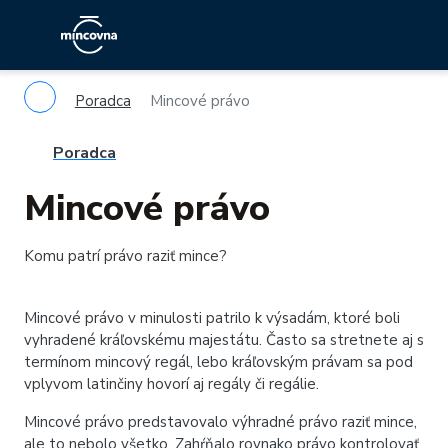
Poradca
Mincové právo
Poradca
Mincové právo
Komu patrí právo raziť mince?
Mincové právo v minulosti patrilo k výsadám, ktoré boli
vyhradené kráľovskému majestátu. Často sa stretnete aj s
termínom mincový regál, lebo kráľovským právam sa pod
vplyvom latinčiny hovorí aj regály či regálie.
Mincové právo predstavovalo výhradné právo raziť mince,
ale to nebolo všetko. Zahŕňalo rovnako právo kontrolovať