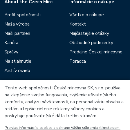
About the Czech Mint
Informácie o nákupe
Profil spoločnosti
Všetko o nákupe
Naša výroba
Kontakt
Naši partneri
Najčastejšie otázky
Kariéra
Obchodné podmienky
Správy
Predajne Českej mincovne
Na stiahnutie
Poradca
Archív razieb
Tento web spoločnosti Česká mincovna SK, s.r.o. používa
Medzi našich partnerov patria:
na zlepšenie svojho fungovania, zvýšenie užívateľského
komfortu, analýzu návštevnosti, na personalizáciu obsahu a
reklám a lepšie cielenie reklamy súbory cookies a
poskytuje používateľské dáta tretím stranám.
Pre viac informácií o cookies a ochrane Vášho súkromia kliknete sem.
Európska únia