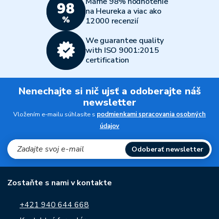
Máme 98% hodnotenie
na Heureka a viac ako
12000 recenzií
We guarantee quality
with ISO 9001:2015
certification
Nenechajte si nič ujsť a odoberajte náš
newsletter
Vložením e-mailu súhlasíte s
podmienkami spracovania osobných
údajov
Odoberať newsletter
Zostaňte s nami v kontakte
+421 940 644 668