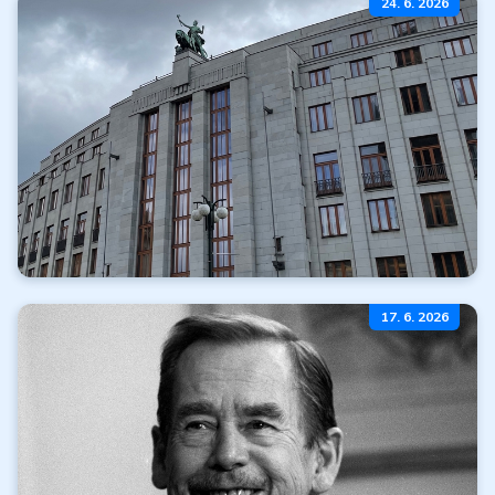
24. 6. 2026
k nákupu
Čítať ďalej
Všetky články
Omeškanie realizácie
17. 6. 2026
emisného plánu ČNB
Čítať ďalej
Všetky články