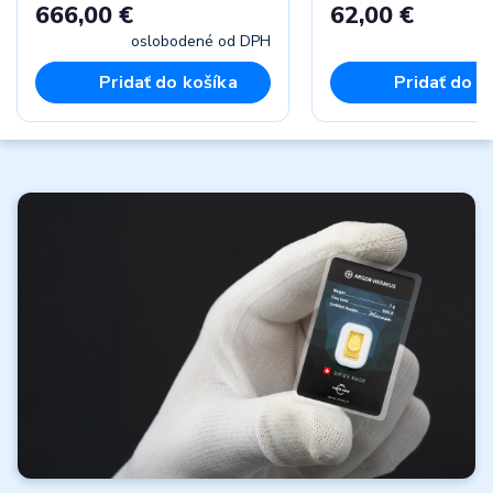
666,00 €
62,00 €
oslobodené od DPH
vr
Pridať do košíka
Pridať do k