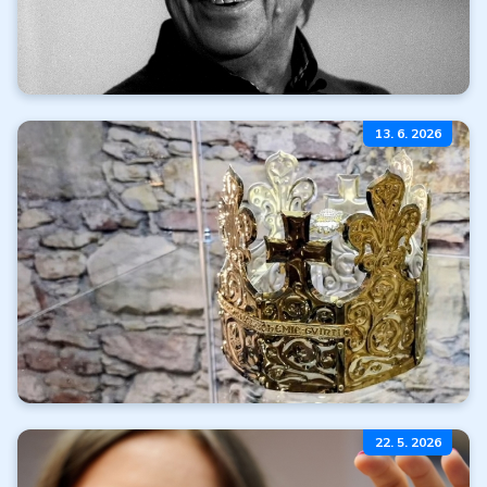
Mierime na karlovarský
13. 6. 2026
filmový festival
Čítať ďalej
Všetky články
Koruny moci
22. 5. 2026
a neba