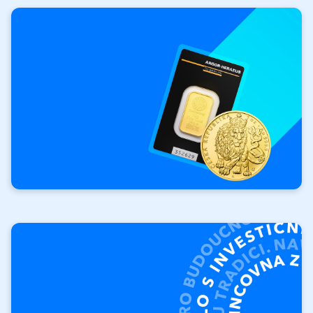
Investičné
zlato
Vaša investícia.
Vaše pravidlá.
Investičné tehly
Investičné mince Orol
Výkupy investičných
produktov
Vykúpime vaše zlato a striebro.
Výkup produktov