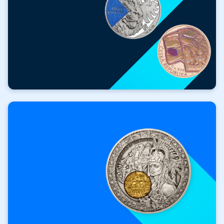
ZADARMO
Hodnotné darčeky
k nákupu!
Získať darček zadarmo