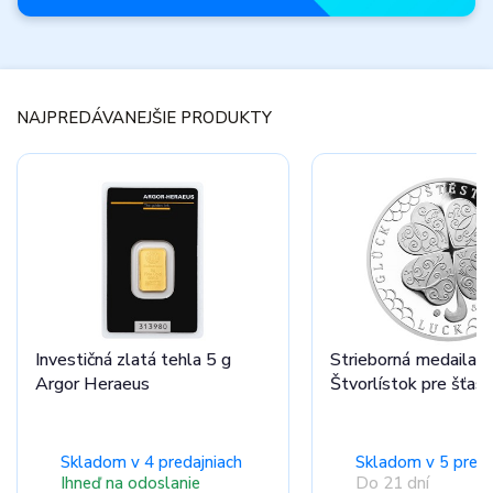
Novinky
mesiaca
NAJPREDÁVANEJŠIE PRODUKTY
Nenechajte si ujsť
úplne nové produkty.
Prezrieť ponuku
Investičná zlatá tehla 5 g
Strieborná medaila
Argor Heraeus
Štvorlístok pre šťast
Skladom v 4 predajniach
Skladom v 5 preda
Ihneď na odoslanie
Do 21 dní