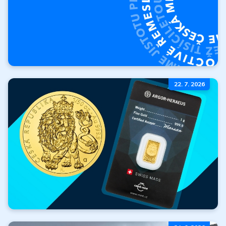
O Českej mincovni
22. 7. 2026
Kto sme? Kde sme
začali a kam
smerujeme?
Viac
Zlato zadarmo