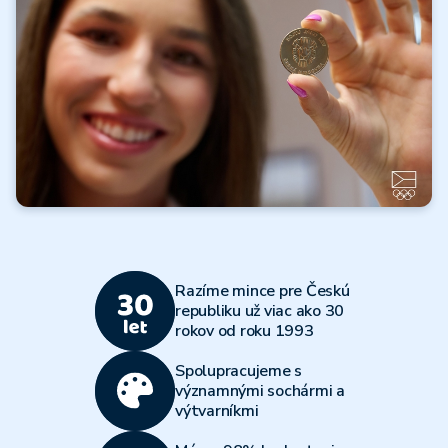
Čítať ďalej
Všetky články
Olympijský
viacboj 2026
Razíme mince pre Českú
Čítať ďalej
republiku už viac ako 30
rokov od roku 1993
Všetky články
Spolupracujeme s
významnými sochármi a
výtvarníkmi