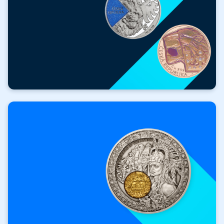
ZADARMO
Hodnotné darčeky
k nákupu!
Získať darček zadarmo