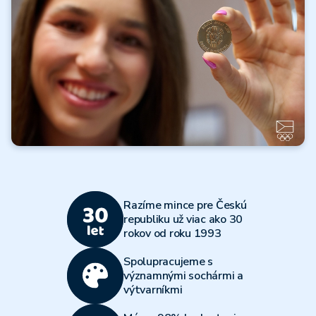
Čítať ďalej
Všetky články
Olympijský
viacboj 2026
Razíme mince pre Českú
Čítať ďalej
republiku už viac ako 30
rokov od roku 1993
Všetky články
Spolupracujeme s
významnými sochármi a
výtvarníkmi