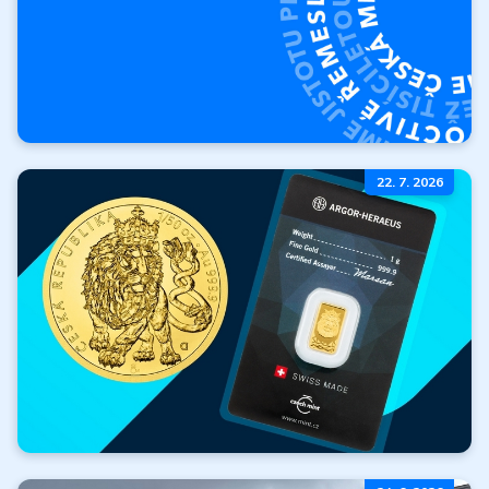
O Českej mincovni
22. 7. 2026
Kto sme? Kde sme
začali a kam
smerujeme?
Viac
Zlato zadarmo