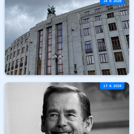
24. 6. 2026
k nákupu
Čítať ďalej
Všetky články
Omeškanie realizácie
17. 6. 2026
emisného plánu ČNB
Čítať ďalej
Všetky články