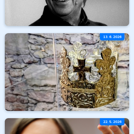
Mierime na karlovarský
13. 6. 2026
filmový festival
Čítať ďalej
Všetky články
Koruny moci
22. 5. 2026
a neba