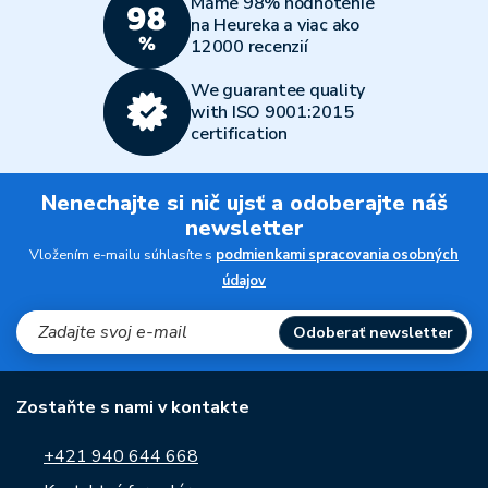
Máme 98% hodnotenie
na Heureka a viac ako
12000 recenzií
We guarantee quality
with ISO 9001:2015
certification
Nenechajte si nič ujsť a odoberajte náš
newsletter
Vložením e-mailu súhlasíte s
podmienkami spracovania osobných
údajov
Odoberať newsletter
Zostaňte s nami v kontakte
+421 940 644 668