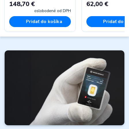
148,70 €
62,00 €
oslobodené od DPH
vr
Pridať do košíka
Pridať do k