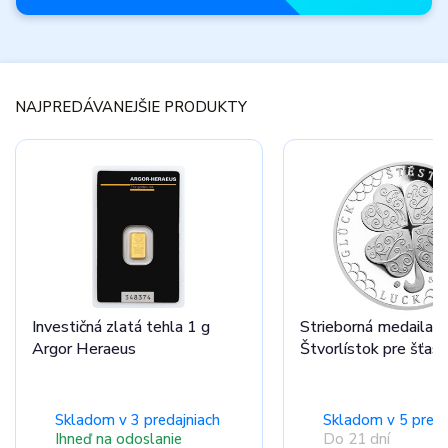
Novinky
mesiaca
NAJPREDÁVANEJŠIE PRODUKTY
Nenechajte si ujsť
úplne nové produkty.
Prezrieť ponuku
Investičná zlatá tehla 1 g
Strieborná medaila
Argor Heraeus
Štvorlístok pre šťast
Skladom v 3 predajniach
Skladom v 5 preda
Ihneď na odoslanie
Do 21 dní