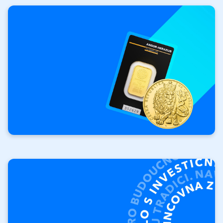
Investičné
zlato
Vaša investícia.
Vaše pravidlá.
Investičné tehly
Investičné mince Orol
Výkupy investičných
produktov
Vykúpime vaše zlato a striebro.
Výkup produktov