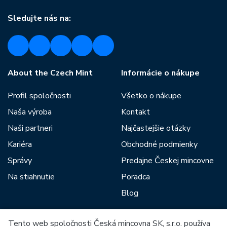
Sledujte nás na:
About the Czech Mint
Informácie o nákupe
Profil spoločnosti
Všetko o nákupe
Naša výroba
Kontakt
Naši partneri
Najčastejšie otázky
Kariéra
Obchodné podmienky
Správy
Predajne Českej mincovne
Na stiahnutie
Poradca
Blog
Tento web spoločnosti Česká mincovna SK, s.r.o. používa
Medzi našich partnerov patria: