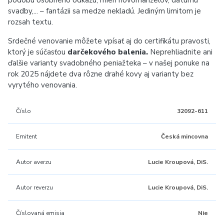
podobu osobného odkazu, mien novomanželov, dátumu
svadby,...
– fantázii sa medze nekladú. Jediným limitom je
rozsah textu.
Srdečné venovanie môžete vpísať aj do certifikátu pravosti,
ktorý je súčasťou
darčekového balenia.
Neprehliadnite ani
ďalšie varianty svadobného peniažteka – v našej ponuke na
rok 2025 nájdete dva rôzne drahé kovy aj varianty bez
vyrytého venovania.
Číslo
32092-611
Emitent
Česká mincovna
Autor averzu
Lucie Kroupová, DiS.
Autor reverzu
Lucie Kroupová, DiS.
Číslovaná emisia
Nie