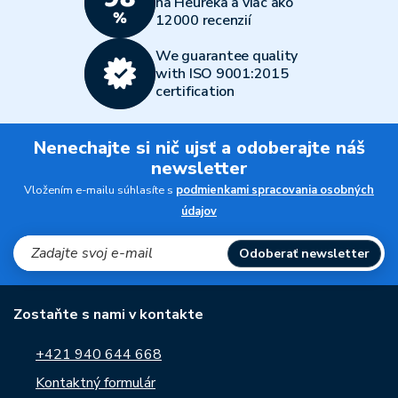
na Heureka a viac ako
12000 recenzií
We guarantee quality
with ISO 9001:2015
certification
Nenechajte si nič ujsť a odoberajte náš
newsletter
Vložením e-mailu súhlasíte s
podmienkami spracovania osobných
údajov
Odoberať newsletter
Zostaňte s nami v kontakte
+421 940 644 668
Kontaktný formulár