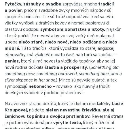
Pytačky, zásnuby a svadbu
sprevádza mnoho
tradícií
a povier
, pričom svadobné zvyky mnohých národov sú
spojené s mincami. Tie sú totiž odpradávna, keď sa ešte
všetky vyrábali z drahých kovov a nemali papierovú či
plastovú obdobu,
symbolom bohatstva a istoty.
Najskôr
ste už počuli, že nevesta by vo svoj veľký deň mala mať
u seba
niečo staré, niečo nové, niečo požičané a niečo
modré.
Táto tradícia, ktorá vychádza zo starej anglickej
rýmovačky, má však ešte piatu časť, na ktorú sa zabúda –
peniaz,
ktorý si má nevesta vložiť do topánky, aby sa jej
nová rodina dočkala
šťastia a prosperity.
(
Something old,
something new, something borrowed, something blue, and a
silver sixpence in her shoe.
) Mince sú navyše guľaté, a tak
symbolizujú
nekonečno –
rovnako ako hlavný atribút
dnešných svadieb v podobe prstienkov...
Na averznej strane dukáta, ktorý je dielom medailérky
Lucie
Kroupovej,
nájdete
nielen nevestinu črievičku, ale aj
ženíchovu topánku a dvojicu prstienkov.
Reverzná strana
je potom vyhradená pre
vyrytie textu,
ktorý môže mať