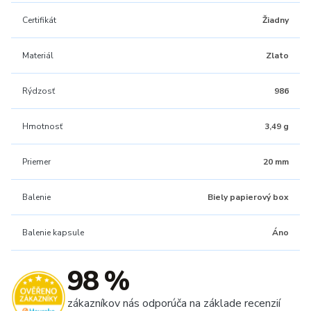
Certifikát
Žiadny
Materiál
Zlato
Rýdzosť
986
Hmotnosť
3,49 g
Priemer
20 mm
Balenie
Biely papierový box
Balenie kapsule
Áno
98 %
zákazníkov nás odporúča na základe recenzií