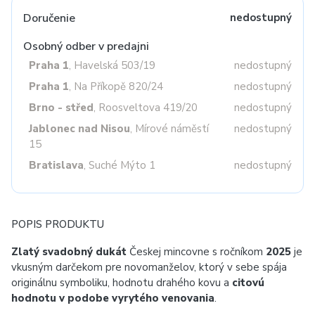
Doručenie
nedostupný
Osobný odber v predajni
Praha 1
, Havelská 503/19
nedostupný
Praha 1
, Na Příkopě 820/24
nedostupný
Brno - střed
, Roosveltova 419/20
nedostupný
Jablonec nad Nisou
, Mírové náměstí
nedostupný
15
Bratislava
, Suché Mýto 1
nedostupný
POPIS PRODUKTU
Zlatý svadobný dukát
Českej mincovne s ročníkom
2025
je
vkusným darčekom pre novomanželov, ktorý v sebe spája
originálnu symboliku, hodnotu drahého kovu a
citovú
hodnotu v podobe vyrytého venovania
.