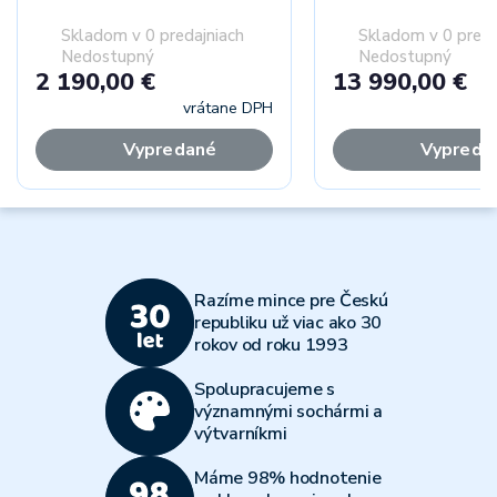
Skladom v 0 predajniach
Skladom v 0 preda
Nedostupný
Nedostupný
2 190,00 €
13 990,00 €
vrátane DPH
vr
Vypredané
Vypreda
Razíme mince pre Českú
republiku už viac ako 30
rokov od roku 1993
Spolupracujeme s
významnými sochármi a
výtvarníkmi
Máme 98% hodnotenie