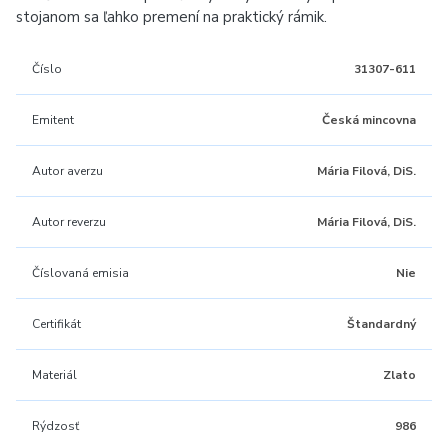
stojanom sa ľahko premení na praktický rámik.
Číslo
31307-611
Emitent
Česká mincovna
Autor averzu
Mária Filová, DiS.
Autor reverzu
Mária Filová, DiS.
Číslovaná emisia
Nie
Certifikát
Štandardný
Materiál
Zlato
Rýdzosť
986