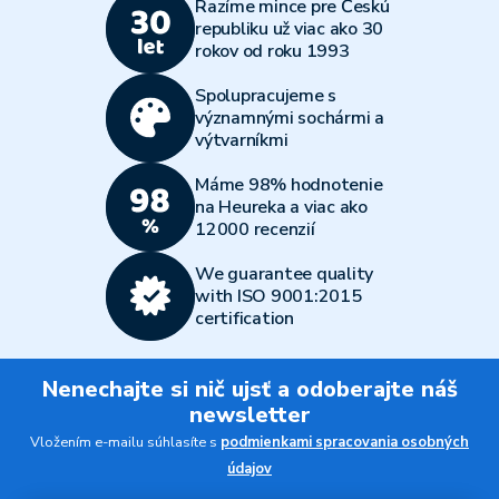
Razíme mince pre Českú
republiku už viac ako 30
rokov od roku 1993
Spolupracujeme s
významnými sochármi a
výtvarníkmi
Máme 98% hodnotenie
na Heureka a viac ako
12000 recenzií
We guarantee quality
with ISO 9001:2015
certification
Nenechajte si nič ujsť a odoberajte náš
newsletter
Vložením e-mailu súhlasíte s
podmienkami spracovania osobných
údajov