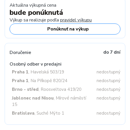
Aktuálna výkupná cena
bude ponúknutá
Výkup sa realizuje podľa
pravidel výkupu
Ponúknuť na výkup
Doručenie
do 7 dní
Osobný odber v predajni
Praha 1
, Havelská 503/19
nedostupný
Praha 1
, Na Příkopě 820/24
nedostupný
Brno - střed
, Roosveltova 419/20
nedostupný
Jablonec nad Nisou
, Mírové náměstí
nedostupný
15
Bratislava
, Suché Mýto 1
nedostupný