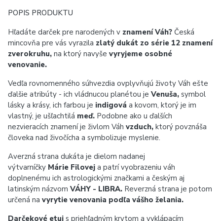
POPIS PRODUKTU
Hľadáte darček pre narodených v
znamení Váh?
Česká
mincovňa pre vás vyrazila
zlatý dukát zo série 12 znamení
zverokruhu,
na ktorý navyše
vyryjeme osobné
venovanie.
Vedľa rovnomenného súhvezdia ovplyvňujú životy Váh ešte
ďalšie atribúty - ich vládnucou planétou je
Venuša,
symbol
lásky a krásy, ich farbou je
indigová
a kovom, ktorý je im
vlastný, je ušľachtilá
meď.
Podobne ako u ďalších
nezvieracích znamení je živlom Váh
vzduch,
ktorý povznáša
človeka nad živočícha a symbolizuje myslenie.
Averzná strana dukáta je dielom nadanej
výtvarníčky
Márie Filovej
a patrí vyobrazeniu váh
doplnenému ich astrologickými značkami a českým aj
latinským názvom
VÁHY - LIBRA.
Reverzná strana je potom
určená na
vyrytie venovania podľa vášho želania.
Darčekové etui
s priehľadným krytom a vyklápacím