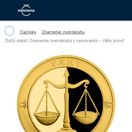
Darčeky
Znamenie zverokruhu
Zlatý dukát Znamenie zverokruhu s venovaním - Váhy proof
Previous
Ne