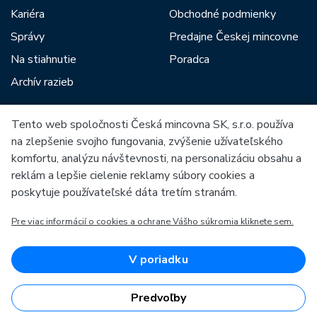
Kariéra
Obchodné podmienky
Správy
Predajne Českej mincovne
Na stiahnutie
Poradca
Archív razieb
Tento web spoločnosti Česká mincovna SK, s.r.o. používa
Medzi našich partnerov patria:
na zlepšenie svojho fungovania, zvýšenie užívateľského
komfortu, analýzu návštevnosti, na personalizáciu obsahu a
reklám a lepšie cielenie reklamy súbory cookies a
poskytuje používateľské dáta tretím stranám.
Pre viac informácií o cookies a ochrane Vášho súkromia kliknete sem.
Európska únia
Európsky fond pre regionálny rozvoj
OP Podnikanie a inovácie pre konkurencieschopnosť
Európska únia
V poriadku
Európsky fond pre regionálny rozvoj
Investície do vašej budúcnosti
Predvoľby