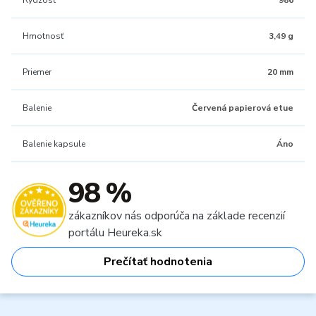
Rýdzosť
986
Hmotnosť
3,49 g
Priemer
20 mm
Balenie
Červená papierová etue
Balenie kapsule
Áno
98 %
zákazníkov nás odporúča na základe recenzií
portálu Heureka.sk
Prečítať hodnotenia