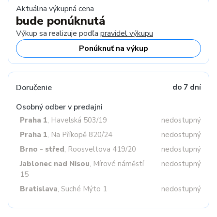
Aktuálna výkupná cena
bude ponúknutá
Výkup sa realizuje podľa
pravidel výkupu
Ponúknuť na výkup
Doručenie
do 7 dní
Osobný odber v predajni
Praha 1
, Havelská 503/19
nedostupný
Praha 1
, Na Příkopě 820/24
nedostupný
Brno - střed
, Roosveltova 419/20
nedostupný
Jablonec nad Nisou
, Mírové náměstí
nedostupný
15
Bratislava
, Suché Mýto 1
nedostupný