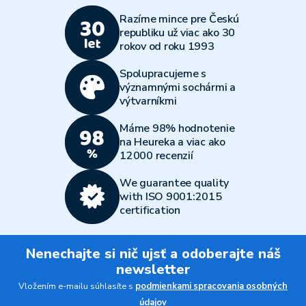
Razíme mince pre Českú
republiku už viac ako 30
rokov od roku 1993
Spolupracujeme s
významnými sochármi a
výtvarníkmi
Máme 98% hodnotenie
na Heureka a viac ako
12000 recenzií
We guarantee quality
with ISO 9001:2015
certification
Nenechajte si nič ujsť a odoberajte náš
newsletter
Vložením e-mailu súhlasíte s
podmienkami spracovania osobných
údajov