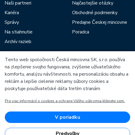
Naši partneri
Najčastejšie otázky
Kariéra
Obchodné podmienky
Správy
Predajne Českej mincovne
Na stiahnutie
Poradca
Archív razieb
Tento web spoločnosti Česká mincovna SK, s.r.o. používa
Medzi našich partnerov patria:
na zlepšenie svojho fungovania, zvýšenie užívateľského
komfortu, analýzu návštevnosti, na personalizáciu obsahu a
reklám a lepšie cielenie reklamy súbory cookies a
poskytuje používateľské dáta tretím stranám.
Pre viac informácií o cookies a ochrane Vášho súkromia kliknete sem.
Európska únia
Európsky fond pre regionálny rozvoj
OP Podnikanie a inovácie pre konkurencieschopnosť
Európska únia
V poriadku
Európsky fond pre regionálny rozvoj
Investície do vašej budúcnosti
Predvoľby