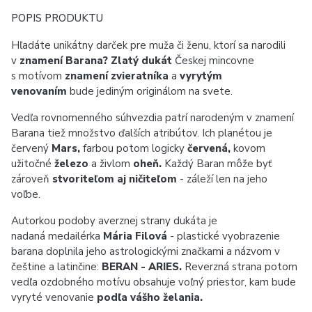
POPIS PRODUKTU
Hľadáte unikátny darček pre muža či ženu, ktorí sa narodili
v
znamení Barana? Zlatý dukát
Českej mincovne
s motívom
znamení zvieratníka
a
vyrytým
venovaním
bude jediným originálom na svete.
Vedľa rovnomenného súhvezdia patrí narodeným v znamení
Barana tiež množstvo ďalších atribútov. Ich planétou je
červený
Mars,
farbou potom logicky
červená,
kovom
užitočné
železo
a živlom
oheň.
Každý Baran môže byť
zároveň
stvoriteľom aj ničiteľom
- záleží len na jeho
voľbe.
Autorkou podoby averznej strany dukáta je
nadaná medailérka
Mária Filová
- plastické vyobrazenie
barana doplnila jeho astrologickými značkami a názvom v
češtine a latinčine:
BERAN - ARIES.
Reverzná strana potom
vedľa ozdobného motívu obsahuje voľný priestor, kam bude
vyryté venovanie
podľa vášho želania.