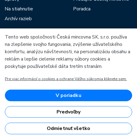
Na stiahnutie
Poradca
Archív razieb
Tento web spoločnosti Česká mincovna SK, s.r.o. používa
Medzi našich partnerov patria:
na zlepšenie svojho fungovania, zvýšenie užívateľského
komfortu, analýzu návštevnosti, na personalizáciu obsahu a
reklám a lepšie cielenie reklamy súbory cookies a
poskytuje používateľské dáta tretím stranám.
Pre viac informácií o cookies a ochrane Vášho súkromia kliknete sem.
Európska únia
Európsky fond pre regionálny rozvoj
OP Podnikanie a inovácie pre konkurencieschopnosť
Európska únia
V poriadku
Európsky fond pre regionálny rozvoj
Investície do vašej budúcnosti
Predvoľby
Odmietnuť všetko
Česká mincovna, a.s. & Česká mincovna SK, s.r.o. © 1993 - 2026