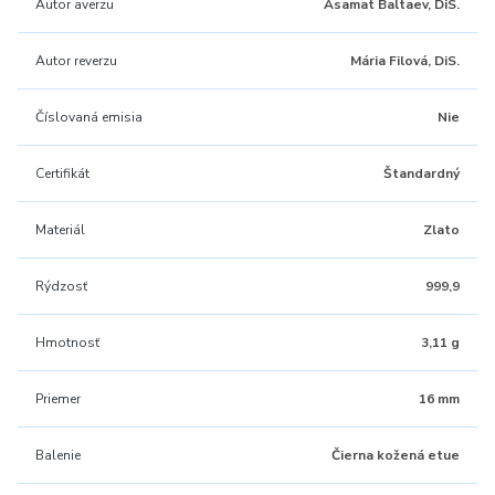
Autor averzu
Asamat Baltaev, DiS.
Autor reverzu
Mária Filová, DiS.
Číslovaná emisia
Nie
Certifikát
Štandardný
Materiál
Zlato
Rýdzosť
999,9
Hmotnosť
3,11 g
Priemer
16 mm
Balenie
Čierna kožená etue