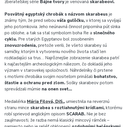
zberateľskej série
Bájne tvory
je venovaná
skarabeovi.
Posvätný egyptský chrobák s názvom skarabeus
je
známy tým, že pred sebou
váľa guľôčku,
v ktorej sa vyvíjajú
jeho potomkovia. Jeho neúnavná činnosť pripomína púť slnka
po oblohe, a tak sa stal symbolom boha Re a
slnečného
cyklu.
Pre starých Egypťanov bol zosobnením
znovuzrodenia,
pretože verili, že všetci skarabey sú
samičky, ktorým k vytvoreniu nového života stačí len
rozkladajúci sa trus… Najrôznejšie zobrazenie skarabea patrí
k najčastejším archeologickým nálezom, čo dokladá jeho
význam v starovekej spoločnosti. Náhrdelníky či prstene
s motívmi chrobáka svojim nositeľom prinášali
bohatstvo,
šťastie a ochranu pred zlom.
Sošky skarabeov potom
sprevádzali múmie
na onen svet…
Medailérka
Mária Filová, DiS.
,
umiestnila na reverznú
stranu mince
skarabea s roztiahnutými krídlami,
ktorému
robí sprievod anglickým opisom
SCARAB.
Nie je bez
zaujímavosti, že razba nemá klasický mincový rámček –
namiesto neho je reliéf obklopený
ozdobnými helénskymi