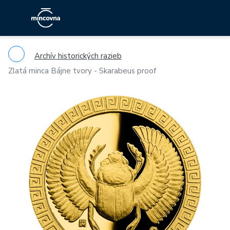
Archív historických razieb
Zlatá minca Bájne tvory - Skarabeus proof
Previous
Ne