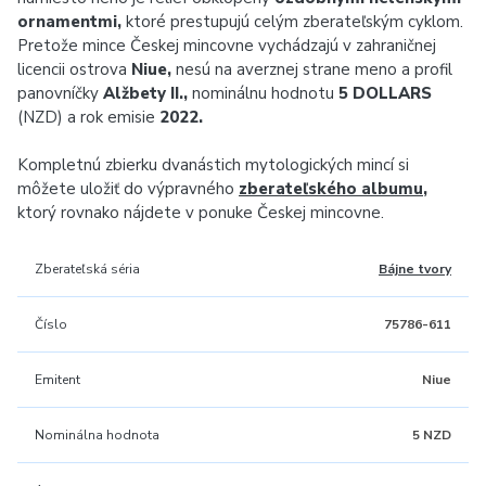
ornamentmi,
ktoré prestupujú celým zberateľským cyklom.
Pretože mince Českej mincovne vychádzajú v zahraničnej
licencii ostrova
Niue,
nesú na averznej strane meno a profil
panovníčky
Alžbety II.,
nominálnu hodnotu
5 DOLLARS
(NZD) a rok emisie
2022.
Kompletnú zbierku dvanástich mytologických mincí si
môžete uložiť do výpravného
zberateľského albumu
,
ktorý rovnako nájdete v ponuke Českej mincovne.
Zberateľská séria
Bájne tvory
Číslo
75786-611
Emitent
Niue
Nominálna hodnota
5 NZD