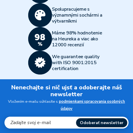
Spolupracujeme s
významnými sochármi a
výtvarníkmi
Máme 98% hodnotenie
na Heureka a viac ako
12000 recenzií
We guarantee quality
with ISO 9001:2015
certification
Nenechajte si nič ujsť a odoberajte náš
newsletter
Vložením e-mailu súhlasíte s
podmienkami spracovania osobných
údajov
Odoberať newsletter