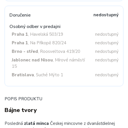
Doručenie
nedostupný
Osobný odber v predajni
Praha 1
, Havelská 503/19
nedostupný
Praha 1
, Na Příkopě 820/24
nedostupný
Brno - střed
, Roosveltova 419/20
nedostupný
Jablonec nad Nisou
, Mírové náměstí
nedostupný
15
Bratislava
, Suché Mýto 1
nedostupný
POPIS PRODUKTU
Bájne tvory
Posledná
zlatá minca
Českej mincovne z dvanásťdielnej