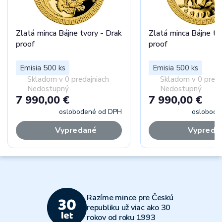
Zlatá minca Bájne tvory - Drak
Zlatá minca Bájne tvo
proof
proof
Emisia 500 ks
Emisia 500 ks
Skladom v 0 predajniach
Skladom v 0 preda
Nedostupný
Nedostupný
7 990,00 €
7 990,00 €
oslobodené od DPH
oslobode
Vypredané
Vypreda
Razíme mince pre Českú
republiku už viac ako 30
rokov od roku 1993