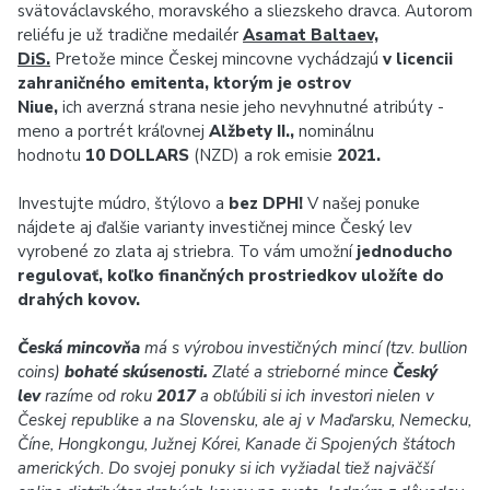
svätováclavského, moravského a sliezskeho dravca. Autorom
reliéfu je už tradične medailér
Asamat Baltaev,
DiS.
Pretože mince Českej mincovne vychádzajú
v licencii
zahraničného emitenta, ktorým je ostrov
Niue,
ich averzná strana nesie jeho nevyhnutné atribúty -
meno a portrét kráľovnej
Alžbety II.,
nominálnu
hodnotu
10 DOLLARS
(NZD) a rok emisie
2021.
Investujte múdro, štýlovo a
bez DPH!
V našej ponuke
nájdete aj ďalšie varianty investičnej mince Český lev
vyrobené zo zlata aj striebra. To vám umožní
jednoducho
regulovať, koľko finančných prostriedkov uložíte do
drahých kovov.
Česká mincovňa
má s výrobou investičných mincí (tzv. bullion
coins)
bohaté skúsenosti.
Zlaté a strieborné mince
Český
lev
razíme od roku
2017
a obľúbili si ich investori nielen v
Českej republike a na Slovensku, ale aj v Maďarsku, Nemecku,
Číne, Hongkongu, Južnej Kórei, Kanade či Spojených štátoch
amerických. Do svojej ponuky si ich vyžiadal tiež najväčší