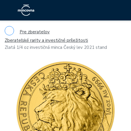
Pre zberateľov
Zberateľské rarity a investičné príležitosti
Zlatá 1/4 oz investičná minca Český lev 2021 stand
Previous
Ne