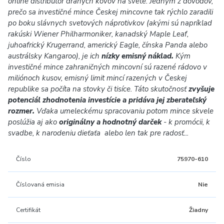
online distribútor drahých kovov na svete. Jedným z dôvodov,
prečo sa investičné mince Českej mincovne tak rýchlo zaradili
po boku slávnych svetových náprotivkov (akými sú napríklad
rakúski Wiener Philharmoniker, kanadský Maple Leaf,
juhoafrický Krugerrand, americký Eagle, čínska Panda alebo
austrálsky Kangaroo), je ich
nízky emisný náklad.
Kým
investičné mince zahraničných mincovní sú razené rádovo v
miliónoch kusov, emisný limit mincí razených v Českej
republike sa počíta na stovky či tisíce. Táto skutočnosť
zvyšuje
potenciál zhodnotenia investície a pridáva jej zberateľský
rozmer.
Vďaka umeleckému spracovaniu potom mince skvele
poslúžia aj ako
originálny a hodnotný darček
- k promócii, k
svadbe, k narodeniu dieťaťa alebo len tak pre radosť...
Číslo
75970-610
Číslovaná emisia
Nie
Certifikát
Žiadny