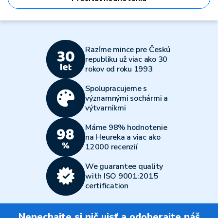
Razíme mince pre Českú
republiku už viac ako 30
rokov od roku 1993
Spolupracujeme s
významnými sochármi a
výtvarníkmi
Máme 98% hodnotenie
na Heureka a viac ako
12000 recenzií
We guarantee quality
with ISO 9001:2015
certification
Nenechajte si nič ujsť a odoberajte náš