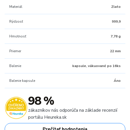
Materiál
Zlato
Rýdzosť
999,9
Hmotnosť
7,78 g
Priemer
22 mm
Balenie
kapsule, vákuované po 16ks
Balenie kapsule
Áno
98 %
zákazníkov nás odporúča na základe recenzií
portálu Heureka.sk
Prečítať hodnotenia