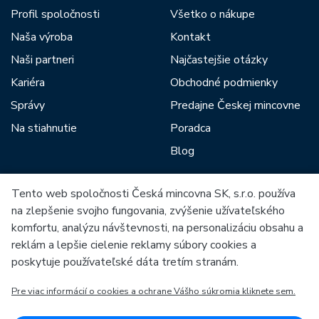
Profil spoločnosti
Všetko o nákupe
Naša výroba
Kontakt
Naši partneri
Najčastejšie otázky
Kariéra
Obchodné podmienky
Správy
Predajne Českej mincovne
Na stiahnutie
Poradca
Blog
Tento web spoločnosti Česká mincovna SK, s.r.o. používa
Medzi našich partnerov patria:
na zlepšenie svojho fungovania, zvýšenie užívateľského
komfortu, analýzu návštevnosti, na personalizáciu obsahu a
reklám a lepšie cielenie reklamy súbory cookies a
poskytuje používateľské dáta tretím stranám.
Pre viac informácií o cookies a ochrane Vášho súkromia kliknete sem.
Európska únia
Európsky fond pre regionálny rozvoj
OP Podnikanie a inovácie pre konkurencieschopnosť