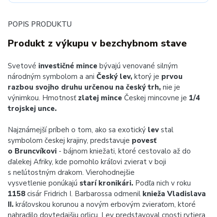
POPIS PRODUKTU
Produkt z výkupu v bezchybnom stave
Svetové
investičné mince
bývajú venované silným
národným symbolom a ani
Český lev,
ktorý je
prvou
razbou svojho druhu určenou na český trh,
nie je
výnimkou. Hmotnosť
zlatej mince
Českej mincovne je
1/4
trojskej unce.
Najznámejší príbeh o tom, ako sa exotický
lev
stal
symbolom českej krajiny, predstavuje
povesť
o Bruncvíkovi
- bájnom kniežati, ktoré cestovalo až do
ďalekej Afriky, kde pomohlo kráľovi zvierat v boji
s neľútostným drakom. Vierohodnejšie
vysvetlenie ponúkajú
starí kronikári.
Podľa nich v roku
1158
cisár Fridrich I. Barbarossa odmenil
knieža Vladislava
II.
kráľovskou korunou a novým erbovým zvieraťom, ktoré
nahradilo dovtedajšiu orlicu. Lev predstavoval cnosti rytiera,