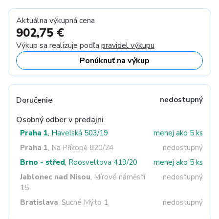
Aktuálna výkupná cena
902,75 €
Výkup sa realizuje podľa
pravidel výkupu
Ponúknuť na výkup
Doručenie
nedostupný
Osobný odber v predajni
Praha 1
, Havelská 503/19
menej ako 5 ks
Praha 1
, Na Příkopě 820/24
nedostupný
Brno - střed
, Roosveltova 419/20
menej ako 5 ks
Jablonec nad Nisou
, Mírové náměstí
nedostupný
15
Bratislava
, Suché Mýto 1
nedostupný