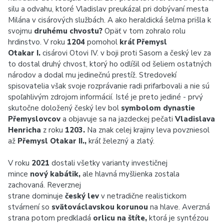
silu a odvahu, ktoré Vladislav preukázal pri dobývaní mesta
Milána v cisárových službách. A ako heraldická šelma prišla k
svojmu
druhému chvostu?
Opäť v tom zohralo rolu
hrdinstvo. V roku
1204
pomohol
kráľ Přemysl
Otakar I.
cisárovi Otovi IV. v boji proti Sasom a český lev za
to dostal druhý chvost, ktorý ho odlíšil od šeliem ostatných
národov a dodal mu jedinečnú prestíž. Stredovekí
spisovatelia však svoje rozprávanie radi prifarbovali a nie sú
spoľahlivým zdrojom informácií. Isté je preto jediné - prvý
skutočne doložený český lev bol
symbolom dynastie
Přemyslovcov
a objavuje sa na jazdeckej pečati
Vladislava
Henricha
z roku
1203.
Na znak celej krajiny leva povzniesol
až
Přemysl Otakar II.,
kráľ železný a zlatý.
V roku
2021
dostali všetky varianty investičnej
mince
nový kabátik,
ale hlavná myšlienka zostala
zachovaná. Reverznej
strane dominuje
český lev
v netradične realistickom
stvárnení so
svätováclavskou korunou
na hlave. Averzná
strana potom predkladá
orlicu na štíte,
ktorá je syntézou