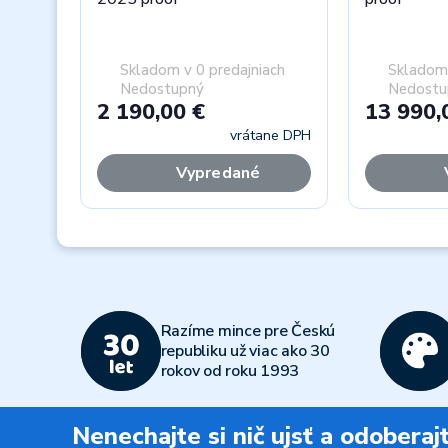
Skladom v 0 predajniach
Skladom 
Nedostupný
Nedostu
2 190,00 €
13 990,
vrátane DPH
Vypredané
Previous
Razíme mince pre Českú
republiku už viac ako 30
rokov od roku 1993
Nenechajte si nič ujsť a odobera