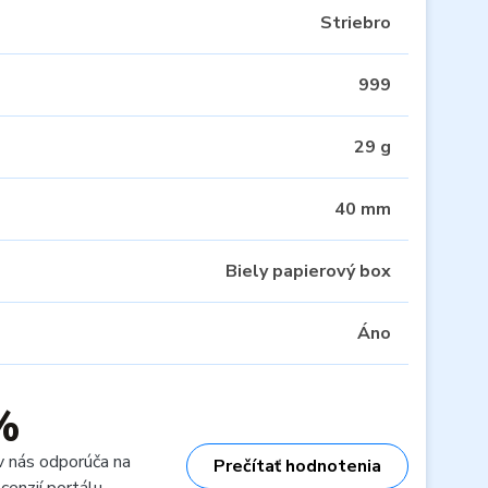
Striebro
999
29 g
40 mm
Biely papierový box
Áno
%
v nás odporúča na
Prečítať hodnotenia
cenzií portálu