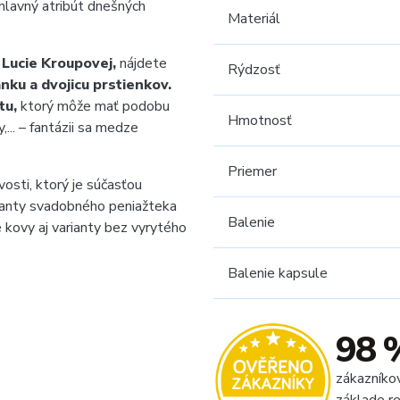
hlavný atribút dnešných
Materiál
y
Lucie Kroupovej,
nájdete
Rýdzosť
ánku a dvojicu prstienkov.
tu,
ktorý môže mať podobu
Hmotnosť
...
– fantázii sa medze
Priemer
osti, ktorý je súčasťou
rianty svadobného peniažteka
Balenie
 kovy aj varianty bez vyrytého
Balenie kapsule
98 
zákazníko
základe re