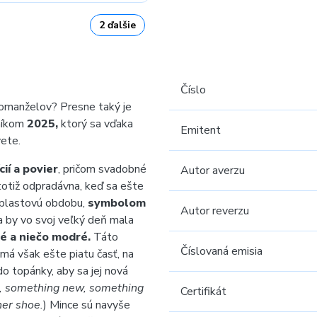
2 ďalšie
Číslo
omanželov? Presne taký je
níkom
2025
,
ktorý sa vďaka
Emitent
vete.
cií a povier
, pričom svadobné
Autor averzu
totiž odpradávna, keď sa ešte
i plastovú obdobu,
symbolom
Autor reverzu
a by vo svoj veľký deň mala
né a niečo modré.
Táto
Číslovaná emisia
 má však ešte piatu časť, na
do topánky, aby sa jej nová
, something new, something
Certifikát
her shoe.
) Mince sú navyše