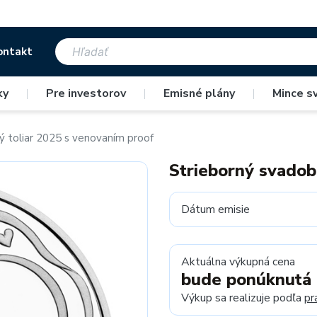
ontakt
ky
|
Pre investorov
|
Emisné plány
|
Mince s
ý toliar 2025 s venovaním proof
Strieborný svadob
Dátum emisie
Aktuálna výkupná cena
bude ponúknutá
Výkup sa realizuje podľa
pr