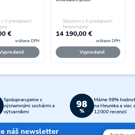
v 0 predajniach
Skladom v 0 predajniach
pný
Nedostupný
00 €
14 190,00 €
vrátane DPH
vrátane DPH
Vypredané
Vypredané
Spolupracujeme s
Máme 98% hodnot
významnými sochármi a
na Heureka a viac 
výtvarníkmi
12000 recenzií
jte náš newsletter