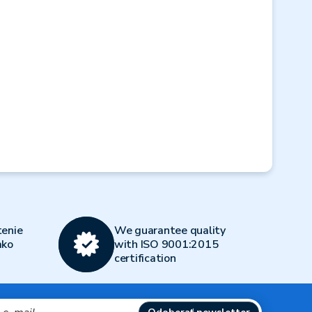
Next
enie
We guarantee quality
ako
with ISO 9001:2015
certification