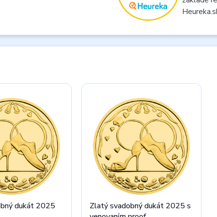
Heureka.s
obný dukát 2025
Zlatý svadobný dukát 2025 s
venovaním proof