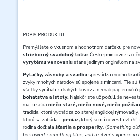
POPIS PRODUKTU
Premýšľate o vkusnom a hodnotnom darčeku pre nov
strieborný svadobný toliar
Českej mincovne s roč
vyrytému venovaniu
stane jediným originálom na s
Pytačky, zásnuby a svadbu
sprevádza mnoho
tradí
zvyky mnohých národov sú spojené s mincami. Tie sú 
všetky vyrábali z drahých kovov a nemali papierovú č
bohatstva a istoty.
Najskôr ste už počuli, že nevest
mať u seba
niečo staré, niečo nové, niečo požiča
tradícia, ktorá vychádza zo starej anglickej rýmovačky,
ktorú sa zabúda –
peniaz,
ktorý si má nevesta vložiť 
rodina dočkala
šťastia a prosperity.
(
Something old
borrowed, something blue, and a silver sixpence in 