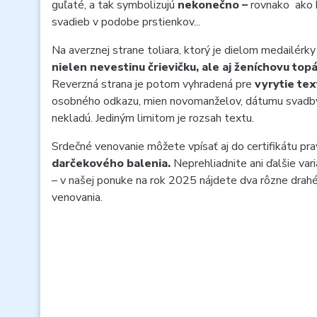
guľaté, a tak symbolizujú
nekonečno –
rovnako ako 
svadieb v podobe prstienkov...
Na averznej strane toliara, ktorý je dielom medailérk
nielen nevestinu črievičku, ale aj ženíchovu top
Reverzná strana je potom vyhradená pre
vyrytie tex
osobného odkazu, mien novomanželov, dátumu svadby,
nekladú. Jediným limitom je rozsah textu.
Srdečné venovanie môžete vpísať aj do certifikátu prav
darčekového balenia.
Neprehliadnite ani ďalšie va
– v našej ponuke na rok 2025 nájdete dva rôzne drahé
venovania.