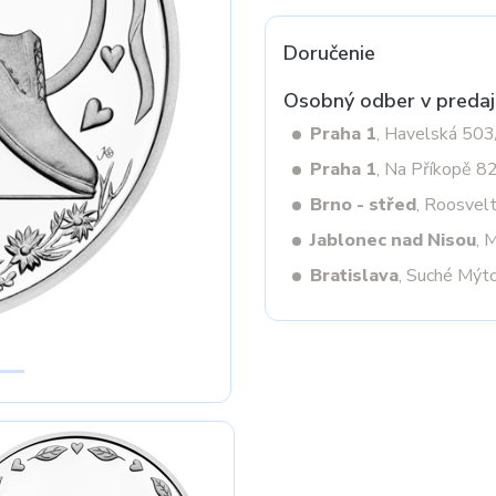
Doručenie
Next
Osobný odber v predaj
Praha 1
, Havelská 50
Praha 1
, Na Příkopě 8
Brno - střed
, Roosvel
Jablonec nad Nisou
, 
Bratislava
, Suché Mýt