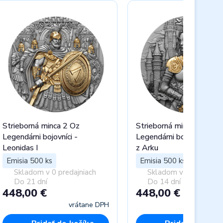
Strieborná minca 2 Oz
Strieborná minca 2 Oz
Legendárni bojovníci -
Legendárni bojovníci - Jo
Leonidas I
z Arku
Emisia 500 ks
Emisia 500 ks
Skladom v 0 predajniach
Skladom v 0 predajnia
Do 21 dní
Do 14 dní
448,00 €
448,00 €
vrátane DPH
vráta