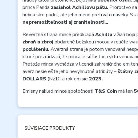
hradby ľsťou prelomené, bojovníka
dobehol osud.
Ší
princa Parida
zasiahol Achillovu pätu.
Proroctvo sa 
hrdina síce padol, ale jeho meno pretrvalo naveky. S
nepremožiteľnosti aj zraniteľnosti…
Reverzná strana mince predkladá
Achilla
v žiari boj
zbraň a zbroj
obdarené božskou mocou v reliéfe vyn
pozláteniu.
Averzná strana je potom venovaná nesp
ktoré prezrádzajú, že minca je súčasťou cyklu venov
Pretože minca vychádza v licencii zahraničného emite
averz nesie ešte jeho nevyhnutné atribúty –
štátny z
DOLLARS
(NZD) a rok emisie
2023.
Emisný náklad mince spoločnosti
T&S Coin
má len
5
SÚVISIACE PRODUKTY