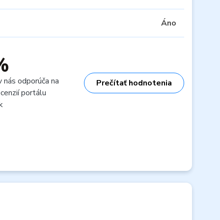
Áno
%
v nás odporúča na
Prečítať hodnotenia
cenzií portálu
k