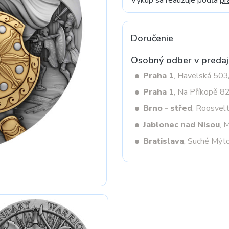
Výkup sa realizuje podľa
pr
Doručenie
Next
Osobný odber v predaj
Praha 1
, Havelská 50
Praha 1
, Na Příkopě 8
Brno - střed
, Roosvel
Jablonec nad Nisou
, 
Bratislava
, Suché Mýt