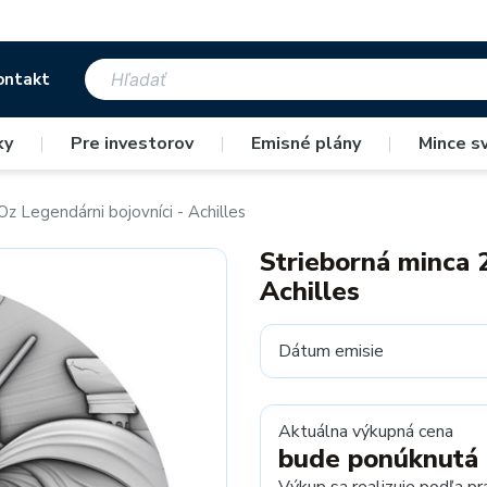
ontakt
ky
|
Pre investorov
|
Emisné plány
|
Mince s
Oz Legendárni bojovníci - Achilles
Strieborná minca 
Achilles
Dátum emisie
Aktuálna výkupná cena
bude ponúknutá