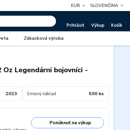
EUR
SLOVENČINA
Prihlásiť
Výkup
Košík
veta
|
Zákazková výroba
2 Oz Legendárni bojovníci -
2023
Emisný náklad
500 ks
Ponúknuť na výkup