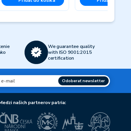
Pridať do košíka
Pridať do koší
Next
enie
We guarantee quality
ako
with ISO 9001:2015
certification
Odoberať newsletter
Medzi našich partnerov patria: