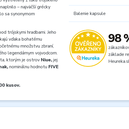
p vystrelený z luku trójskeho
naplnilo – najväčší grécky
Balenie kapsule
talo sa synonymom
a pod trójskymi hradbami. Jeho
98 
ikajú vďaka bohatému
očetnému množstvu zbraní,
zákazníko
aného legendárnym vojvodcom.
základe re
nta, ktorým je ostrov
Niue,
jej
Heureka.s
nak,
nominálnu hodnotu
FIVE
00 kusov.