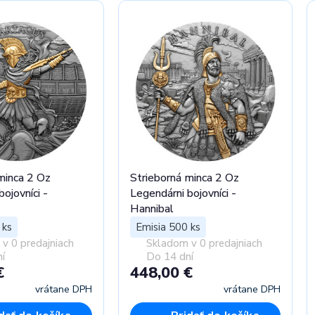
minca 2 Oz
Strieborná minca 2 Oz
ojovníci -
Legendárni bojovníci -
Hannibal
 ks
Emisia 500 ks
v 0 predajniach
Skladom v 0 predajniach
í
Do 14 dní
€
448,00 €
vrátane DPH
vrátane DPH