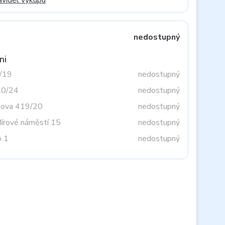
avidel výkupu
nedostupný
ni
3/19
nedostupný
20/24
nedostupný
tova 419/20
nedostupný
Mírové náměstí 15
nedostupný
o 1
nedostupný