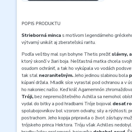
POPIS PRODUKTU
Strieborná minca
s motívom legendárneho gréckeho
výtvarný unikát aj zberateľskú raritu.
Podľa veštby mal syn bohyne Thetis prežiť
slávny, a
ktorý skončí v žiari boja. Nešťastná matka chcela svo
osudom ochrániť, a tak ho vykúpala vo vodách podsvet
tak stal
nezraniteľným.
Jeho jedinou slabinou bola
p
kúpaní držala. Mladík síce vyrastal pod ochranou a v ú
ho nakoniec našlo. Keď kráľ Agamemnón zhromažďova
Tróji,
bez nepremožiteľného Achilla sa nemohol obísť.
vydal do bitky a pod hradbami Tróje bojoval
desať ro
spolubojovníkov bol vzorom odvahy, sily a rýchlosti, p
postrachom. Jeho kopija pripravila o život zástupy mu
trójskeho princa Hektora. Tróju však Achilles nedobyl