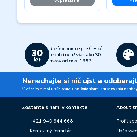
Vypredané
Pri
Previous
Razíme mince pre Českú
republiku už viac ako 30
rokov od roku 1993
Nenechajte si nič ujsť a odobera
Vložením e-mailu súhlasíte s
podmienkami spracovania osobný
Zostaňte s nami v kontakte
About th
+421 940 644 668
Profil sp
Kontaktný formulár
Naša výr