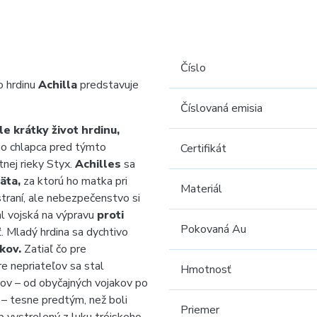
Číslo
 hrdinu
Achilla
predstavuje
Číslovaná emisia
le krátky život hrdinu,
jho chlapca pred týmto
Certifikát
nej rieky Styx.
Achilles
sa
äta,
za ktorú ho matka pri
Materiál
straní, ale nebezpečenstvo si
l vojská na výpravu
proti
Pokovaná Au
 Mladý hrdina sa dychtivo
kov.
Zatiaľ čo pre
re nepriateľov sa stal
Hmotnosť
žov – od obyčajných vojakov po
 – tesne predtým, než boli
Priemer