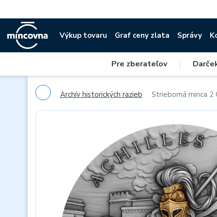
Výkup tovaru
Graf ceny zlata
Správy
K
Pre zberateľov
|
Darče
Archív historických razieb
Strieborná minca 2 