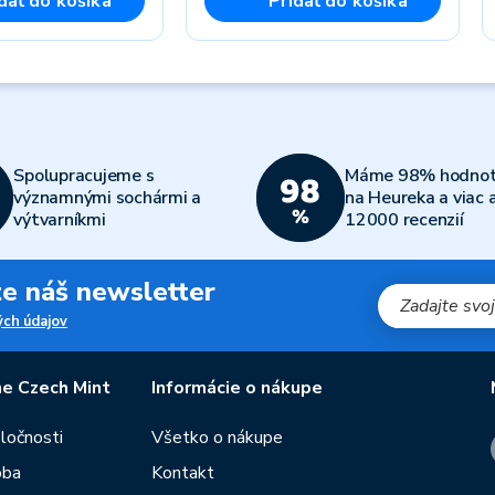
dať do košíka
Pridať do košíka
Spolupracujeme s
Máme 98% hodnot
významnými sochármi a
na Heureka a viac 
výtvarníkmi
12000 recenzií
jte náš newsletter
ch údajov
e Czech Mint
Informácie o nákupe
oločnosti
Všetko o nákupe
oba
Kontakt