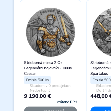
Strieborná minca 2 Oz
Strieborná 
Legendárni bojovníci - Julius
Legendárni b
Caesar
Spartakus
Emisia 500 ks
Emisia 500
Skladom v 0 predajniach
Skladom 
Nedostupný
Do 14 dn
9 190,00 €
448,00 
vrátane DPH