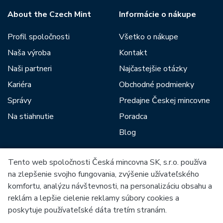
About the Czech Mint
Informácie o nákupe
Profil spoločnosti
Všetko o nákupe
Naša výroba
Kontakt
Naši partneri
Najčastejšie otázky
Kariéra
Obchodné podmienky
Správy
Predajne Českej mincovne
Na stiahnutie
Poradca
Blog
Tento web spoločnosti Česká mincovna SK, s.r.o. používa
Medzi našich partnerov patria:
na zlepšenie svojho fungovania, zvýšenie užívateľského
komfortu, analýzu návštevnosti, na personalizáciu obsahu a
reklám a lepšie cielenie reklamy súbory cookies a
poskytuje používateľské dáta tretím stranám.