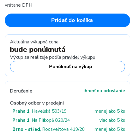
vrátane DPH
Pridať do košíka
Aktuálna výkupná cena
bude ponúknutá
Výkup sa realizuje podľa
pravidel výkupu
Ponúknuť na výkup
Doručenie
ihneď na odoslanie
Osobný odber v predajni
Praha 1
, Havelská 503/19
menej ako 5 ks
Praha 1
, Na Příkopě 820/24
viac ako 5 ks
Brno - střed
, Roosveltova 419/20
menej ako 5 ks