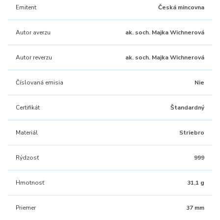
Emitent
Česká mincovna
Autor averzu
ak. soch. Majka Wichnerová
Autor reverzu
ak. soch. Majka Wichnerová
Číslovaná emisia
Nie
Certifikát
Štandardný
Materiál
Striebro
Rýdzosť
999
Hmotnosť
31,1 g
Priemer
37 mm