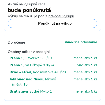
Aktuálna výkupná cena
bude ponúknutá
Výkup sa realizuje podľa
pravidel výkupu
Ponúknuť na výkup
Doručenie
ihneď na odoslanie
Osobný odber v predajni
Praha 1
, Havelská 503/19
menej ako 5 ks
Praha 1
, Na Příkopě 820/24
viac ako 5 ks
Brno - střed
, Roosveltova 419/20
menej ako 5 ks
Jablonec nad Nisou
, Mírové
menej ako 5 ks
náměstí 15
Bratislava
, Suché Mýto 1
menej ako 5 ks