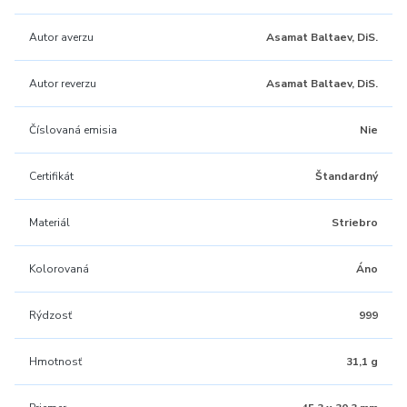
Autor averzu
Asamat Baltaev, DiS.
Autor reverzu
Asamat Baltaev, DiS.
Číslovaná emisia
Nie
Certifikát
Štandardný
Materiál
Striebro
Kolorovaná
Áno
Rýdzosť
999
Hmotnosť
31,1 g