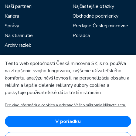
Naši partneri
Najčastejšie otázky
Kariéra
Obchodné podmienky
Správy
Predajne Českej mincovne
Na stiahnutie
Poradca
Archív razieb
Tento web spoločnosti Česká mincovna SK, s.r.o. používa
Medzi našich partnerov patria:
na zlepšenie svojho fungovania, zvýšenie užívateľského
komfortu, analýzu návštevnosti, na personalizáciu obsahu a
reklám a lepšie cielenie reklamy súbory cookies a
poskytuje používateľské dáta tretím stranám.
Pre viac informácií o cookies a ochrane Vášho súkromia kliknete sem.
Európska únia
Európsky fond pre regionálny rozvoj
OP Podnikanie a inovácie pre konkurencieschopnosť
Európska únia
V poriadku
Európsky fond pre regionálny rozvoj
Investície do vašej budúcnosti