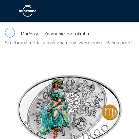
Darčeky
Znamenie zverokruhu
Strieborná medaila ovál Znamenie zverokruhu - Panna proof
Previous
Ne