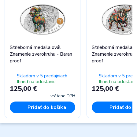
Strieborná medaila ovál
Strieborná medaila o
Znamenie zverokruhu - Baran
Znamenie zverokruhu
proof
proof
Skladom v 5 predajniach
Skladom v 5 preda
Ihneď na odoslanie
Ihneď na odoslani
125,00 €
125,00 €
vrátane DPH
vr
Pridať do košíka
Pridať do k