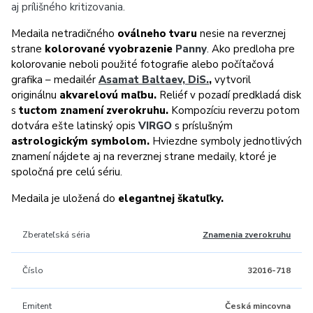
aj prílišného kritizovania.
Medaila netradičného
oválneho tvaru
nesie na reverznej
strane
kolorované vyobrazenie
Panny
. Ako predloha pre
kolorovanie neboli použité fotografie alebo počítačová
grafika – medailér
Asamat Baltaev, DiS.
,
vytvoril
originálnu
akvarelovú maľbu.
Reliéf v pozadí predkladá disk
s
tuctom znamení zverokruhu.
Kompozíciu reverzu potom
dotvára ešte latinský opis
VIRGO
s príslušným
astrologickým symbolom.
Hviezdne symboly jednotlivých
znamení nájdete aj na reverznej strane medaily, ktoré je
spoločná pre celú sériu.
Medaila je uložená do
elegantnej škatuľky.
Zberateľská séria
Znamenia zverokruhu
Číslo
32016-718
Emitent
Česká mincovna