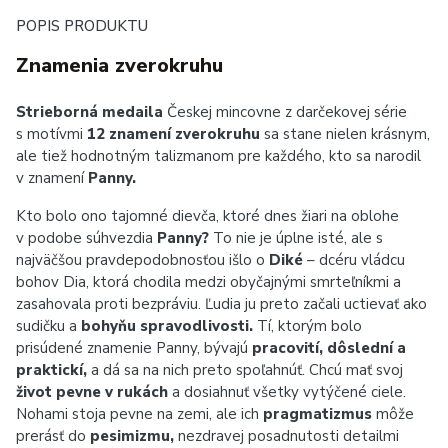
POPIS PRODUKTU
Znamenia zverokruhu
Strieborná medaila
Českej mincovne z darčekovej série
s motívmi
12 znamení zverokruhu
sa stane nielen krásnym,
ale tiež hodnotným talizmanom pre každého, kto sa narodil
v znamení
Panny
.
Kto bolo ono tajomné dievča, ktoré dnes žiari na oblohe
v podobe súhvezdia
Panny?
To nie je úplne isté, ale s
najväčšou pravdepodobnosťou išlo o
Diké
– dcéru vládcu
bohov Dia, ktorá chodila medzi obyčajnými smrteľníkmi a
zasahovala proti bezpráviu. Ľudia ju preto začali uctievať ako
sudičku a
bohyňu spravodlivosti.
Tí, ktorým bolo
prisúdené znamenie Panny, bývajú
pracovití, dôslední a
praktickí,
a dá sa na nich preto spoľahnúť. Chcú mať svoj
život pevne v rukách
a dosiahnuť všetky vytýčené ciele.
Nohami stoja pevne na zemi, ale ich
pragmatizmus
môže
prerásť do
pesimizmu,
nezdravej posadnutosti detailmi