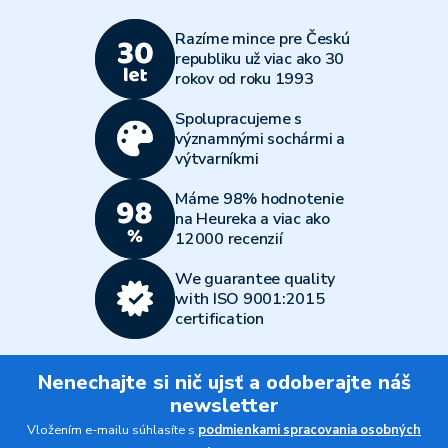
Razíme mince pre Českú
republiku už viac ako 30
rokov od roku 1993
Spolupracujeme s
významnými sochármi a
výtvarníkmi
Máme 98% hodnotenie
na Heureka a viac ako
12000 recenzií
We guarantee quality
with ISO 9001:2015
certification
Nenechajte si nič ujsť a odoberajte náš
newsletter
Vložením e-mailu súhlasíte s
podmienkami spracovania osobných