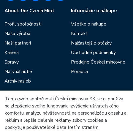
About the Czech Mint
Informácie o nákupe
Profil spoločnosti
Všetko o nákupe
Naša výroba
Kontakt
Naši partneri
Najčastejšie otázky
Kariéra
Obchodné podmienky
Správy
Predajne Českej mincovne
Na stiahnutie
Poradca
Archív razieb
Tento web spoločnosti Česká mincovna SK, s.r.o. používa
Medzi našich partnerov patria:
na zlepšenie svojho fungovania, zvýšenie užívateľského
komfortu, analýzu návštevnosti, na personalizáciu obsahu a
reklám a lepšie cielenie reklamy súbory cookies a
poskytuje používateľské dáta tretím stranám.