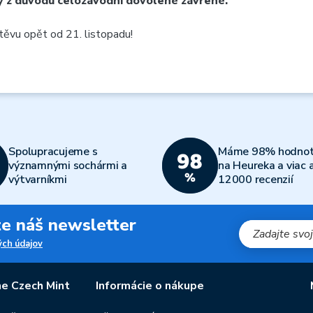
y
z důvodu celozávodní dovolené zavřené.
těvu opět od 21. listopadu!
Spolupracujeme s
Máme 98% hodnot
významnými sochármi a
na Heureka a viac 
výtvarníkmi
12000 recenzií
jte náš newsletter
ch údajov
e Czech Mint
Informácie o nákupe