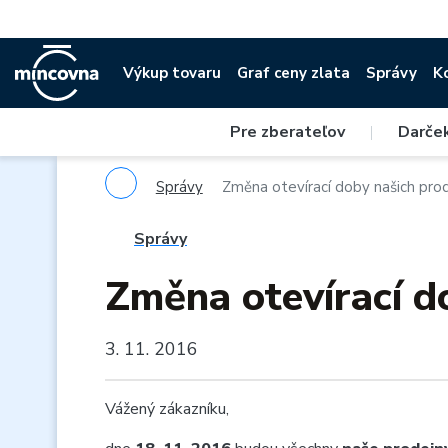
Výkup tovaru
Graf ceny zlata
Správy
K
Pre zberateľov
|
Darče
Správy
Změna otevírací doby našich pro
Správy
Změna otevírací d
3. 11. 2016
Vážený zákazníku,