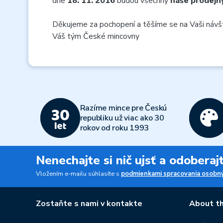
dne
18. 11. 2016
budou všechny
naše
prodejn
Děkujeme za pochopení a těšíme se na Vaši návš
Váš tým České mincovny
Razíme mince pre Českú
republiku už viac ako 30
rokov od roku 1993
Nenechajte si nič ujsť a odobera
Vložením e-mailu súhlasíte s
podmienkami spracovania osobný
Zostaňte s nami v kontakte
About th