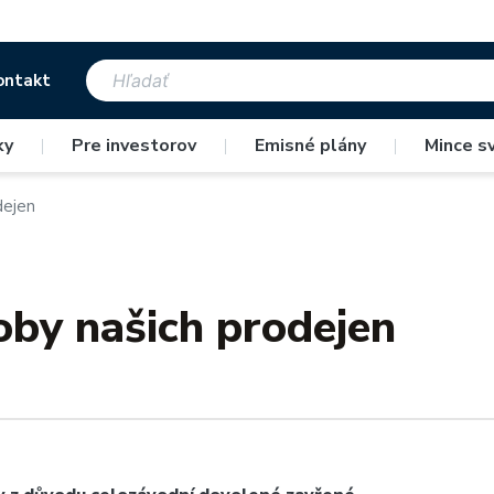
ontakt
ky
|
Pre investorov
|
Emisné plány
|
Mince s
dejen
oby našich prodejen