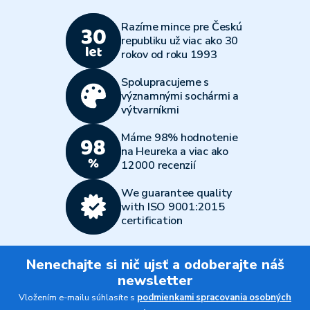
Razíme mince pre Českú
republiku už viac ako 30
rokov od roku 1993
Spolupracujeme s
významnými sochármi a
výtvarníkmi
Máme 98% hodnotenie
na Heureka a viac ako
12000 recenzií
We guarantee quality
with ISO 9001:2015
certification
Nenechajte si nič ujsť a odoberajte náš
newsletter
Vložením e-mailu súhlasíte s
podmienkami spracovania osobných