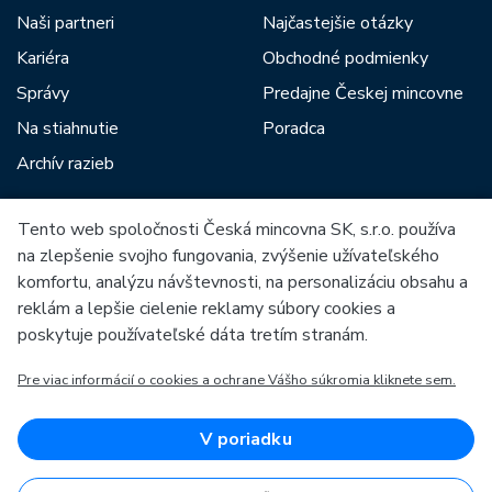
Naši partneri
Najčastejšie otázky
Kariéra
Obchodné podmienky
Správy
Predajne Českej mincovne
Na stiahnutie
Poradca
Archív razieb
Tento web spoločnosti Česká mincovna SK, s.r.o. používa
Medzi našich partnerov patria:
na zlepšenie svojho fungovania, zvýšenie užívateľského
komfortu, analýzu návštevnosti, na personalizáciu obsahu a
reklám a lepšie cielenie reklamy súbory cookies a
poskytuje používateľské dáta tretím stranám.
Pre viac informácií o cookies a ochrane Vášho súkromia kliknete sem.
Európska únia
Európsky fond pre regionálny rozvoj
OP Podnikanie a inovácie pre konkurencieschopnosť
Európska únia
V poriadku
Európsky fond pre regionálny rozvoj
Investície do vašej budúcnosti