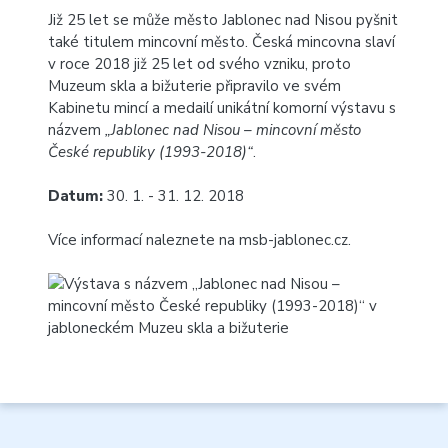
Již 25 let se může město Jablonec nad Nisou pyšnit
také titulem mincovní město. Česká mincovna slaví
v roce 2018 již 25 let od svého vzniku, proto
Muzeum skla a bižuterie připravilo ve svém
Kabinetu mincí a medailí unikátní komorní výstavu s
názvem
„Jablonec nad Nisou – mincovní město
České republiky (1993-2018)“
.
Datum:
30. 1. - 31. 12. 2018
Více informací naleznete na
msb-jablonec.cz
.