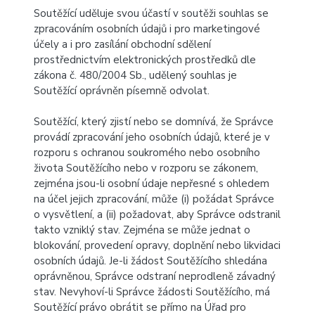
Soutěžící uděluje svou účastí v soutěži souhlas se
zpracováním osobních údajů i pro marketingové
účely a i pro zasílání obchodní sdělení
prostřednictvím elektronických prostředků dle
zákona č. 480/2004 Sb., udělený souhlas je
Soutěžící oprávněn písemně odvolat.
Soutěžící, který zjistí nebo se domnívá, že Správce
provádí zpracování jeho osobních údajů, které je v
rozporu s ochranou soukromého nebo osobního
života Soutěžícího nebo v rozporu se zákonem,
zejména jsou-li osobní údaje nepřesné s ohledem
na účel jejich zpracování, může (i) požádat Správce
o vysvětlení, a (ii) požadovat, aby Správce odstranil
takto vzniklý stav. Zejména se může jednat o
blokování, provedení opravy, doplnění nebo likvidaci
osobních údajů. Je-li žádost Soutěžícího shledána
oprávněnou, Správce odstraní neprodleně závadný
stav. Nevyhoví-li Správce žádosti Soutěžícího, má
Soutěžící právo obrátit se přímo na Úřad pro