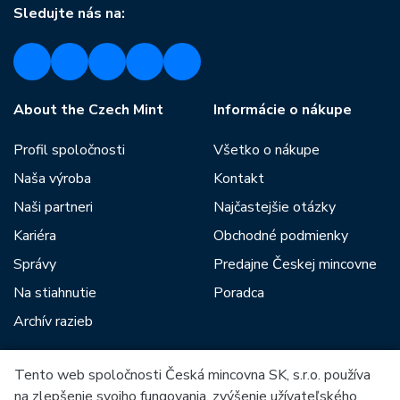
Sledujte nás na:
About the Czech Mint
Informácie o nákupe
Profil spoločnosti
Všetko o nákupe
Naša výroba
Kontakt
Naši partneri
Najčastejšie otázky
Kariéra
Obchodné podmienky
Správy
Predajne Českej mincovne
Na stiahnutie
Poradca
Archív razieb
Tento web spoločnosti Česká mincovna SK, s.r.o. používa
Medzi našich partnerov patria:
na zlepšenie svojho fungovania, zvýšenie užívateľského