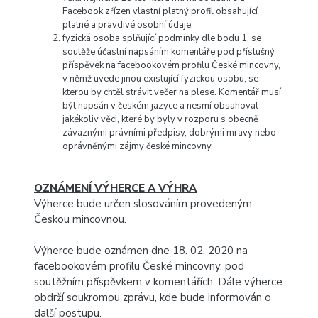
Facebook zřízen vlastní platný profil obsahující
platné a pravdivé osobní údaje,
fyzická osoba splňující podmínky dle bodu 1. se
soutěže účastní napsáním komentáře pod příslušný
příspěvek na facebookovém profilu České mincovny,
v němž uvede jinou existující fyzickou osobu, se
kterou by chtěl strávit večer na plese. Komentář musí
být napsán v českém jazyce a nesmí obsahovat
jakékoliv věci, které by byly v rozporu s obecně
závaznými právními předpisy, dobrými mravy nebo
oprávněnými zájmy české mincovny.
OZNÁMENÍ VÝHERCE A VÝHRA
Výherce bude určen slosováním provedeným
Českou mincovnou.
Výherce bude oznámen dne 18. 02. 2020 na
facebookovém profilu České mincovny, pod
soutěžním příspěvkem v komentářích. Dále výherce
obdrží soukromou zprávu, kde bude informován o
další postupu.