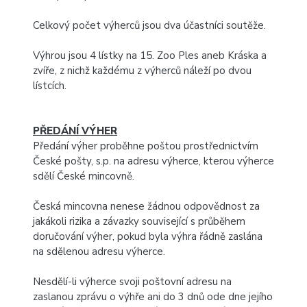
Celkový počet výherců jsou dva účastníci soutěže.
Výhrou jsou 4 lístky na 15. Zoo Ples aneb Kráska a
zvíře, z nichž každému z výherců náleží po dvou
lístcích.
PŘEDÁNÍ VÝHER
Předání výher proběhne poštou prostřednictvím
České pošty, s.p. na adresu výherce, kterou výherce
sdělí České mincovně.
Česká mincovna nenese žádnou odpovědnost za
jakákoli rizika a závazky související s průběhem
doručování výher, pokud byla výhra řádně zaslána
na sdělenou adresu výherce.
Nesdělí-li výherce svoji poštovní adresu na
zaslanou zprávu o výhře ani do 3 dnů ode dne jejího