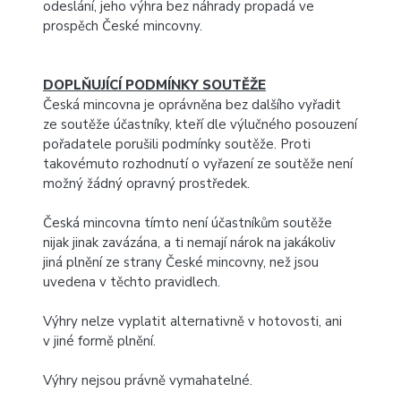
odeslání, jeho výhra bez náhrady propadá ve
prospěch České mincovny.
DOPLŇUJÍCÍ PODMÍNKY SOUTĚŽE
Česká mincovna je oprávněna bez dalšího vyřadit
ze soutěže účastníky, kteří dle výlučného posouzení
pořadatele porušili podmínky soutěže. Proti
takovémuto rozhodnutí o vyřazení ze soutěže není
možný žádný opravný prostředek.
Česká mincovna tímto není účastníkům soutěže
nijak jinak zavázána, a ti nemají nárok na jakákoliv
jiná plnění ze strany České mincovny, než jsou
uvedena v těchto pravidlech.
Výhry nelze vyplatit alternativně v hotovosti, ani
v jiné formě plnění.
Výhry nejsou právně vymahatelné.