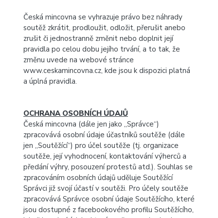
Česká mincovna se vyhrazuje právo bez náhrady
soutěž zkrátit, prodloužit, odložit, přerušit anebo
zrušit či jednostranně změnit nebo doplnit její
pravidla po celou dobu jejího trvání, a to tak, že
změnu uvede na webové stránce
www.ceskamincovna.cz
, kde jsou k dispozici platná
a úplná pravidla.
OCHRANA OSOBNÍCH ÚDAJŮ
Česká mincovna (dále jen jako „Správce“)
zpracovává osobní údaje účastníků soutěže (dále
jen „Soutěžící“) pro účel soutěže (tj. organizace
soutěže, její vyhodnocení, kontaktování výherců a
předání výhry, posouzení protestů atd.). Souhlas se
zpracováním osobních údajů uděluje Soutěžící
Správci již svojí účastí v soutěži. Pro účely soutěže
zpracovává Správce osobní údaje Soutěžícího, které
jsou dostupné z facebookového profilu Soutěžícího,