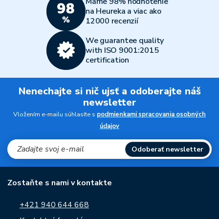
Máme 98% hodnotenie
na Heureka a viac ako
12000 recenzií
We guarantee quality
with ISO 9001:2015
certification
Nenechajte si nič ujsť a odoberajte náš
newsletter
Vložením e-mailu súhlasíte s
podmienkami spracovania osobných
údajov
Odoberať newsletter
Zostaňte s nami v kontakte
+421 940 644 668