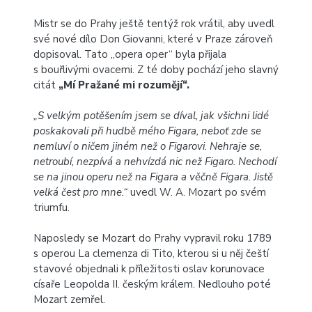
Mistr se do Prahy ještě tentýž rok vrátil, aby uvedl
své nové dílo Don Giovanni, které v Praze zároveň
dopisoval. Tato „opera oper“ byla přijala
s bouřlivými ovacemi. Z té doby pochází jeho slavný
citát
„Mí Pražané mi rozumějí“.
„S velkým potěšením jsem se díval, jak všichni lidé
poskakovali při hudbě mého Figara, neboť zde se
nemluví o ničem jiném než o Figarovi. Nehraje se,
netroubí, nezpívá a nehvízdá nic než Figaro. Nechodí
se na jinou operu než na Figara a věčně Figara. Jistě
velká čest pro mne.“
uvedl W. A. Mozart po svém
triumfu.
Naposledy se Mozart do Prahy vypravil roku 1789
s operou La clemenza di Tito, kterou si u něj čeští
stavové objednali k příležitosti oslav korunovace
císaře Leopolda II. českým králem. Nedlouho poté
Mozart zemřel.