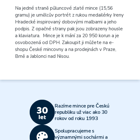
Na jedné straně půluncové zlaté mince (15,56
gramu) je umělcův portrét z rukou medailérky Ireny
Hradecké inspirovaný dobovými malbami a jeho
podpis. Z opačné strany pak jsou zobrazeny housle
a klaviatura. Mince je k mání za 20 950 korun a je
osvobozená od DPH. Zakoupit ji můžete na e-
shopu České mincovny a
na prodejnách v Praze,
Brně a Jablonci nad Nisou
.
Razíme mince pre Českú
republiku už viac ako 30
rokov od roku 1993
Spolupracujeme s
významnými sochármi a