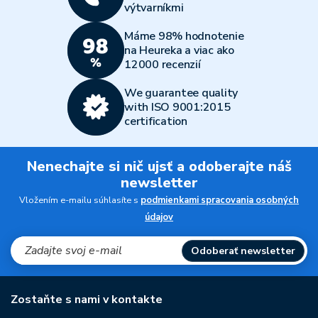
výtvarníkmi
Máme 98% hodnotenie
na Heureka a viac ako
12000 recenzií
We guarantee quality
with ISO 9001:2015
certification
Nenechajte si nič ujsť a odoberajte náš
newsletter
Vložením e-mailu súhlasíte s
podmienkami spracovania osobných
údajov
Odoberať newsletter
Zostaňte s nami v kontakte