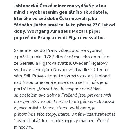
Jablonecká Česká mincovna vydává
zlatou
minci s vyobrazením geniálního skladatele
,
kterého ve své době Češi milovali jako
žádného jiného umělce. Je to přesně 230 let od
doby,
Wolfgang Amadeus Mozart
přijel
poprvé do Prahy a uvedl Figarovu svatbu.
Skladatel se do Prahy vůbec poprvé vypravil
z počátku roku 1787 díky úspěchu jeho oper Únos
ze Serrailu a Figarova svatba. Uvedení Figarovy
svatby v tehdejším Nosticově divadle 20. ledna
sám řídil. Právě k tomuto výročí vznikla v Jablonci
nad Nisou omezená emise dvou set mincí s jeho
portrétem. „
Mozart byl bezesporu největším
skladatelem své doby a Pražané jsou právem hrdí
na výjimečný vztah, který si tento génius vybudoval
k jejich městu. Mince, kterou vydáváme, je
připomínka této stopy, kterou u nás Mozart zanechal,
“ uvedl Lukáš Jokl, marketingový manažer České
mincovny.