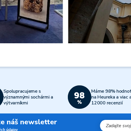
Spolupracujeme s
Máme 98% hodnot
významnými sochármi a
na Heureka a viac 
výtvarníkmi
12000 recenzií
jte náš newsletter
ch údajov