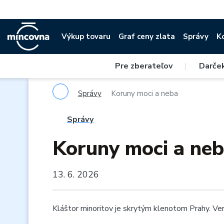
Výkup tovaru
Graf ceny zlata
Správy
K
Pre zberateľov
|
Darče
Správy
Koruny moci a neba
Správy
Koruny moci a ne
13. 6. 2026
Kláštor minoritov je skrytým klenotom Prahy. Vere