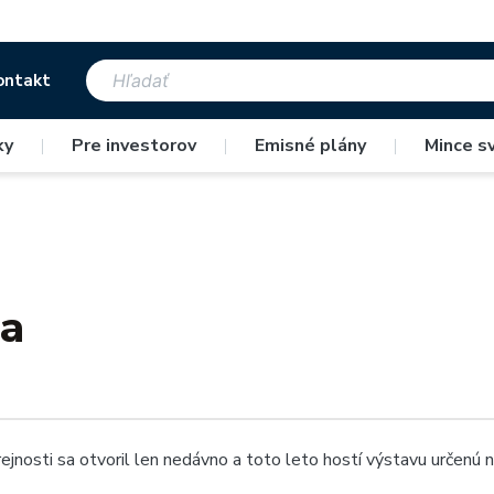
ontakt
ky
|
Pre investorov
|
Emisné plány
|
Mince s
ba
jnosti sa otvoril len nedávno a toto leto hostí výstavu určenú n