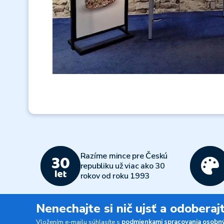
Razíme mince pre Českú
republiku už viac ako 30
rokov od roku 1993
Nenechajte si nič ujsť a odobera
Vložením e-mailu súhlasíte s
podmienkami spracovania osobný