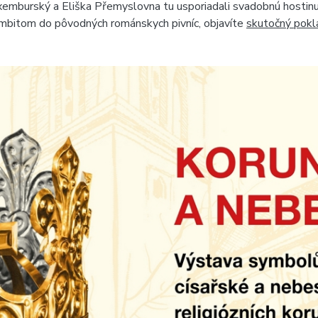
Luxemburský a Eliška Přemyslovna tu usporiadali svadobnú hostinu, 
ambitom do pôvodných románskych pivníc, objavíte
skutočný pokl