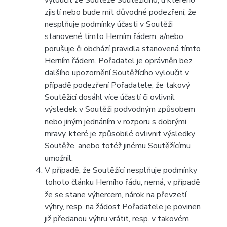
vyloučit ze Soutěže Soutěžícího, u kterého
zjistí nebo bude mít důvodné podezření, že
nesplňuje podmínky účasti v Soutěži
stanovené tímto Herním řádem, a/nebo
porušuje či obchází pravidla stanovená tímto
Herním řádem. Pořadatel je oprávněn bez
dalšího upozornění Soutěžícího vyloučit v
případě podezření Pořadatele, že takový
Soutěžící dosáhl více účastí či ovlivnil
výsledek v Soutěži podvodným způsobem
nebo jiným jednáním v rozporu s dobrými
mravy, které je způsobilé ovlivnit výsledky
Soutěže, anebo totéž jinému Soutěžícímu
umožnil.
V případě, že Soutěžící nesplňuje podmínky
tohoto článku Herního řádu, nemá, v případě
že se stane výhercem, nárok na převzetí
výhry, resp. na žádost Pořadatele je povinen
již předanou výhru vrátit, resp. v takovém