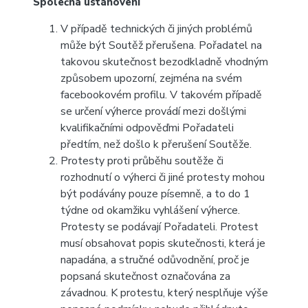
Společná ustanovení
V případě technických či jiných problémů
může být Soutěž přerušena. Pořadatel na
takovou skutečnost bezodkladně vhodným
způsobem upozorní, zejména na svém
facebookovém profilu. V takovém případě
se určení výherce provádí mezi došlými
kvalifikačními odpověďmi Pořadateli
předtím, než došlo k přerušení Soutěže.
Protesty proti průběhu soutěže či
rozhodnutí o výherci či jiné protesty mohou
být podávány pouze písemně, a to do 1
týdne od okamžiku vyhlášení výherce.
Protesty se podávají Pořadateli. Protest
musí obsahovat popis skutečnosti, která je
napadána, a stručné odůvodnění, proč je
popsaná skutečnost označována za
závadnou. K protestu, který nesplňuje výše