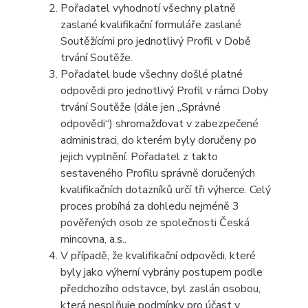
Pořadatel vyhodnotí všechny platně
zaslané kvalifikační formuláře zaslané
Soutěžícími pro jednotlivý Profil v Době
trvání Soutěže.
Pořadatel bude všechny došlé platné
odpovědi pro jednotlivý Profil v rámci Doby
trvání Soutěže (dále jen „Správné
odpovědi“) shromažďovat v zabezpečené
administraci, do kterém byly doručeny po
jejich vyplnění. Pořadatel z takto
sestaveného Profilu správně doručených
kvalifikačních dotazníků určí tři výherce. Celý
proces probíhá za dohledu nejméně 3
pověřených osob ze společnosti Česká
mincovna, a.s..
V případě, že kvalifikační odpovědi, které
byly jako výherní vybrány postupem podle
předchozího odstavce, byl zaslán osobou,
která nesplňuje podmínky pro účast v