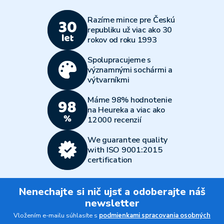
Razíme mince pre Českú
republiku už viac ako 30
rokov od roku 1993
Spolupracujeme s
významnými sochármi a
výtvarníkmi
Máme 98% hodnotenie
na Heureka a viac ako
12000 recenzií
We guarantee quality
with ISO 9001:2015
certification
Nenechajte si nič ujsť a odoberajte náš
newsletter
Vložením e-mailu súhlasíte s
podmienkami spracovania osobných