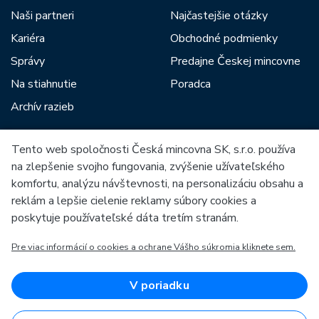
Naši partneri
Najčastejšie otázky
Kariéra
Obchodné podmienky
Správy
Predajne Českej mincovne
Na stiahnutie
Poradca
Archív razieb
Tento web spoločnosti Česká mincovna SK, s.r.o. používa
Medzi našich partnerov patria:
na zlepšenie svojho fungovania, zvýšenie užívateľského
komfortu, analýzu návštevnosti, na personalizáciu obsahu a
reklám a lepšie cielenie reklamy súbory cookies a
poskytuje používateľské dáta tretím stranám.
Pre viac informácií o cookies a ochrane Vášho súkromia kliknete sem.
Európska únia
Európsky fond pre regionálny rozvoj
OP Podnikanie a inovácie pre konkurencieschopnosť
Európska únia
V poriadku
Európsky fond pre regionálny rozvoj
Investície do vašej budúcnosti