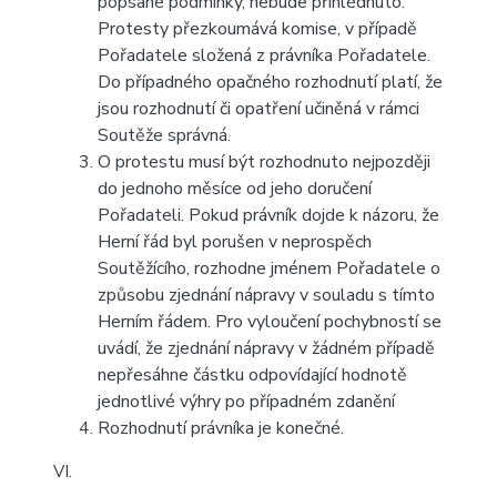
popsané podmínky, nebude přihlédnuto.
Protesty přezkoumává komise, v případě
Pořadatele složená z právníka Pořadatele.
Do případného opačného rozhodnutí platí, že
jsou rozhodnutí či opatření učiněná v rámci
Soutěže správná.
O protestu musí být rozhodnuto nejpozději
do jednoho měsíce od jeho doručení
Pořadateli. Pokud právník dojde k názoru, že
Herní řád byl porušen v neprospěch
Soutěžícího, rozhodne jménem Pořadatele o
způsobu zjednání nápravy v souladu s tímto
Herním řádem. Pro vyloučení pochybností se
uvádí, že zjednání nápravy v žádném případě
nepřesáhne částku odpovídající hodnotě
jednotlivé výhry po případném zdanění
Rozhodnutí právníka je konečné.
VI.