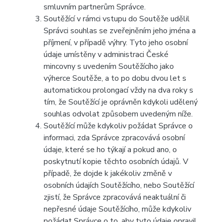
smluvním partnerům Správce.
Soutěžící v rámci vstupu do Soutěže udělil
Správci souhlas se zveřejněním jeho jména a
příjmení, v případě výhry. Tyto jeho osobní
údaje umístěny v administraci České
mincovny s uvedením Soutěžícího jako
výherce Soutěže, a to po dobu dvou let s
automatickou prolongací vždy na dva roky s
tím, že Soutěžící je oprávněn kdykoli udělený
souhlas odvolat způsobem uvedeným níže.
Soutěžící může kdykoliv požádat Správce o
informaci, zda Správce zpracovává osobní
údaje, které se ho týkají a pokud ano, o
poskytnutí kopie těchto osobních údajů. V
případě, že dojde k jakékoliv změně v
osobních údajích Soutěžícího, nebo Soutěžící
zjistí, že Správce zpracovává neaktuální či
nepřesné údaje Soutěžícího, může kdykoliv
požádat Správce o to, aby tyto údaje opravil.