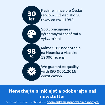
Razíme mince pre Českú
republiku už viac ako 30
rokov od roku 1993
Spolupracujeme s
významnými sochármi a
výtvarníkmi
Máme 98% hodnotenie
na Heureka a viac ako
12000 recenzií
We guarantee quality
with ISO 9001:2015
certification
Nenechajte si nič ujsť a odoberajte náš
newsletter
Vložením e-mailu súhlasíte s
podmienkami spracovania osobných