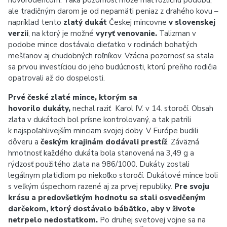
novorodencom.
Taká pozornosť môže mať rozličnú podobu,
ale
tradičným darom je od nepamäti peniaz z drahého kovu –
napríklad tento
zlatý dukát
Českej mincovne
v slovenskej
verzii
, na ktorý je možné
vyryť venovanie.
Talizman v
podobe mince dostávalo dieťatko v rodinách bohatých
mešťanov aj chudobných roľníkov. Vzácna pozornosť sa stala
sa prvou investíciou do jeho budúcnosti, ktorú preňho rodičia
opatrovali až do dospelosti.
Prvé české zlaté mince, ktorým sa
hovorilo dukáty,
nechal raziť Karol IV. v 14. storočí.
Obsah
zlata v dukátoch bol prísne kontrolovaný, a tak patrili
k najspoľahlivejším minciam svojej doby.
V Európe budili
dôveru a
českým krajinám dodávali prestíž
. Záväzná
hmotnosť každého dukáta bola stanovená na 3,49 g
a
rýdzosť použitého zlata na 986/1000.
Dukáty zostali
legálnym platidlom po niekoľko storočí. Dukátové mince boli
s veľkým úspechom razené aj za prvej republiky.
Pre svoju
krásu a predovšetkým hodnotu sa stali osvedčeným
darčekom, ktorý dostávalo bábätko, aby v živote
netrpelo nedostatkom.
Po druhej svetovej vojne sa na