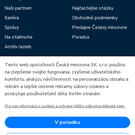
Naši partneri
Najčastejšie otázky
Kariéra
Obchodné podmienky
Správy
Predajne Českej mincovne
Na stiahnutie
Poradca
Archív razieb
Tento web spoločnosti Česká mincovna SK, s.r.o. používa
Medzi našich partnerov patria:
na zlepšenie svojho fungovania, zvýšenie užívateľského
komfortu, analýzu návštevnosti, na personalizáciu obsahu a
reklám a lepšie cielenie reklamy súbory cookies a
poskytuje používateľské dáta tretím stranám.
Pre viac informácií o cookies a ochrane Vášho súkromia kliknete sem.
Európska únia
Európsky fond pre regionálny rozvoj
OP Podnikanie a inovácie pre konkurencieschopnosť
Európska únia
V poriadku
Európsky fond pre regionálny rozvoj
Investície do vašej budúcnosti