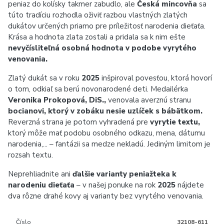
peniaz do kolísky takmer zabudlo, ale
Česká mincovňa
sa
túto tradíciu rozhodla oživiť razbou vlastných zlatých
dukátov určených priamo pre príležitosť narodenia dieťaťa.
Krása a hodnota zlata zostali a pridala sa k nim ešte
nevyčísliteľná osobná hodnota v podobe vyrytého
venovania.
Zlatý dukát sa v roku
2025
inšpiroval povesťou, ktorá hovorí
o tom, odkiaľ sa berú novonarodené deti. Medailérka
Veronika Prokopová, DiS.,
venovala averznú stranu
bocianovi, ktorý v zobáku nesie uzlíček s bábätkom.
Reverzná strana je potom vyhradená pre
vyrytie textu,
ktorý môže mať podobu osobného odkazu, mena, dátumu
narodenia,... – fantázii sa medze nekladú. Jediným limitom je
rozsah textu.
Neprehliadnite ani
ďalšie varianty peniažteka k
narodeniu dieťaťa
– v našej ponuke na rok
2025
nájdete
dva rôzne drahé kovy aj varianty bez vyrytého venovania.
Číslo
32108-611