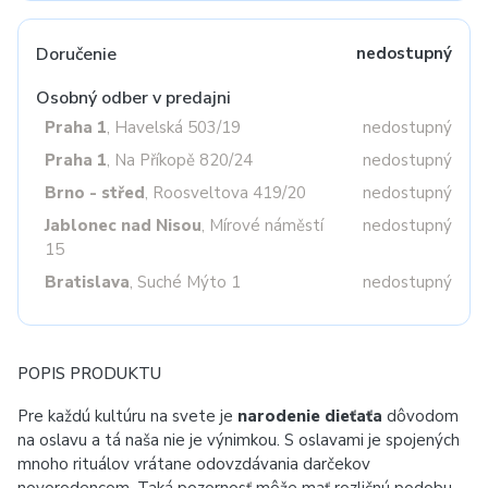
Doručenie
nedostupný
Osobný odber v predajni
Praha 1
, Havelská 503/19
nedostupný
Praha 1
, Na Příkopě 820/24
nedostupný
Brno - střed
, Roosveltova 419/20
nedostupný
Jablonec nad Nisou
, Mírové náměstí
nedostupný
15
Bratislava
, Suché Mýto 1
nedostupný
POPIS PRODUKTU
Pre každú kultúru na svete je
narodenie dieťaťa
dôvodom
na oslavu a tá naša nie je výnimkou. S oslavami je spojených
mnoho rituálov vrátane odovzdávania darčekov