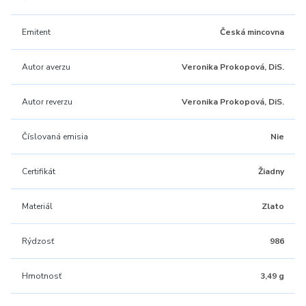
Emitent
Česká mincovna
Autor averzu
Veronika Prokopová, DiS.
Autor reverzu
Veronika Prokopová, DiS.
Číslovaná emisia
Nie
Certifikát
Žiadny
Materiál
Zlato
Rýdzosť
986
Hmotnosť
3,49 g