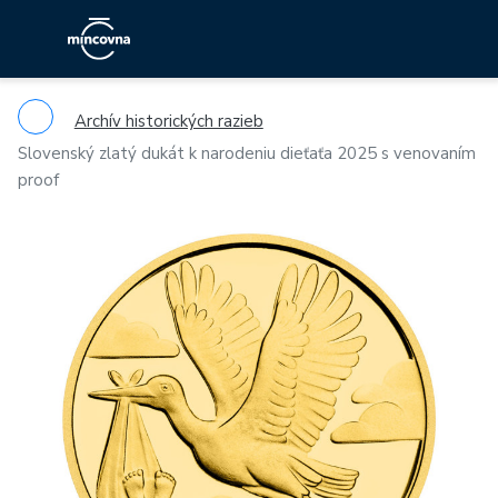
Archív historických razieb
Slovenský zlatý dukát k narodeniu dieťaťa 2025 s venovaním
proof
Previous
Ne