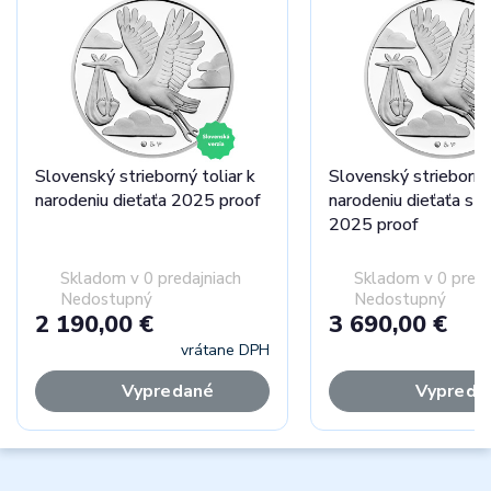
Slovenský strieborný toliar k
Slovenský strieborný 
narodeniu dieťaťa 2025 proof
narodeniu dieťaťa s 
2025 proof
Skladom v 0 predajniach
Skladom v 0 preda
Nedostupný
Nedostupný
2 190,00 €
3 690,00 €
vrátane DPH
vr
Vypredané
Vypreda