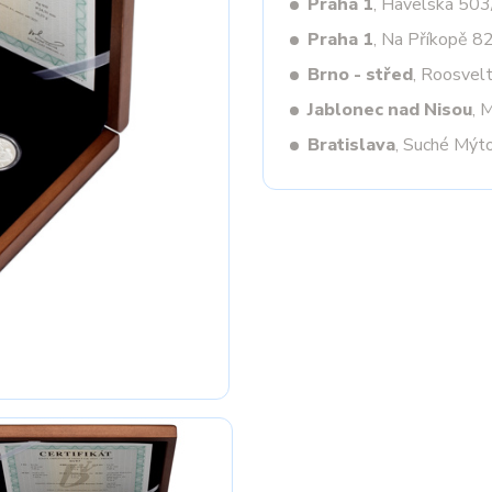
Praha 1
, Havelská 50
Praha 1
, Na Příkopě 8
Brno - střed
, Roosvel
Next
Jablonec nad Nisou
, 
Bratislava
, Suché Mýt