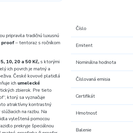
Číslo
 pripravila tradičnú luxusnú
e
proof
– tentoraz s ročníkom
Emitent
, 5, 10, 20 a 50 Kč,
s ktorými
Nominálna hodnota
elý ich povrch je matný a
beživa. České kovové platidlá
Číslovaná emisia
eňuje ich
umelecké
tických zbierok. Pre tieto
Certifikát
of“, ktorý sa vyznačuje
to atraktívny kontrastný
 slúžiacich na razbu. Na
Hmotnosť
zidla vyleštená pomocou
zidlo prekryje špeciálnou
Balenie