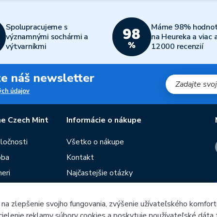
Spolupracujeme s
Máme 98% hodnot
významnými sochármi a
na Heureka a viac 
výtvarníkmi
12000 recenzií
jte náš newsletter
ch údajov
e Czech Mint
Informácie o nákupe
oločnosti
Všetko o nákupe
oba
Kontakt
eri
Najčastejšie otázky
Obchodné podmienky
 na zlepšenie svojho fungovania, zvýšenie užívateľského komfort
Predajne Českej mincovne
 cielenie reklamy súbory cookies a poskytuje používateľské dáta 