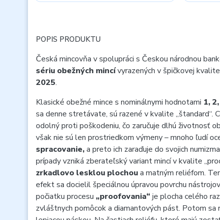
POPIS PRODUKTU
Česká mincovňa v spolupráci s Českou národnou bankou
sériu obežných mincí
vyrazených v špičkovej kvalit
2025
.
Klasické obežné mince s nominálnymi hodnotami
1, 2
sa denne stretávate, sú razené v kvalite „štandard“. C
odolný proti poškodeniu, čo zaručuje dlhú životnosť o
však nie sú len prostriedkom výmeny – mnoho ľudí oc
spracovanie,
a preto ich zaraďuje do svojich numizma
prípady vzniká zberateľský variant mincí v kvalite „pro
zrkadlovo lesklou plochou
a matným reliéfom. Ten
efekt sa docielil špeciálnou úpravou povrchu nástrojov
počiatku procesu
„proofovania“
je plocha celého ra
zvláštnych pomôcok a diamantových pást. Potom sa ra