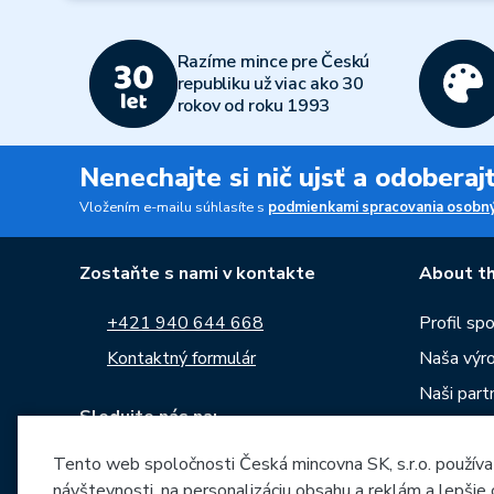
Razíme mince pre Českú
republiku už viac ako 30
rokov od roku 1993
Nenechajte si nič ujsť a odobera
Vložením e-mailu súhlasíte s
podmienkami spracovania osobný
Zostaňte s nami v kontakte
About th
+421 940 644 668
Profil sp
Kontaktný formulár
Naša výr
Naši partn
Sledujte nás na:
Kariéra
Tento web spoločnosti Česká mincovna SK, s.r.o. používa
Správy
návštevnosti, na personalizáciu obsahu a reklám a lepšie