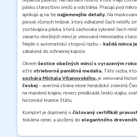
lepiacou páskou. Na častiach reliéfu, ktoré majú zosta
pásku starostlivo orežú a odstránia. Pracujú pod mi
aplikujú aj na tie
najjemnejšie detaily.
Na maskované 
piesok rôznych hrúbok, ktorý odhalené časti reliéfu zm
zostávajúca páska, ktorá zachovala vybrané časti rel
variantu obežných mincí je venovaná mimoriadna staros
Nejde o automatickú strojovú razbu –
každá minca je
zabalená do ochrannej kapsle.
Okrem
šestice obežných mincí s vyrazeným rok
ešte
strieborná pamätná medaila.
Táto razba, kto
sochára Michala Vitanovského
,
je venovaná histo
českej
– averzná strana nesie heraldické zvieratá Čie
na malebnú krajinu; reverz predkladá českú vlajku, sv
historické hranice štátu.
Komplet je doplnený o
číslovaný certifikát pravost
tiskárna cenin, a uložený do
elegantného dreveného