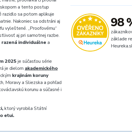
ť matné, proofarka či proofar
kroskopom a tento postup
razidlo sa potom aplikuje
98 
atnie. Nakoniec sa odstráni aj
iéfu vyleštené. „Proofovému“
zákazníko
tlivosť aj pri samotnej razbe.
základe re
 razená individuálne
a
Heureka.s
om 2025
je súčasťou série
rá je dielom
akademického
rickým
krajinám koruny
ch, Moravy a Sliezska a pohľad
ätováclavskú korunu a súčasné i
i,
ktorý vyrobila Státní
 etui.