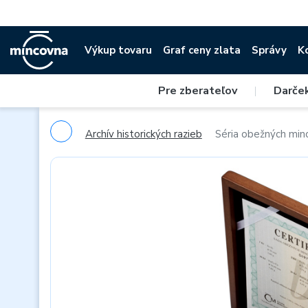
Výkup tovaru
Graf ceny zlata
Správy
K
Pre zberateľov
|
Darče
Archív historických razieb
Séria obežných minc