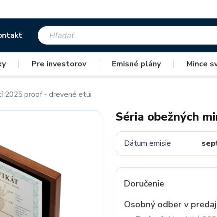
ontakt
ky
|
Pre investorov
|
Emisné plány
|
Mince s
í 2025 proof - drevené etui
Séria obežných mi
Dátum emisie
sep
Doručenie
Osobný odber v predaj