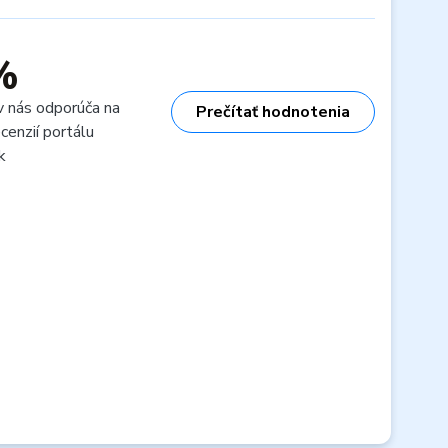
%
v nás odporúča na
Prečítať hodnotenia
cenzií portálu
k