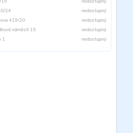
3/19
nedostupný
20/24
nedostupný
tova 419/20
nedostupný
Mírové náměstí 15
nedostupný
o 1
nedostupný