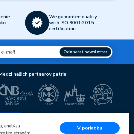
enie
We guarantee quality
ako
with ISO 9001:2015
certification
Odoberať newsletter
Medzi našich partnerov patria:
Európska únia
Európsky fond pre regionálny rozvoj
OP Podnikanie a inovácie pre konkurencieschopnosť
u, analýzu
V poriadku
Európska únia
tretím stranám.