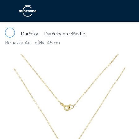
Darčeky
Darčeky pre šťastie
Retiazka Au - dĺžka 45 cm
Previous
Ne