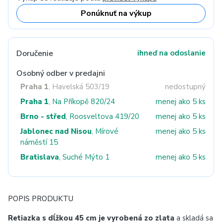
Ponúknuť na výkup
Doručenie
ihneď na odoslanie
Osobný odber v predajni
Praha 1
, Havelská 503/19
nedostupný
Praha 1
, Na Příkopě 820/24
menej ako 5 ks
Brno - střed
, Roosveltova 419/20
menej ako 5 ks
Jablonec nad Nisou
, Mírové
menej ako 5 ks
náměstí 15
Bratislava
, Suché Mýto 1
menej ako 5 ks
POPIS PRODUKTU
Retiazka s dĺžkou 45 cm je vyrobená zo zlata
a skladá sa