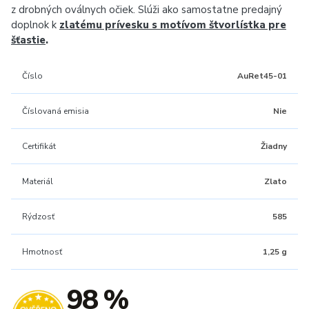
z drobných oválnych očiek. Slúži ako samostatne predajný
doplnok k
zlatému prívesku s motívom štvorlístka pre
šťastie
.
Číslo
AuRet45-01
Číslovaná emisia
Nie
Certifikát
Žiadny
Materiál
Zlato
Rýdzosť
585
Hmotnosť
1,25 g
98 %