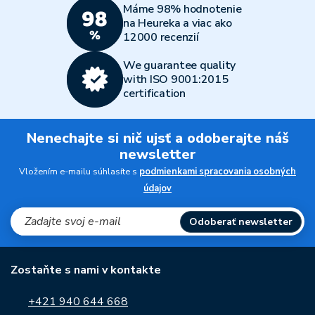
Máme 98% hodnotenie
na Heureka a viac ako
12000 recenzií
We guarantee quality
with ISO 9001:2015
certification
Nenechajte si nič ujsť a odoberajte náš
newsletter
Vložením e-mailu súhlasíte s
podmienkami spracovania osobných
údajov
Odoberať newsletter
Zostaňte s nami v kontakte
+421 940 644 668