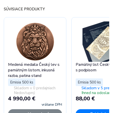
SÚVISIACE PRODUKTY
Medená medaila Český lev s
Pamätný list Český 
pamätným listom, inkusná
s podpisom
razba, patina stand
Emisia 500 ks
Emisia 500 ks
Skladom v 0 predajniach
Skladom v 5 preda
Nedostupný
Ihneď na odoslani
4 990,00 €
88,00 €
vrátane DPH
vr