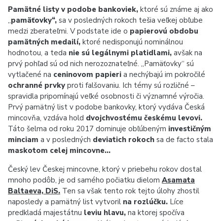
Pamätné listy v podobe bankoviek,
ktoré sú známe aj ako
„
pamäťovky“,
sa v posledných rokoch tešia veľkej obľube
medzi zberateľmi. V podstate ide o
papierovú obdobu
pamätných medailí,
ktoré nedisponujú nominálnou
hodnotou, a teda
nie sú legálnymi platidlami,
avšak na
prvý pohľad sú od nich nerozoznateľné. „Pamäťovky“ sú
vytlačené na
ceninovom papieri
a nechýbajú im pokročilé
ochranné prvky
proti falšovaniu. Ich témy sú rozličné –
spravidla pripomínajú veľké osobnosti či významné výročia.
Prvý pamätný list v podobe bankovky, ktorý vydáva Česká
mincovňa, vzdáva hold
dvojchvostému českému levovi.
Táto šelma od roku 2017 dominuje obľúbeným
investičným
minciam
a v posledných
deviatich rokoch
sa de facto stala
maskotom celej mincovne…
Český lev Českej mincovne, ktorý v priebehu rokov dostal
mnoho podôb, je od samého počiatku dielom
Asamata
Baltaeva, DiS.
Ten sa však tento rok tejto úlohy zhostil
naposledy a pamätný list vytvoril
na rozlúčku.
Líce
predkladá majestátnu
leviu hlavu,
na ktorej spočíva