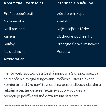
About the Czech Mint
Informácie o nákupe
Profil spoločnosti
Všetko o nákupe
Naša výroba
Kontakt
Naši partneri
Najčastejšie otázky
Kariéra
Obchodné podmienky
Správy
Predajne Českej mincovne
Na stiahnutie
Poradca
Archív razieb
Tento web spoločnosti Česká mincovna SK, s.r.o. používa
Medzi našich partnerov patria:
na zlepšenie svojho fungovania, zvýšenie užívateľského
komfortu, analýzu návštevnosti, na personalizáciu obsahu a
reklám a lepšie cielenie reklamy súbory cookies a
poskytuje používateľské dáta tretím stranám.
Pre viac informácií o cookies a ochrane Vášho súkromia kliknete sem.
Európska únia