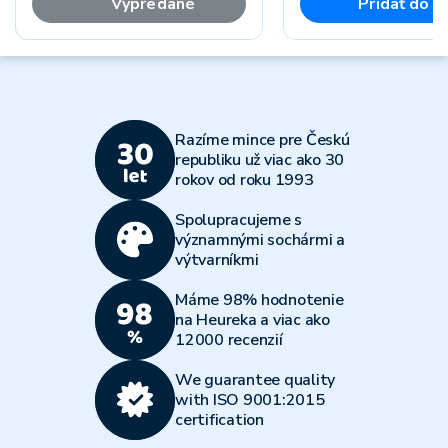
Vypredané
Pridať do k
Razíme mince pre Českú
republiku už viac ako 30
rokov od roku 1993
Spolupracujeme s
významnými sochármi a
výtvarníkmi
Máme 98% hodnotenie
na Heureka a viac ako
12000 recenzií
We guarantee quality
with ISO 9001:2015
certification