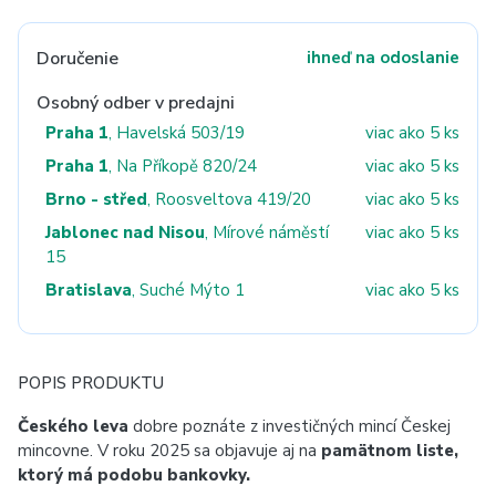
Doručenie
ihneď na odoslanie
Osobný odber v predajni
Praha 1
, Havelská 503/19
viac ako 5 ks
Praha 1
, Na Příkopě 820/24
viac ako 5 ks
Brno - střed
, Roosveltova 419/20
viac ako 5 ks
Jablonec nad Nisou
, Mírové náměstí
viac ako 5 ks
15
Bratislava
, Suché Mýto 1
viac ako 5 ks
POPIS PRODUKTU
Českého leva
dobre poznáte z investičných mincí Českej
mincovne. V roku 2025 sa objavuje aj na
pamätnom liste,
ktorý má podobu bankovky.