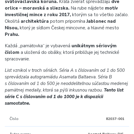
svätováclavská koruna.
Kráľa zvierat sprevádzajú
dve
orlice – moravská a sliezska.
Na rube nájdete
motív
investičnej mince z roku 2017,
ktorým sa to všetko začalo.
Okolitá
architektúra
potom pripomína
Jablonec nad
Nisou,
ktorý je sídlom Českej mincovne, a hlavné mesto
Prahu.
Každá „pamäťovka“ je vybavená
unikátnym sériovým
číslom
a uložená do obálky, ktorá približuje jej technické
spracovanie.
List vznikol v troch sériách. Séria A s číslovaním od 1 do 500
sprevádzala autogramiádu Asamata Baltaeva. Séria B
s číslovaním od 1 do 500 je neoddeliteľnou súčasťou medenej
pamätnej medaily, ktorá sa pýši inkusnou razbou.
Tento list
série C s číslovaním od 1 do 1000 je k dispozícii
samostatne.
Číslo
82037-001