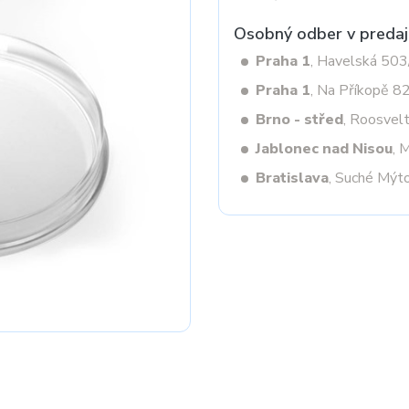
Osobný odber v predaj
Praha 1
, Havelská 50
Next
Praha 1
, Na Příkopě 8
Brno - střed
, Roosvel
Jablonec nad Nisou
, 
Bratislava
, Suché Mýt