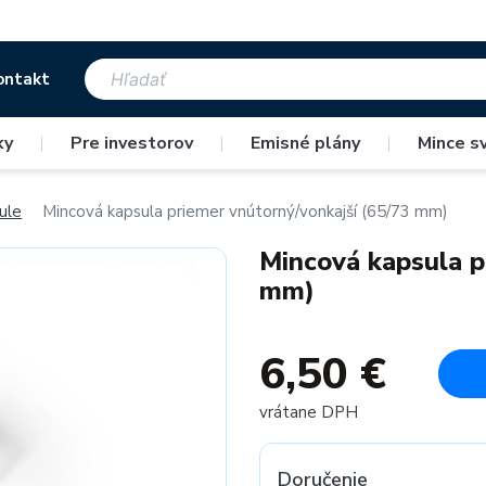
ontakt
ky
|
Pre investorov
|
Emisné plány
|
Mince s
ule
Mincová kapsula priemer vnútorný/vonkajší (65/73 mm)
Mincová kapsula p
mm)
6,50 €
vrátane DPH
Doručenie