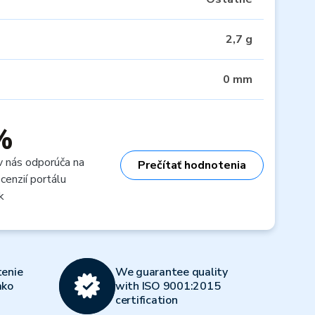
2,7 g
0 mm
%
v nás odporúča na
Prečítať hodnotenia
cenzií portálu
k
enie
We guarantee quality
ako
with ISO 9001:2015
certification