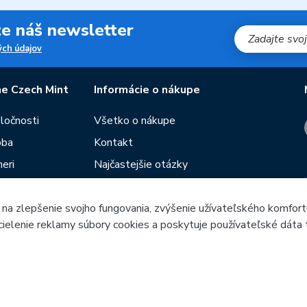
jte náš newsletter
ch údajov
e Czech Mint
Informácie o nákupe
oločnosti
Všetko o nákupe
oba
Kontakt
eri
Najčastejšie otázky
Obchodné podmienky
 na zlepšenie svojho fungovania, zvýšenie užívateľského komfort
Predajne Českej mincovne
 cielenie reklamy súbory cookies a poskytuje používateľské dáta 
utie
Poradca
ieb