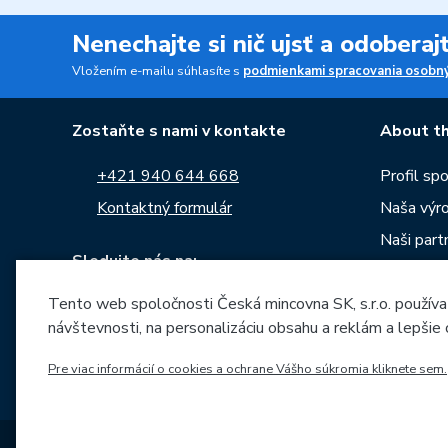
Nenechajte si nič ujsť a odobera
Vložením e-mailu súhlasíte s
podmienkami spracovania osobný
Zostaňte s nami v kontakte
About th
+421 940 644 668
Profil sp
Kontaktný formulár
Naša výr
Naši partn
Sledujte nás na:
Kariéra
Tento web spoločnosti Česká mincovna SK, s.r.o. používa
Správy
návštevnosti, na personalizáciu obsahu a reklám a lepšie
Na stiahn
Archív raz
Pre viac informácií o cookies a ochrane Vášho súkromia kliknete sem.