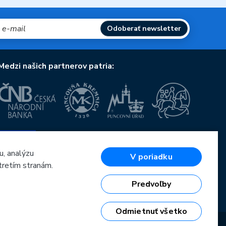
Odoberať newsletter
Medzi našich partnerov patria:
Európska únia
Európsky fond pre regionálny rozvoj
OP Podnikanie a inovácie pre konkurencieschopnosť
u, analýzu
V poriadku
Európska únia
tretím stranám.
Európsky fond pre regionálny rozvoj
Investície do vašej budúcnosti
Predvoľby
Odmietnuť všetko