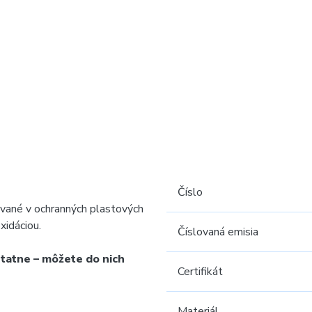
Číslo
ávané v ochranných plastových
xidáciou.
Číslovaná emisia
statne – môžete do nich
Certifikát
Materiál