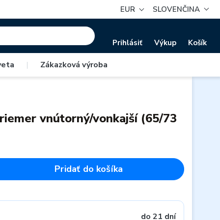
EUR
SLOVENČINA
Prihlásiť
Výkup
Košík
veta
|
Zákazková výroba
riemer vnútorný/vonkajší (65/73
Pridať do košíka
do 21 dní