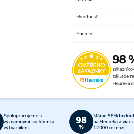
Hmotnosť
Priemer
98 
zákazníko
základe re
Heureka.s
Spolupracujeme s
Máme 98% hodnot
významnými sochármi a
na Heureka a viac 
výtvarníkmi
12000 recenzií