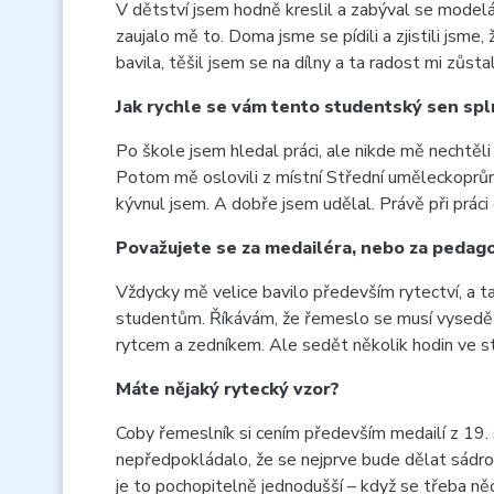
V dětství jsem hodně kreslil a zabýval se modelář
zaujalo mě to. Doma jsme se pídili a zjistili jsm
bavila, těšil jsem se na dílny a ta radost mi zůst
Jak rychle se vám tento studentský sen spl
Po škole jsem hledal práci, ale nikde mě nechtěl
Potom mě oslovili z místní Střední uměleckoprůmys
kývnul jsem. A dobře jsem udělal. Právě při práci
Považujete se za medailéra, nebo za pedag
Vždycky mě velice bavilo především rytectví, a t
studentům. Říkávám, že řemeslo se musí vysedět.
rytcem a zedníkem. Ale sedět několik hodin ve st
Máte nějaký rytecký vzor?
Coby řemeslník si cením především medailí z 19. s
nepředpokládalo, že se nejprve bude dělat sádrov
je to pochopitelně jednodušší – když se třeba ně