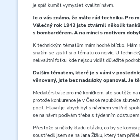
je spíš kumšt vymyslet kvalitní návrh.
Je o vás známo, že máte rád techniku. Pro m
Válečný rok 1942 jste ztvárnil několik tanků
s bombardérem. A na minci s motivem dobytí
K technickým tématům mám hodně blízko. Mám rád 
snažím se zjistit si o tématu co nejvíc. U techn
nekvalitní fotku, kde nejsou vidět důležité pod
Dalším tématem, které je s vámi v posledníc
věnovaný, jste bez nadsázky opanoval. Je t
Medailérství je pro mě koníčkem, ale soutěže na 
protože konkurence je v České republice skutečn
pocit. Hlavní je, abych byl s návrhem vnitřně sp
se na návrh podívám třeba s týdenním odstupem a
Přestože si někdy kladu otázku, co by se komisi pr
soustředil jsem se na Jana Žižku, který tam přišel 