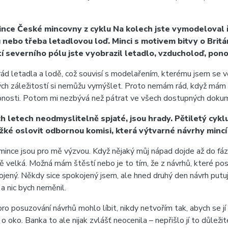
ince České mincovny z cyklu Na kolech jste vymodeloval ř
 nebo třeba letadlovou loď. Minci s motivem bitvy o Britán
 severního pólu jste vyobrazil letadlo, vzducholoď, pon
letadla a lodě, což souvisí s modelařením, kterému jsem se věn
ických záležitostí si nemůžu vymýšlet. Proto nemám rád, když mám
robnosti. Potom mi nezbývá než pátrat ve všech dostupných doku
h letech neodmyslitelně spjaté, jsou hrady. Pětiletý cyklu
ěžké oslovit odbornou komisi, která výtvarné návrhy mincí
mince jsou pro mě výzvou. Když nějaký můj nápad dojde až do fá
ě velká. Možná mám štěstí nebo je to tím, že z návrhů, které p
okojený. Někdy sice spokojený jsem, ale hned druhý den návrh put
 nic bych neměnil.
o posuzování návrhů mohlo líbit, nikdy netvořím tak, abych se jí 
o oko. Banka to ale nijak zvlášť neocenila – nepřišlo jí to důleži