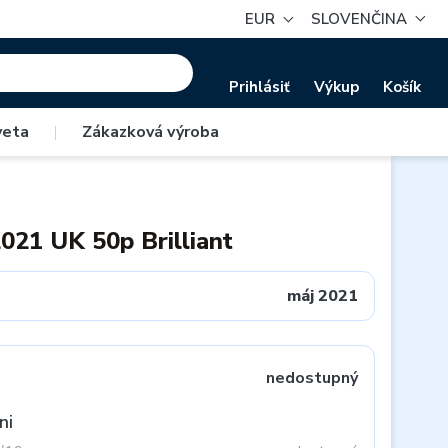
EUR
SLOVENČINA
Prihlásiť
Výkup
Košík
veta
|
Zákazková výroba
2021 UK 50p Brilliant
máj 2021
nedostupný
ni