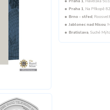
Praha 1
, Havelská 50
Praha 1
, Na Příkopě 8
Brno - střed
, Roosvel
Next
Jablonec nad Nisou
, 
Bratislava
, Suché Mýt