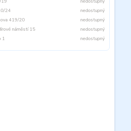
3/19
nedostupný
20/24
nedostupný
tova 419/20
nedostupný
Mírové náměstí 15
nedostupný
o 1
nedostupný