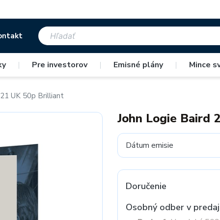
ontakt
ky
|
Pre investorov
|
Emisné plány
|
Mince s
21 UK 50p Brilliant
John Logie Baird 
Dátum emisie
Doručenie
Osobný odber v predaj