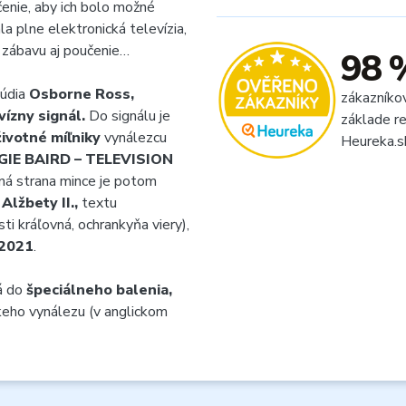
íčenie, aby ich bolo možné
a plne elektronická televízia,
a zábavu aj poučenie…
98 
túdia
Osborne Ross,
zákazníko
vízny signál.
Do signálu je
základe re
životné míľniky
vynálezcu
Heureka.s
GIE BAIRD – TELEVISION
á strana mince je potom
j
Alžbety II.,
textu
sti kráľovná, ochrankyňa viery),
2021
.
á do
špeciálneho balenia,
skeho vynálezu (v anglickom