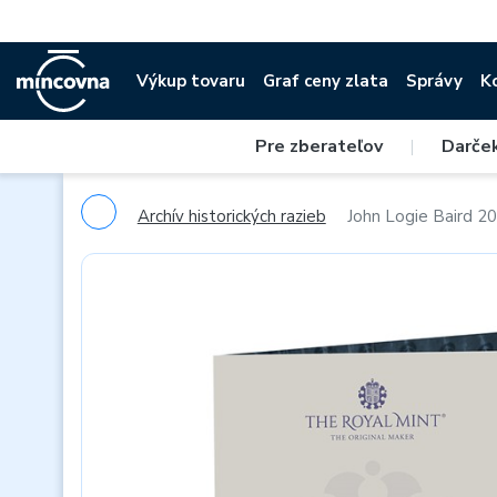
Výkup tovaru
Graf ceny zlata
Správy
K
Pre zberateľov
|
Darče
Archív historických razieb
John Logie Baird 20