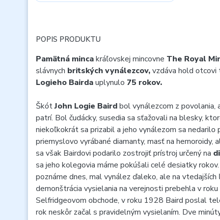
POPIS PRODUKTU
Pamätná minca
kráľovskej mincovne
The Royal Mi
slávnych
britských vynálezcov,
vzdáva hold otcovi 
Logieho Bairda
uplynulo
75 rokov.
Škót
John Logie Baird
bol vynálezcom z povolania, 
patrí. Bol čudácky, susedia sa sťažovali na blesky, kto
niekoľkokrát sa prizabil a jeho vynálezom sa nedarilo pr
priemyslovo vyrábané diamanty, masť na hemoroidy, a
sa však Bairdovi podarilo zostrojiť prístroj určený na
d
sa jeho kolegovia márne pokúšali celé desiatky rokov
poznáme dnes, mal vynález ďaleko, ale na vtedajších ľ
demonštrácia vysielania na verejnosti prebehla v roku
Selfridgeovom obchode, v roku 1928 Baird poslal tele
rok neskôr začal s pravidelným vysielaním. Dve minúty