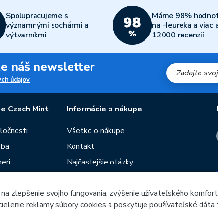
Spolupracujeme s
Máme 98% hodnot
významnými sochármi a
na Heureka a viac 
výtvarníkmi
12000 recenzií
jte náš newsletter
ch údajov
e Czech Mint
Informácie o nákupe
oločnosti
Všetko o nákupe
oba
Kontakt
eri
Najčastejšie otázky
Obchodné podmienky
 na zlepšenie svojho fungovania, zvýšenie užívateľského komfort
Predajne Českej mincovne
 cielenie reklamy súbory cookies a poskytuje používateľské dáta 
utie
Poradca