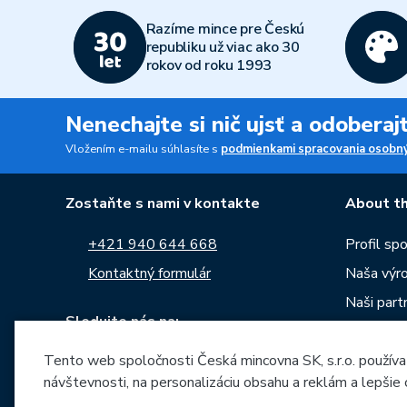
Razíme mince pre Českú
republiku už viac ako 30
rokov od roku 1993
Nenechajte si nič ujsť a odobera
Vložením e-mailu súhlasíte s
podmienkami spracovania osobný
Zostaňte s nami v kontakte
About th
+421 940 644 668
Profil sp
Kontaktný formulár
Naša výr
Naši partn
Sledujte nás na:
Kariéra
Tento web spoločnosti Česká mincovna SK, s.r.o. používa
Správy
návštevnosti, na personalizáciu obsahu a reklám a lepšie
Na stiahn