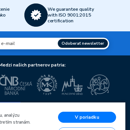
enie
We guarantee quality
ako
with ISO 9001:2015
certification
Odoberať newsletter
Medzi našich partnerov patria:
Európska únia
Európsky fond pre regionálny rozvoj
OP Podnikanie a inovácie pre konkurencieschopnosť
u, analýzu
V poriadku
Európska únia
tretím stranám.
Európsky fond pre regionálny rozvoj
Investície do vašej budúcnosti