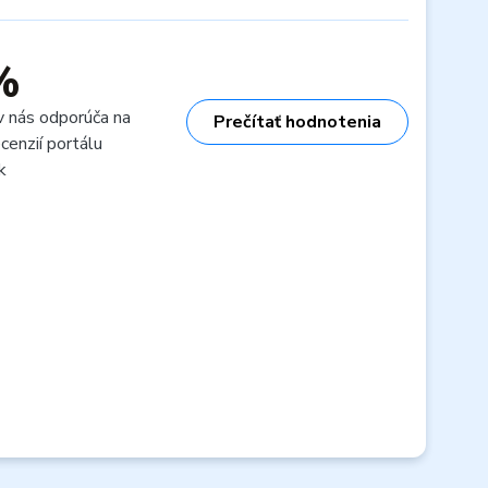
%
v nás odporúča na
Prečítať hodnotenia
cenzií portálu
k