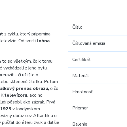
Číslo
nt
z cyklu, ktorý pripomína
televízie. Od smrti
Johna
Číslovaná emisia
Certifikát
a to so všetkým, čo k tomu
ré vychádzali z jeho bytu,
eraziť – či už išlo o
Materiál
lebo sklenenú žiletku. Potom
iaľkový prenos obrazu,
o čo
Hmotnosť
. K
televízoru,
ako ho
udí pôsobil ako zázrak. Prvá
Priemer
1925
v londýnskom
vízny obraz cez Atlantik a o
 púšťal do éteru zvuk a ďalšie
Balenie