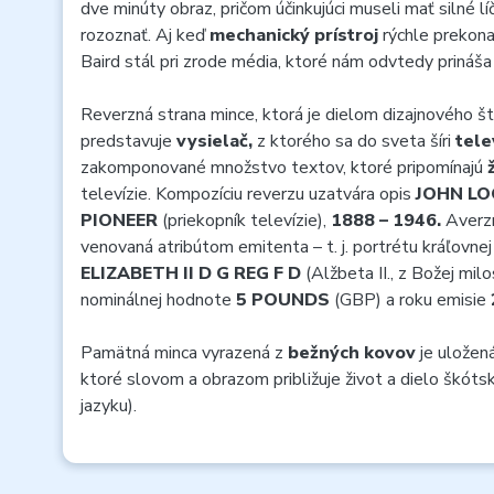
dve minúty obraz, pričom účinkujúci museli mať silné l
rozoznať. Aj keď
mechanický prístroj
rýchle prekonal
Baird stál pri zrode média, ktoré nám odvtedy prináš
Reverzná strana mince, ktorá je dielom dizajnového š
predstavuje
vysielač,
z ktorého sa do sveta šíri
tele
zakomponované množstvo textov, ktoré pripomínajú
televízie. Kompozíciu reverzu uzatvára opis
JOHN LO
PIONEER
(priekopník televízie),
1888 – 1946.
Averzn
venovaná atribútom emitenta – t. j. portrétu kráľovne
ELIZABETH II D G REG F D
(Alžbeta II., z Božej milo
nominálnej hodnote
5 POUNDS
(GBP) a roku emisie
Pamätná minca vyrazená z
bežných kovov
je uložen
ktoré slovom a obrazom približuje život a dielo škót
jazyku).