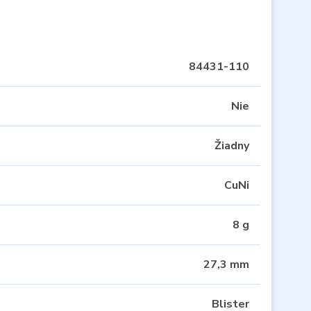
84431-110
Nie
Žiadny
CuNi
8 g
27,3 mm
Blister