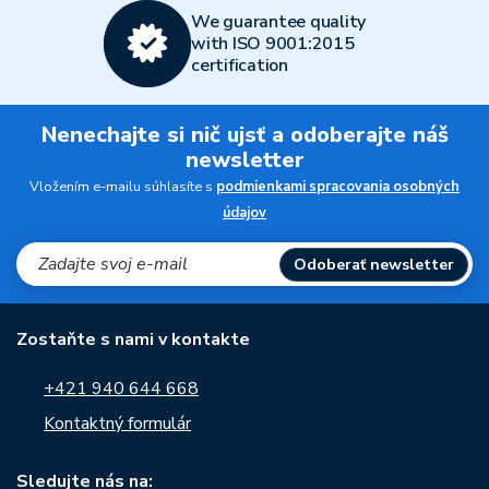
We guarantee quality
with ISO 9001:2015
certification
Nenechajte si nič ujsť a odoberajte náš
newsletter
Vložením e-mailu súhlasíte s
podmienkami spracovania osobných
údajov
Odoberať newsletter
Zostaňte s nami v kontakte
+421 940 644 668
Kontaktný formulár
Sledujte nás na: