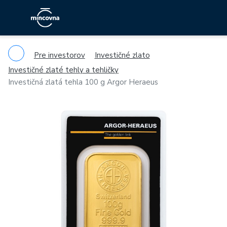
Pre investorov
Investičné zlato
Investičné zlaté tehly a tehličky
Investičná zlatá tehla 100 g Argor Heraeus
Previous
Ne