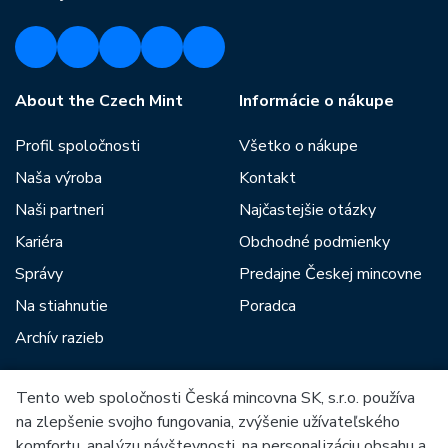
About the Czech Mint
Informácie o nákupe
Profil spoločnosti
Všetko o nákupe
Naša výroba
Kontakt
Naši partneri
Najčastejšie otázky
Kariéra
Obchodné podmienky
Správy
Predajne Českej mincovne
Na stiahnutie
Poradca
Archív razieb
Tento web spoločnosti Česká mincovna SK, s.r.o. používa
Medzi našich partnerov patria:
na zlepšenie svojho fungovania, zvýšenie užívateľského
komfortu, analýzu návštevnosti, na personalizáciu obsahu a