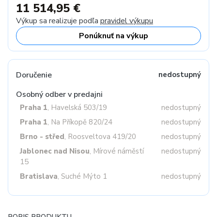
11 514,95 €
Výkup sa realizuje podľa
pravidel výkupu
Ponúknuť na výkup
Doručenie
nedostupný
Osobný odber v predajni
Praha 1
, Havelská 503/19
nedostupný
Praha 1
, Na Příkopě 820/24
nedostupný
Brno - střed
, Roosveltova 419/20
nedostupný
Jablonec nad Nisou
, Mírové náměstí
nedostupný
15
Bratislava
, Suché Mýto 1
nedostupný