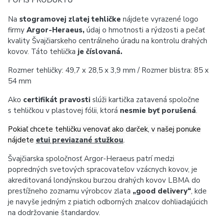
POPIS PRODUKTU
Na
sto
gramovej zlatej tehličke
nájdete
vyrazené
logo
firmy
Argor-Heraeus,
údaj o hmotnosti a rýdzosti a pečať
kvality Švajčiarskeho centrálneho úradu na kontrolu drahých
kovov.
Táto tehlička
je číslovaná.
Rozmer tehličky:
49,7 x 28,5 x 3,9
mm / Rozmer blistra: 85 x
54 mm
Ako
certifikát pravosti
slúži kartička zatavená spoločne
s tehličkou v plastovej fólii, ktorá
nesmie byť porušená
.
Pokiaľ chcete tehličku venovať ako darček, v našej ponuke
nájdete
etui previazané stužkou
.
Švajčiarska spoločnosť Argor-Heraeus patrí medzi
popredných svetových spracovateľov vzácnych kovov, je
akreditovaná londýnskou burzou drahých kovov LBMA do
prestížneho zoznamu výrobcov zlata
„good delivery“
, kde
je navyše jedným z piatich odborných znalcov dohliadajúcich
na dodržovanie štandardov.