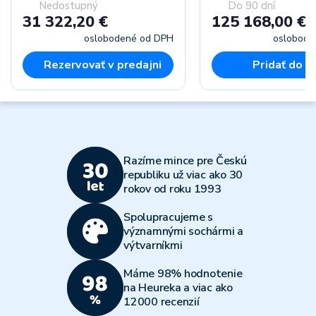
Nedostupný
Do 90 dní
31 322,20 €
125 168,00 €
oslobodené od DPH
oslobode
Rezervovať v predajni
Pridať do k
Razíme mince pre Českú
republiku už viac ako 30
rokov od roku 1993
Spolupracujeme s
významnými sochármi a
výtvarníkmi
Máme 98% hodnotenie
na Heureka a viac ako
12000 recenzií