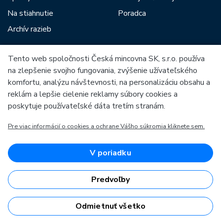
Na stiahnutie
Poradca
Archív razieb
Tento web spoločnosti Česká mincovna SK, s.r.o. používa
Medzi našich partnerov patria:
na zlepšenie svojho fungovania, zvýšenie užívateľského
komfortu, analýzu návštevnosti, na personalizáciu obsahu a
reklám a lepšie cielenie reklamy súbory cookies a
poskytuje používateľské dáta tretím stranám.
Pre viac informácií o cookies a ochrane Vášho súkromia kliknete sem.
Európska únia
Európsky fond pre regionálny rozvoj
OP Podnikanie a inovácie pre konkurencieschopnosť
Európska únia
V poriadku
Európsky fond pre regionálny rozvoj
Investície do vašej budúcnosti
Predvoľby
Odmietnuť všetko
Česká mincovna, a.s. & Česká mincovna SK, s.r.o. © 1993 - 2026