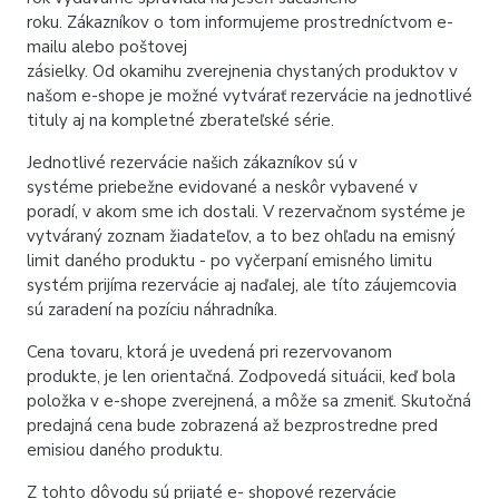
roku. Zákazníkov o tom informujeme prostredníctvom e-
mailu alebo poštovej
zásielky. Od okamihu zverejnenia chystaných produktov v
našom e-shope je možné vytvárať rezervácie na jednotlivé
tituly aj na kompletné zberateľské série.
Jednotlivé rezervácie našich zákazníkov sú v
systéme priebežne evidované a neskôr vybavené v
poradí, v akom sme ich dostali. V rezervačnom systéme je
vytváraný zoznam žiadateľov, a to bez ohľadu na emisný
limit daného produktu - po vyčerpaní emisného limitu
systém prijíma rezervácie aj naďalej, ale títo záujemcovia
sú zaradení na pozíciu náhradníka.
Cena tovaru, ktorá je uvedená pri rezervovanom
produkte, je len orientačná. Zodpovedá situácii, keď bola
položka v e-shope zverejnená, a môže sa zmeniť. Skutočná
predajná cena bude zobrazená až bezprostredne pred
emisiou daného produktu.
Z tohto dôvodu sú prijaté e- shopové rezervácie