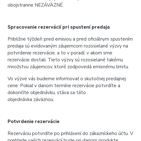
obojstranne NEZÁVÄZNÉ.
Spracovanie rezervácií pri spustení predaja
Približne týždeň pred emisiou a pred oficiálnym spustením
predaja sú evidovaným záujemcom rozosielané výzvy na
potvrdenie rezervácie, a to v poradí, v akom sme
rezervácie dostali. Tieto výzvy sú rozosielané takému
množstvu záujemcov, ktoré zodpovedá emisnému limitu.
Vo výzve vás budeme informovať o skutočnej predajnej
cene. Pokiaľ v danom termíne rezervácie potvrdíte a
dokončíte objednávku, stáva sa táto
objednávka záväznou.
Potvrdenie rezervácie
Rezerváciu potvrdíte po prihlásení do zákazníckeho účtu. V
prehľade vašich rezervácií bude pri danom produkte