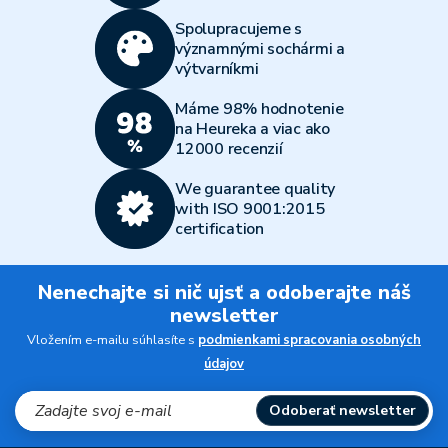
Spolupracujeme s
významnými sochármi a
výtvarníkmi
Máme 98% hodnotenie
na Heureka a viac ako
12000 recenzií
We guarantee quality
with ISO 9001:2015
certification
Nenechajte si nič ujsť a odoberajte náš
newsletter
Vložením e-mailu súhlasíte s
podmienkami spracovania osobných
údajov
Odoberať newsletter