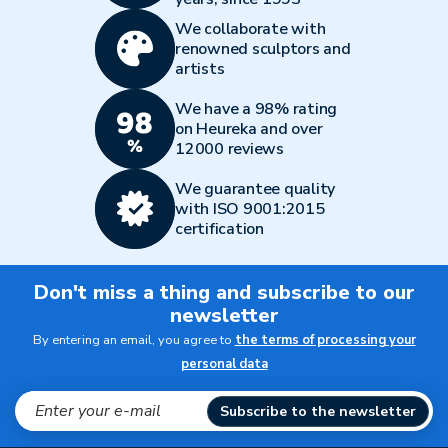
We collaborate with
renowned sculptors and
artists
We have a 98% rating
on Heureka and over
12000 reviews
We guarantee quality
with ISO 9001:2015
certification
Don't miss a thing and subscribe to our
newsletter
By entering an email, you agree to
the terms of processing your
personal data
Subscribe to the newsletter