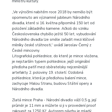
ministru kultury.
„Ve výročími nabitém roce 2018 by nemělo být
opomenuto ani významné jubileum Národního
divadla, které si 16. května připomíná 150 let od
položení základního kamene. Ačkoli do vzniku
Československa chybělo ještě 50 let, vybudování
Národního divadla lze směle zařadit mezi klíčové
milníky české státnosti,“ uvádí Jaroslav Černý z
České mincovny.
Litografická pohlednice, do které je mince vložena,
je nejstarším typem pohlednice, jejíž originální
předloha patří mezi sběratelsky nejceněnější
artefakty 2. poloviny 19. století. Ozdobná
pohlednice, která je předlohou balení mince,
zachycuje Malou Stranu, budovu Státní opery a
Národního divadla.
Zlatá mince Praha - Národní divadlo
váží 0,5 g, její
průměr je 11 mm a můžete si ji v provedení proof
zakoupit za 1250 Kč. Autorem návrhu je mladý