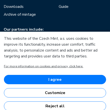
Downloads
Guide
Archive of mintage
Our partners include:
This website of the Czech Mint, a.s. uses cookies to
improve its functionality, increase user comfort, traffic
analysis, to personalize content and ads and better ad
targeting and provides user data to third parties.
European Union
For more information on cookies and privacy, click here.
European Regional Development Fund
Operational Programme Enterprise and Innovations for
Competitiveness
European Union
I agree
European Regional Development Fund
Investing in your future
Customize
Reject all
Česká mincovna, a.s. © 1993 - 2026