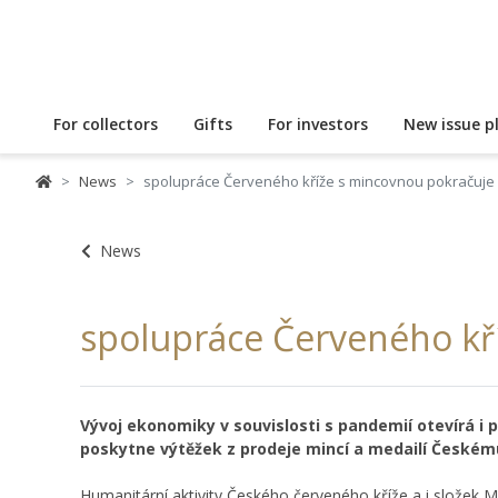
For collectors
Gifts
For investors
New issue p
News
spolupráce Červeného kříže s mincovnou pokračuje
News
spolupráce Červeného kř
Vývoj ekonomiky v souvislosti s pandemií otevírá i 
poskytne výtěžek z prodeje mincí a medailí Českém
Humanitární aktivity Českého červeného kříže a i složek