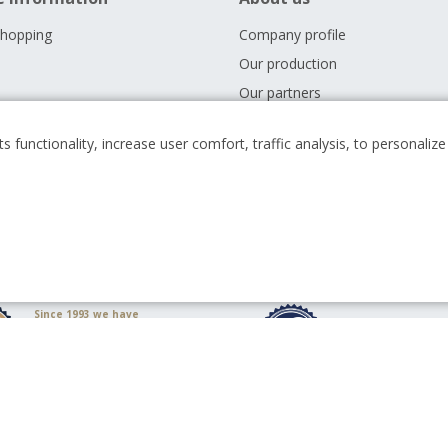
shopping
Company profile
Our production
Our partners
 conditions
Career
s functionality, increase user comfort, traffic analysis, to personali
s
News
Downloads
Since 1993 we have
been minting
We have been with
circulating coins for
for 30 years since 
the Czech state
Top quality is
10 million people use
guaranteed by ISO
our products daily
9001:2008 certificat