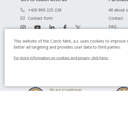
+420 800 225 228
All about 
Contact form
Contact
FAQ
Terms and
This website of the Czech Mint, a.s. uses cookies to improve it
Our store
better ad targeting and provides user data to third parties.
Guide
For more information on cookies and privacy, click here.
Blog
We are a traditional
Czech producer of
commemorative coins
and medals.
We have been
cooperating with
outstanding academic