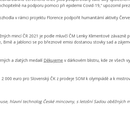
ochopitelně na podporu pomoci při epidemii Covid-19,“ upozornil prez
zhodla v rámci projektu Florence podpořit humanitární aktivity Červe
ěžných mincí ČR 2021 je podle mluvčí ČM Lenky Klimentové závazně p
, Brně a Jablonci se po březnové emisi dostanou stovky sad a zájemci
rných a zlatých medailí
Děkujeme
v dárkovém blistru, kde ze všech 
2 000 euro pro Slovenský ČK z prodeje SOM k olympiádě a k mistrovst
ause, hlavní technolog České mincovny, s letošní Sadou oběžných m