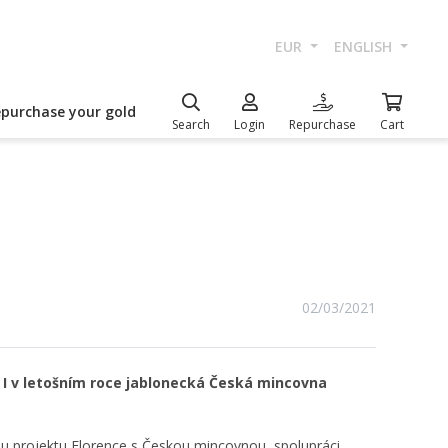
EUR
ENGLISH
epurchase your gold
Search
Login
Repurchase
Cart
02/03/2021
. I v letošním roce jablonecká Česká mincovna
u projektu Florence s Českou mincovnou, spolupráci,