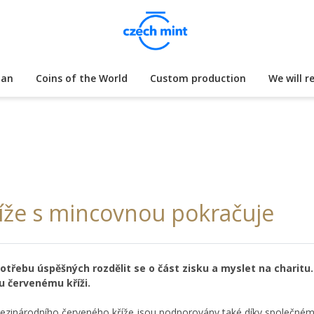
lan
Coins of the World
Custom production
We will r
íže s mincovnou pokračuje
potřebu úspěšných rozdělit se o část zisku a myslet na charitu
u červenému kříži.
 Mezinárodního červeného kříže jsou podporovány také díky společném