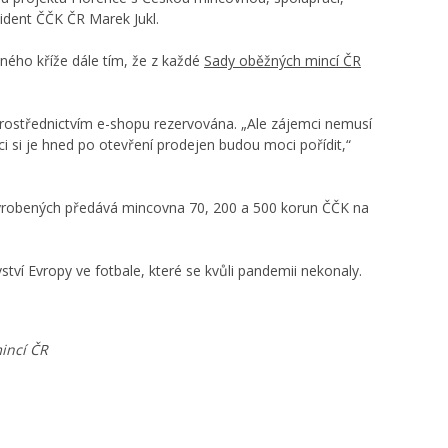
ident ČČK ČR Marek Jukl.
ného kříže dále tím, že z každé
Sady oběžných mincí ČR
rostřednictvím e-shopu rezervována. „Ale zájemci nemusí
 si je hned po otevření prodejen budou moci pořídit,“
vyrobených předává mincovna 70, 200 a 500 korun ČČK na
ví Evropy ve fotbale, které se kvůli pandemii nekonaly.
incí ČR