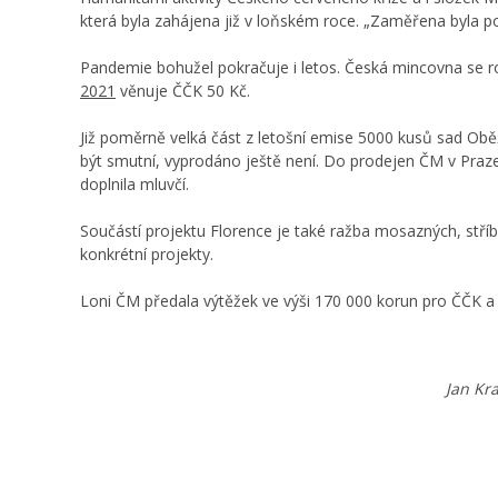
která byla zahájena již v loňském roce. „Zaměřena byla p
Pandemie bohužel pokračuje i letos. Česká mincovna se ro
2021
věnuje ČČK 50 Kč.
Již poměrně velká část z letošní emise 5000 kusů sad Ob
být smutní, vyprodáno ještě není. Do prodejen ČM v Praze
doplnila mluvčí.
Součástí projektu Florence je také ražba mosazných, stříb
konkrétní projekty.
Loni ČM předala výtěžek ve výši 170 000 korun pro ČČK a 
Jan Kr