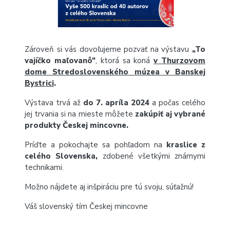
Zároveň si vás dovoľujeme pozvať na výstavu
„To
vajíčko maľovanô“
, ktorá sa koná
v Thurzovom
dome Stredoslovenského múzea v Banskej
Bystrici
.
Výstava trvá až
do 7. apríla 2024
a počas celého
jej trvania si na mieste môžete
zakúpiť aj vybrané
produkty Českej mincovne.
Príďte a pokochajte sa pohľadom na
kraslice z
celého Slovenska,
zdobené všetkými známymi
technikami.
Možno nájdete aj inšpiráciu pre tú svoju, súťažnú!
Váš slovenský tím Českej mincovne