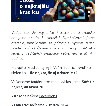
Vedeli ste, že najstaršie kraslice na Slovensku
datujeme až do 7. storočia? Symbolizovali jarné
oživenie, prebúdzanie sa prírody a hýrenie farieb
všade navôkol. Časom sme si ich „adoptovali“ ako
jeden z tradičných symbolov Veľkej noci a sú ním
dodnes.
Maľujete kraslice aj vy? Veľmi radi ich uvidíme a
nielen to –
tie najkrajšie aj odmeníme!
Veľkonočné fanfáry, prosíme – vyhlasujeme
Súťaž o
najkrajšiu kraslicu!
•
Kde:
na našom
Facebooku
.
•
Odkedy:
začíname 7. marca 2024.