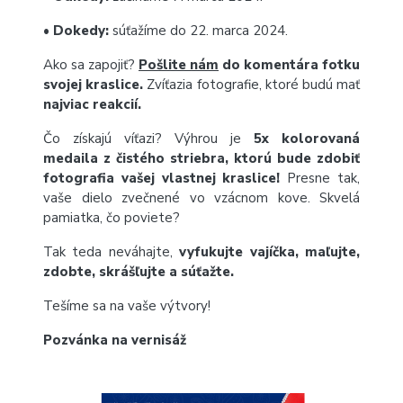
•
Dokedy:
súťažíme do 22. marca 2024.
Ako sa zapojiť?
Pošlite nám
do komentára fotku
svojej kraslice.
Zvíťazia fotografie, ktoré budú mať
najviac reakcií.
Čo získajú víťazi? Výhrou je
5x kolorovaná
medaila z čistého striebra, ktorú bude zdobiť
fotografia vašej vlastnej kraslice!
Presne tak,
vaše dielo zvečnené vo vzácnom kove. Skvelá
pamiatka, čo poviete?
Tak teda neváhajte,
vyfukujte vajíčka, maľujte,
zdobte, skrášľujte a súťažte.
Tešíme sa na vaše výtvory!
Pozvánka na vernisáž