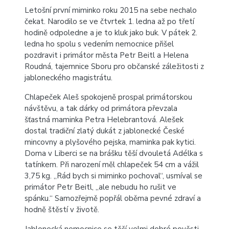
Letošní první miminko roku 2015 na sebe nechalo
čekat. Narodilo se ve čtvrtek 1. ledna až po třetí
hodině odpoledne a je to kluk jako buk. V pátek 2.
ledna ho spolu s vedením nemocnice přišel
pozdravit i primátor města Petr Beitl a Helena
Roudná, tajemnice Sboru pro občanské záležitosti z
jabloneckého magistrátu.
Chlapeček Aleš spokojeně prospal primátorskou
návštěvu, a tak dárky od primátora převzala
šťastná maminka Petra Helebrantová. Alešek
dostal tradiční zlatý dukát z jablonecké České
mincovny a plyšového pejska, maminka pak kytici.
Doma v Liberci se na brášku těší dvouletá Adélka s
tatínkem. Při narození měl chlapeček 54 cm a vážil
3,75 kg. „Rád bych si miminko pochoval“, usmíval se
primátor Petr Beitl, „ale nebudu ho rušit ve
spánku.“ Samozřejmě popřál oběma pevné zdraví a
hodně štěstí v životě.