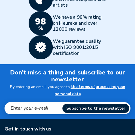
artists
We have a 98% rating
on Heureka and over
12000 reviews
We guarantee quality
with ISO 9001:2015
certification
Don't miss a thing and subscribe to our
newsletter
By entering an email, you agree to
the terms of processing your
personal data
Subscribe to the newsletter
Get in touch with us