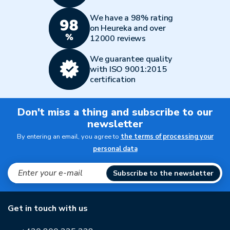
We have a 98% rating
on Heureka and over
12000 reviews
We guarantee quality
with ISO 9001:2015
certification
Don't miss a thing and subscribe to our
newsletter
By entering an email, you agree to
the terms of processing your
personal data
Subscribe to the newsletter
Get in touch with us