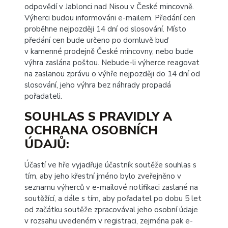
odpovědí v Jablonci nad Nisou v České mincovně.
Výherci budou informováni e-mailem. Předání cen
proběhne nejpozději 14 dní od slosování. Místo
předání cen bude určeno po domluvě buď
v kamenné prodejně České mincovny, nebo bude
výhra zaslána poštou. Nebude-li výherce reagovat
na zaslanou zprávu o výhře nejpozději do 14 dní od
slosování, jeho výhra bez náhrady propadá
pořadateli.
SOUHLAS S PRAVIDLY A
OCHRANA OSOBNÍCH
ÚDAJŮ
:
Účastí ve hře vyjadřuje účastník soutěže souhlas s
tím, aby jeho křestní jméno bylo zveřejněno v
seznamu výherců v e-mailové notifikaci zaslané na
soutěžící, a dále s tím, aby pořadatel po dobu 5 let
od začátku soutěže zpracovával jeho osobní údaje
v rozsahu uvedeném v registraci, zejména pak e-