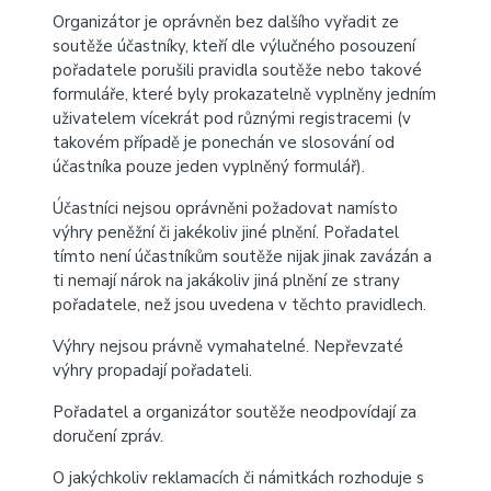
Organizátor je oprávněn bez dalšího vyřadit ze
soutěže účastníky, kteří dle výlučného posouzení
pořadatele porušili pravidla soutěže nebo takové
formuláře, které byly prokazatelně vyplněny jedním
uživatelem vícekrát pod různými registracemi (v
takovém případě je ponechán ve slosování od
účastníka pouze jeden vyplněný formulář).
Účastníci nejsou oprávněni požadovat namísto
výhry peněžní či jakékoliv jiné plnění. Pořadatel
tímto není účastníkům soutěže nijak jinak zavázán a
ti nemají nárok na jakákoliv jiná plnění ze strany
pořadatele, než jsou uvedena v těchto pravidlech.
Výhry nejsou právně vymahatelné. Nepřevzaté
výhry propadají pořadateli.
Pořadatel a organizátor soutěže neodpovídají za
doručení zpráv.
O jakýchkoliv reklamacích či námitkách rozhoduje s