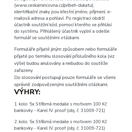
(
www.ceskamincovna.cz/pribeh-dukatu
),
identifikační znaky jsou křestní jméno, příjmení, e-
mailová adresa a pohlaví. Po registraci obdrží
účastník soutěžní kód, pomocí kterého se přihlásí
do systému. Přihlášený účastník vyplní a odešle
formulář se soutěžními otázkami.
Formuláře přijaté jiným způsobem nebo formuláře
přijaté po termínu slosování příslušného kola (viz
výše) budou anulovány a nebudou do soutěže
zařazeny.
Do slosování postupují pouze formuláře se všemi
správně zodpovězenými soutěžními otázkami.
VÝHRY
:
1. kolo: 5x Stříbrná medaile s motivem 100 Kč
bankovky - Karel IV. proof (obj. č. 31009-721)
2. kolo: 5x Stříbrná medaile s motivem 100 Kč
bankovky - Karel IV. proof (obj. č. 31009-721)