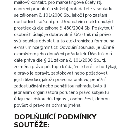
mailový kontakt, pro marketingové účely (tj.
nabízení produktů a služeb) pořadatele v souladu
se zákonem č. 101/2000 Sb., jakož i pro zasílání
obchodních sdělení prostřednictvím elektronických
prostředků dle zákona č. 480/2004 Sb. Poskytnutí
osobních údajů je dobrovolné. Účastník má právo
svůj souhlas odvolat, a to elektronickou formou na
e-mail mince@mint.cz. Odvolání souhlasu je účinné
okamžikem jeho doručení pořadateli. Účastník má
dále práva dle § 21 zákona č. 101/2000 Sb., tj.
zejména právo přístupu k údajům, které se ho týkají,
a právo je opravit, zablokovat nebo požadovat
jejich likvidaci, jakož i právo na omluvu, peněžní
zadostiučinění nebo peněžitou náhradu, bylo-li
jednáním organizátora porušeno právo subjektu
údajů na lidskou důstojnost, osobní čest, dobrou
pověst či právo na ochranu jména.
DOPLŇUJÍCÍ PODMÍNKY
SOUTĚŽE
: